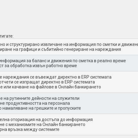
тигате:
но и структурирано извличане на информация по сметки и движен
иране на графици и събитийно генериране на нареждания
информация за баланс и движения по сметка в реално време
т за обработка извън работно време
е нареждания се въвеждат директно в ЕRP системата
отчети се изпращат директно в ЕRP системата
е или качване на файлове в
Онлайн банкирането
е на рутинните дейности на служители
не продуктивността на персонала
о намаляване на грешките и пропуските
елна оторизация на достъпа до информация
не с механизмите на Онлайн банкирането
урна връзка между системите