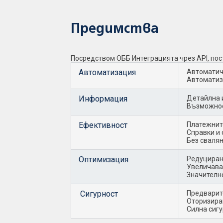
Предимства
Посредством ОББ Интеграцията чрез API, пос
Автоматизация
Автоматич
Автоматиз
Информация
Детайлна 
Възможнос
Ефективност
Платежнит
Справки и 
Без свалян
Оптимизация
Редуциран
Увеличава
Значителн
Сигурност
Предварит
Оторизира
Силна сиг