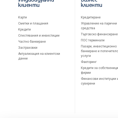
Индивидуални
Бизнес
клиенти
клиенти
Карти
Кредитиране
Сметки и плащания
Управление на парични
средства
Кредити
Търговско финансиране
Спестявания и инвестиции
ПОС терминали
Частно банкиране
Пазари, инвестиционно
Застраховки
банкиране и попечител
Актуализация на клиентски
услуги
данни
Факторинг
Кредити за собственици
фирми
Финансови институции 
суверени