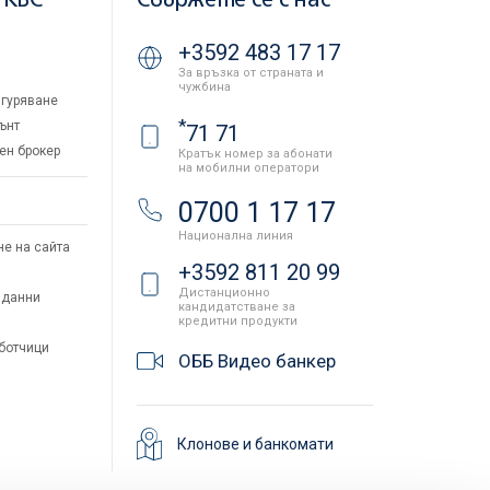
 KBC
Свържете се с нас
+3592 483 17 17
За връзка от страната и
чужбина
гуряване
*
ънт
71 71
ен брокер
Кратък номер за абонати
на мобилни оператори
и
0700 1 17 17
Национална линия
не на сайта
+3592 811 20 99
Дистанционно
 данни
кандидатстване за
кредитни продукти
аботчици
ОББ Видео банкер
Клонове и банкомати