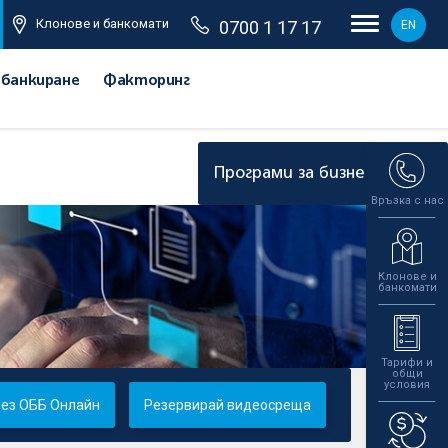
Клонове и банкомати
0700 1 17 17
EN
 банкиране
Факторинг
Програми за бизнеса
Връзка с нас
а
Клонове и
банкомати
Тарифи и
общи
условия
рез ОББ Онлайн
Резервирай видеосреща