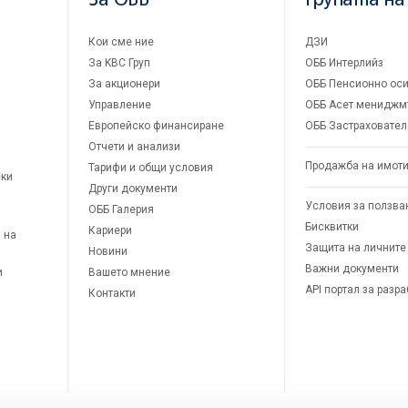
За ОББ
Групата на
Кои сме ние
ДЗИ
За KBC Груп
ОББ Интерлийз
За акционери
ОББ Пенсионно оси
Управление
ОББ Асет мениджм
Европейско финансиране
ОББ Застраховател
Отчети и анализи
Продажба на имот
Тарифи и общи условия
ски
Други документи
Условия за ползва
ОББ Галерия
Бисквитки
Кариери
 на
Защита на личните
Новини
Важни документи
и
Вашето мнение
API портал за разр
Контакти