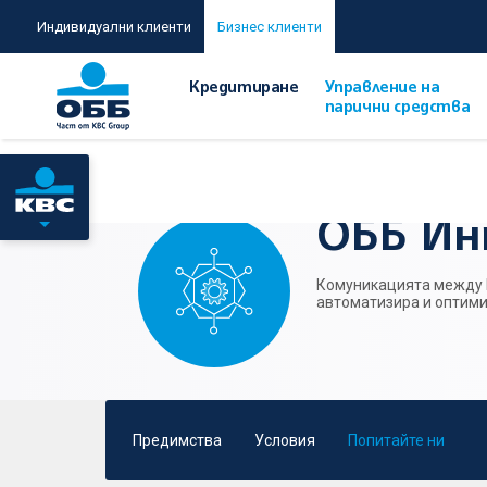
Индивидуални клиенти
Бизнес клиенти
Кредитиране
Управление на
парични средства
Начало
/
Управление на парични средства
/
ОББ Интегра
ОББ Ин
Комуникацията между В
автоматизира и оптими
Предимства
Условия
Попитайте ни