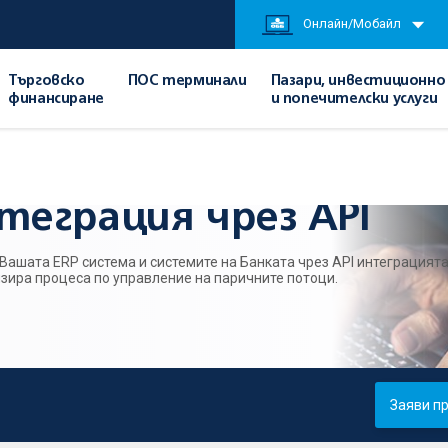
Онлайн/Мобайл
Търговско
ПОС терминали
Пазари, инвестиционно
финансиране
и попечителски услуги
ция чрез API
теграция чрез API
ашата ERP система и системите на Банката чрез API интеграцият
зира процеса по управление на паричните потоци.
Заяви п