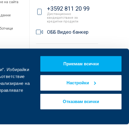
не на сайта
+3592 811 20 99
Дистанционно
 данни
кандидатстване за
кредитни продукти
аботчици
ОББ Видео банкер
Клонове и банкомати
Приемам всички
и“. Избирайки
ъответствие
Настройки
онализиране на
управлявате
Отказвам всички
Намерете ни в социалните мрежи: