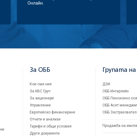
Онлайн.
За ОББ
Групата на
Кои сме ние
ДЗИ
За KBC Груп
ОББ Интерлийз
За акционери
ОББ Пенсионно оси
Управление
ОББ Асет мениджм
Европейско финансиране
ОББ Застраховател
Отчети и анализи
Продажба на имот
Тарифи и общи условия
ски
Други документи