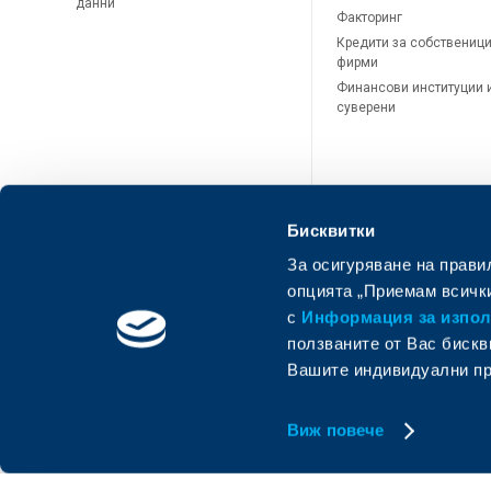
данни
Факторинг
Кредити за собственици
фирми
Финансови институции 
суверени
Бисквитки
За осигуряване на прави
опцията „Приемам всички
с
Информация за използ
ползваните от Вас бискв
ОББ Онлайн
ОББ Мобай
Вашите индивидуални пр
Виж повече