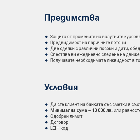
Предимства
Защита от промените на валутните курсов
Предвидимост на паричните потоци
Две сделки с различни посоки и дати, обе
Спестява ви ежедневно следене на движе
Получавате необходимата ликвидност в т
Условия
Да сте клиент на банката със сметки в съ
Минимална сума – 10 000 лв.
или равност
Одобрен лимит
Договор
LEI – код