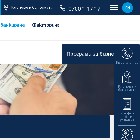
Клонове и банкомати
0700 1 17 17
EN
 банкиране
Факторинг
Програми за бизнеса
Връзка с нас
Клонове и
банкомати
Тарифи и
общи
условия