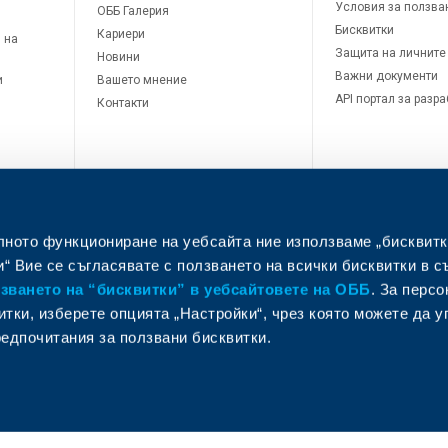
Условия за ползва
ОББ Галерия
Бисквитки
Кариери
 на
Защита на личните
Новини
Важни документи
и
Вашето мнение
API портал за разр
Контакти
лното функциониране на уебсайта ние използваме „бисквитк
“ Вие се съгласявате с ползването на всички бисквитки в с
ването на “бисквитки” в уебсайтовете на ОББ
. За перс
итки, изберете опцията „Настройки“, чрез която можете да 
л
едпочитания за ползвани бисквитки.