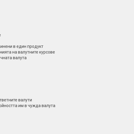
е
динени в един продукт
нията на валутните курсове
очната валута
ответните валути
ойността им в чужда валута