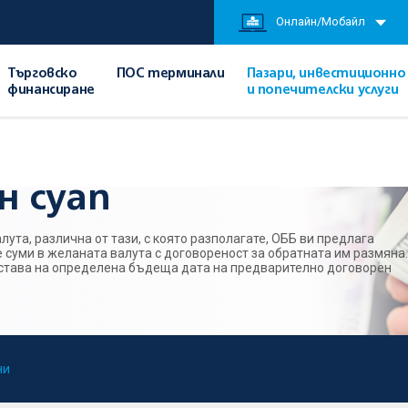
Онлайн/Мобайл
Търговско
ПОС терминали
Пазари, инвестиционно
финансиране
и попечителски услуги
ски услуги
/
Валутен суап
н суап
лута, различна от тази, с която разполагате, ОББ ви предлага
 суми в желаната валута с договореност за обратната им размяна.
става на определена бъдеща дата на предварително договорен
ни