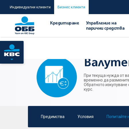
Индивидуални клиенти
Бизнес клиенти
Кредитиране
Управление на
парични средства
Начало
/
Пазари, инвестиционно банкиране и попечител
Валуте
При текуща нужда от ва
временно да размените
Обратното изкупуване 
курс.
Предимства
Условия
Попитайте 