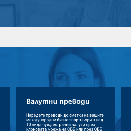
Валутни преводи
Наредете преводи до сметки на вашите
международни бизнес партньори в над
10 вида чуждестранни валути през
клоновата мрежа на ОББ или през ОББ