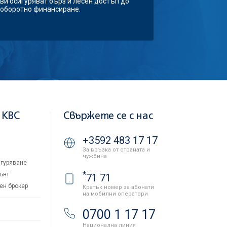
ви осигуряват бърз и лесен достъп до
оборотно финансиране.
 KBC
Свържете се с нас
+3592 483 17 17
За връзка от страната и
чужбина
гуряване
*
ънт
71 71
ен брокер
Кратък номер за абонати
на мобилни оператори
и
0700 1 17 17
Национална линия