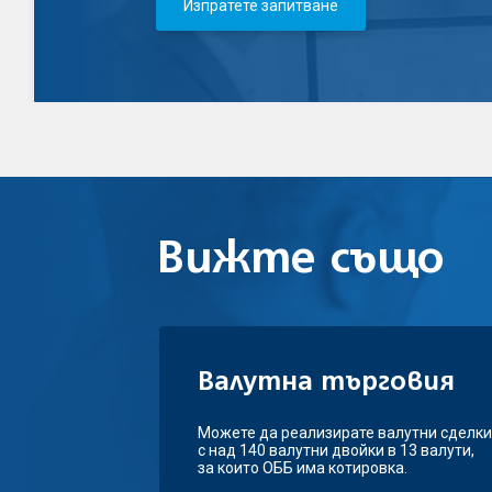
Изпратете запитване
Вижте също
Валутна търговия
Можете да реализирате валутни сделки
с над 140 валутни двойки в 13 валути,
за които ОББ има котировка.