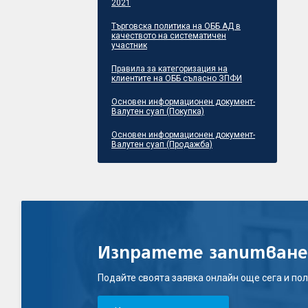
2021
Търговска политика на ОББ АД в
качеството на систематичен
участник
Правила за категоризация на
клиентите на ОББ съласно ЗПФИ
Основен информационен документ-
Валутен суап (Покупка)
Основен информационен документ-
Валутен суап (Продажба)
Изпратете запитване
Подайте своята заявка онлайн още сега и пол