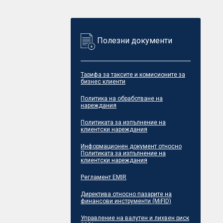
Полезни документи
Тарифа за таксите и комисионите за
бизнес клиенти
Политика на обработване на
нареждания
Политиката за изпълнение на
клиентски нареждания
Информационен документ относно
Политиката за изпълнение на
клиентски нареждания
Регламент EMIR
Директива относно пазарите на
финансови инструменти (MiFID)
Управление на валутен и лихвен риск