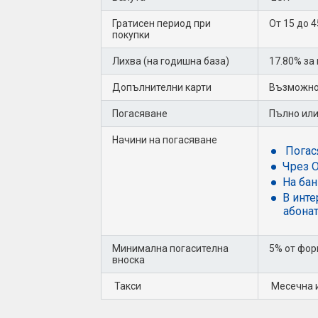
Гратисен период при
От 15 до 4
покупки
Лихва (на годишна база)
17.80% за
Допълнителни карти
Възможнос
Погасяване
Пълно или
Начини на погасяване
Погася
Чрез 
На ба
В инте
абона
Минимална погасителна
5% от фор
вноска
Такси
Месечна и