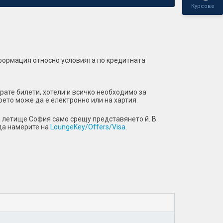
Курсове
нформация относно условията по кредитната
рате билети, хотели и всичко необходимо за
ето може да е електронно или на хартия.
на летище София само срещу представянето й. В
 да намерите на
LoungeKey/Offers/Visa
.