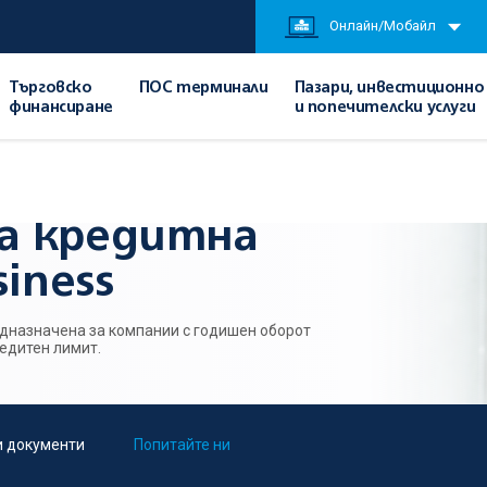
Онлайн/Мобайл
Търговско
ПОС терминали
Пазари, инвестиционно
финансиране
и попечителски услуги
а кредитна карта Visa Business
а кредитна
iness
редназначена за компании с годишен оборот
редитен лимит.
и документи
Попитайте ни