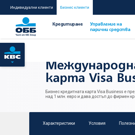
Индивидуални клиенти
Бизнес клиенти
Кредитиране
Управление на
парични средства
Начало
/
Управление на парични средства
/
Международн
Международн
карта Visa Bus
Бизнес кредитната карта Visa Business е п
над 1 млн. евро и дава достъп до фирмен к
Характеристики
Условия
Полезн