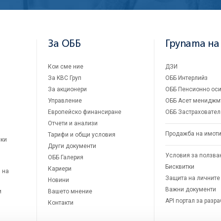
За ОББ
Групата на
Кои сме ние
ДЗИ
За KBC Груп
ОББ Интерлийз
За акционери
ОББ Пенсионно оси
Управление
ОББ Асет мениджм
Европейско финансиране
ОББ Застраховател
Отчети и анализи
Продажба на имот
Тарифи и общи условия
ски
Други документи
Условия за ползва
ОББ Галерия
Бисквитки
Кариери
 на
Защита на личните
Новини
Важни документи
и
Вашето мнение
API портал за разр
Контакти