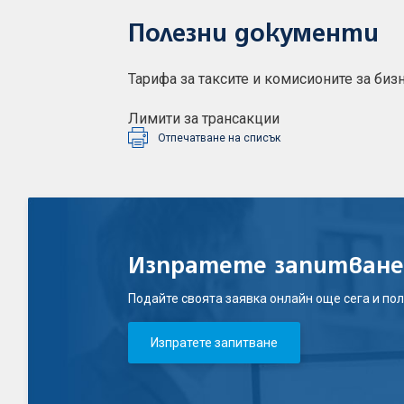
Полезни документи
Тарифа за таксите и комисионите за биз
Лимити за трансакции
Отпечатване на списък
Изпратете запитване
Подайте своята заявка онлайн още сега и пол
Изпратете запитване