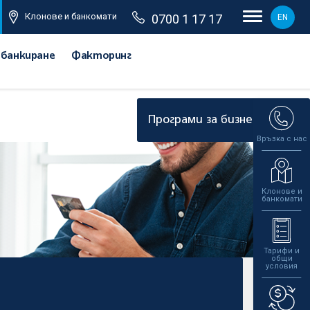
Клонове и банкомати
0700 1 17 17
EN
 банкиране
Факторинг
Програми за бизнеса
Връзка с нас
Клонове и
банкомати
Тарифи и
общи
условия