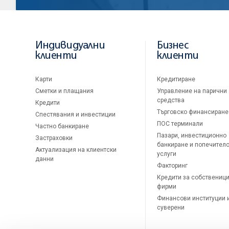
Индивидуални
Бизнес
клиенти
клиенти
Карти
Кредитиране
Сметки и плащания
Управление на парични
средства
Кредити
Търговско финансиране
Спестявания и инвестиции
ПОС терминали
Частно банкиране
Пазари, инвестиционно
Застраховки
банкиране и попечител
Актуализация на клиентски
услуги
данни
Факторинг
Кредити за собственици
фирми
Финансови институции 
суверени