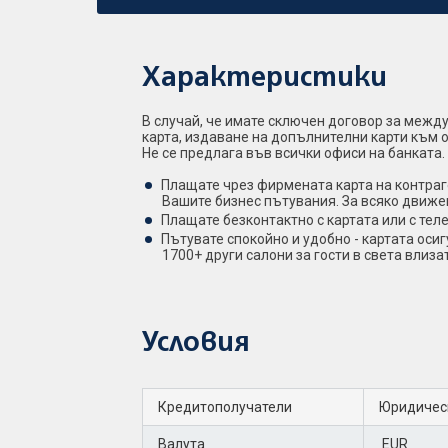
Характеристики
В случай, че имате сключен договор за межд
карта, издаване на допълнителни карти към 
Не се предлага във всички офиси на банката.
Плащате чрез фирмената карта на контраге
Вашите бизнес пътувания. За всяко движе
Плащате безконтактно с картата или с теле
Пътувате спокойно и удобно - картата оси
1700+ други салони за гости в света влиз
Условия
Кредитополучатели
Юридическ
Валута
EUR