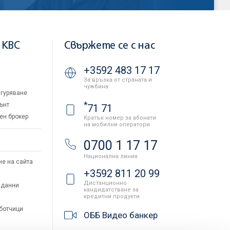
 KBC
Свържете се с нас
+3592 483 17 17
За връзка от страната и
чужбина
гуряване
*
ънт
71 71
ен брокер
Кратък номер за абонати
на мобилни оператори
и
0700 1 17 17
Национална линия
не на сайта
+3592 811 20 99
Дистанционно
 данни
кандидатстване за
кредитни продукти
аботчици
ОББ Видео банкер