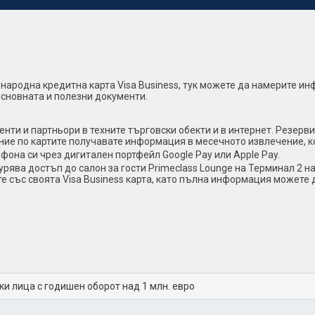
ународна кредитна карта Visa Business, тук можете да намерите и
основната и полезни документи.
нти и партньори в техните търговски обекти и в интернет. Резерви
ние по картите получавате информация в месечното извлечение, ко
фона си чрез дигитален портфейл Google Pay или Apple Pay.
гурява достъп до салон за гости Primeclass Lounge на Терминал 2 
ате със своята Visa Business карта, като пълна информация можете
и лица с годишен оборот над 1 млн. евро