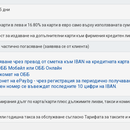
5 дни
 карти в лева и 16.80% за карти в евро само върху използваната су
т за издаване на допълнителни карти към фирмения кредитен л
 частично погасяване (заявява се от клиента)
ване чрез превод от сметка към IBAN на кредитната карта 
ОББ Мобайл или ОББ Онлайн
нкомат на ОББ
рнет на ePay.bg - чрез регистрация за периодично получав
тен номер се въвеждат последните 10 цифри на IBAN.
мирания дълг по карта/карти плюс дължимите лихви, такси и комиси
ли годишна такса за обслужване съгласно Тарифата за таксите и 