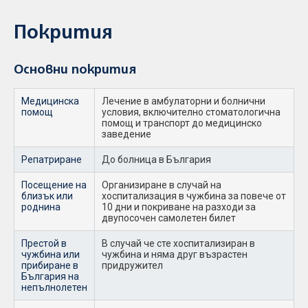
Покрития
Основни покрития
Медицинска
Лечение в амбулаторни и болнични
помощ
условия, включително стоматологична
помощ и транспорт до медицинско
заведение
Репатриране
До болница в България
Посещение на
Организиране в случай на
близък или
хоспитализация в чужбина за повече от
роднина
10 дни и покриване на разходи за
двупосочен самолетен билет
Престой в
В случай че сте хоспитализиран в
чужбина или
чужбина и няма друг възрастен
прибиране в
придружител
България на
непълнолетен