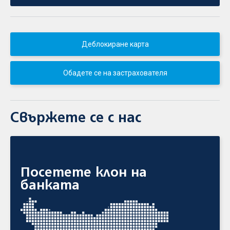
Деблокиране карта
Обадете се на застрахователя
Свържете се с нас
Посетете клон на
банката