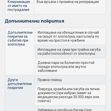
Комуникация
Във връзка с промяна на резервации
от името на
пострадалия
Допълнителни покрития
Допълнителни
Изплащане на обезщетение в случай
покрития за
на смърт от злополука, настъпила по
събития при
време на престоя в чужбина
злополука
Изплащане на сума при трайна загуба
на работоспособност от злополука
Дневни пари за болничен престой
поради злополука или акутно
заболяване
Други
Правна помощ
допълнителни
покрития
Повреда, кражба или загуба на лични
документи (при избран лимит за
медицински разходи 30 000 евро или
повече)
Забавяне и загуба на багаж (при