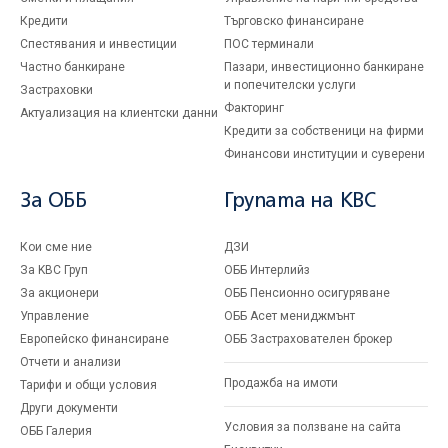
Кредити
Търговско финансиране
Спестявания и инвестиции
ПОС терминали
Частно банкиране
Пазари, инвестиционно банкиране
и попечителски услуги
Застраховки
Факторинг
Актуализация на клиентски данни
Кредити за собственици на фирми
Финансови институции и суверени
За ОББ
Групата на KBC
Кои сме ние
ДЗИ
За KBC Груп
ОББ Интерлийз
За акционери
ОББ Пенсионно осигуряване
Управление
ОББ Асет мениджмънт
Европейско финансиране
ОББ Застрахователен брокер
Отчети и анализи
Продажба на имоти
Тарифи и общи условия
Други документи
Условия за ползване на сайта
ОББ Галерия