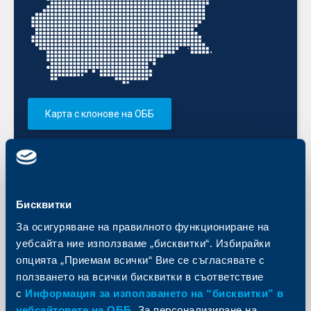
Карта с клонове на ОББ
Изпратете запитване
Попитайте ни за избрания от вас продукт, а ние ще ви
предоставим необходимата информация.
Бисквитки
Изпратете запитване
За осигуряване на правилното функциониране на
уебсайта ние използваме „бисквитки“. Избирайки
Запазете час за среща
опцията „Приемам всички“ Вие се съгласявате с
ползването на всички бисквитки в съответствие
Запазете час за среща в удобно за вас време и клон.
с
Информация за използването на “бисквитки” в
уебсайтовете на ОББ
. За персонализиране на