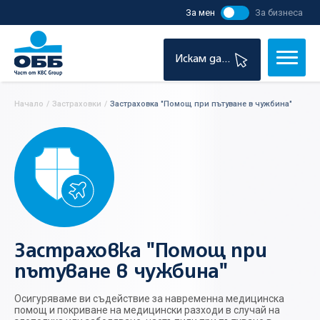
За мен
За бизнеса
Искам да...
Начало
/
Застраховки
/
Застраховка "Помощ при пътуване в чужбина"
Застраховка "Помощ при
пътуване в чужбина"
Осигуряваме ви съдействие за навременна медицинска
помощ и покриване на медицински разходи в случай на