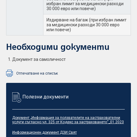
избран лимит за медицински разходи
30 000 евро или повече)
Издирване на багаж (при избран лимит
за медицински разходи 30 000 евро
или повече)
Необходими документи
Документ за самоличност
Отпечатване на списък
Полезни документи
Документ „Информация за ползвателите на застрахователни
услуги съгласно чл. 325 от Кодекс за застраховането“_01.2023
Информационен документ ДЗИ Свят