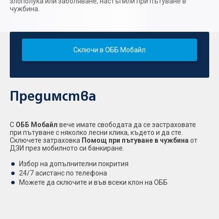
злополука или заболяване, настъпили при пътуване в
чужбина.
Сключи в ОББ Мобайл
Предимства
С
ОББ Мобайл
вече имате свободата да се застраховате
при пътуване с няколко лесни клика, където и да сте.
Сключете затраховка
Помощ при пътуване в чужбина
от
ДЗИ през мобилното си банкиране.
Избор на допълнителни покрития
24/7 асистанс по телефона
Можете да сключите и във всеки клон на ОББ