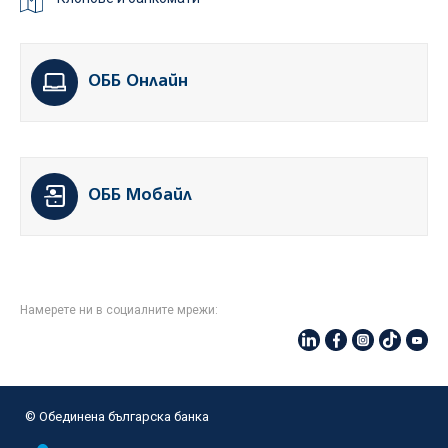
ОББ Онлайн
ОББ Мобайл
Намерете ни в социалните мрежи:
© Oбединена българска банка