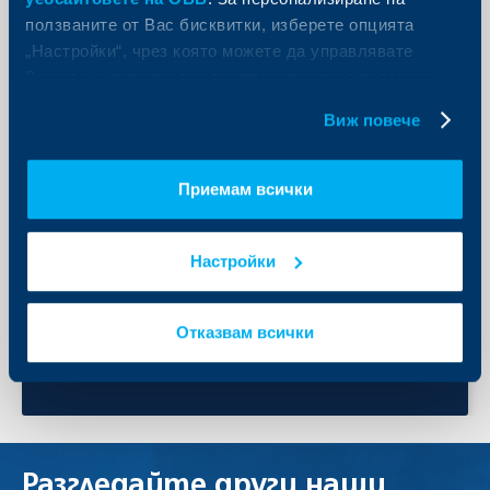
Среща в клон
ползваните от Вас бисквитки, изберете опцията
„Настройки“, чрез която можете да управлявате
Обадете ни се
Вашите индивидуални предпочитания за ползвани
бисквитки.
+3592 483 17 17
Виж повече
За връзка от страната и чужбина
*
71 71
Приемам всички
Кратък номер за абонати на мобилни оператори
0700 1 17 17
Настройки
Национална линия
+3592 811 20 99
Дистанционно кандидатстване за кредитни продукти
Отказвам всички
Разгледайте
други наши