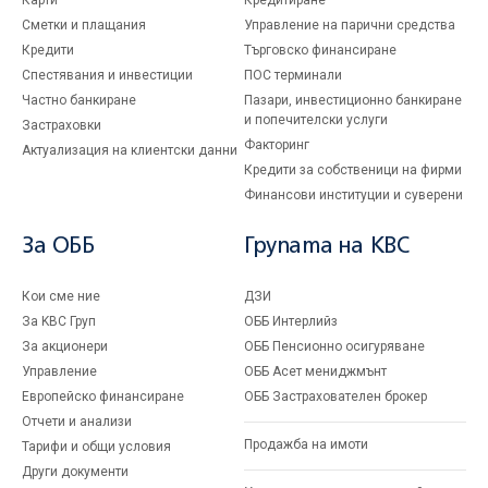
Карти
Кредитиране
Сметки и плащания
Управление на парични средства
Кредити
Търговско финансиране
Спестявания и инвестиции
ПОС терминали
Частно банкиране
Пазари, инвестиционно банкиране
и попечителски услуги
Застраховки
Факторинг
Актуализация на клиентски данни
Кредити за собственици на фирми
Финансови институции и суверени
За ОББ
Групата на KBC
Кои сме ние
ДЗИ
За KBC Груп
ОББ Интерлийз
За акционери
ОББ Пенсионно осигуряване
Управление
ОББ Асет мениджмънт
Европейско финансиране
ОББ Застрахователен брокер
Отчети и анализи
Продажба на имоти
Тарифи и общи условия
Други документи