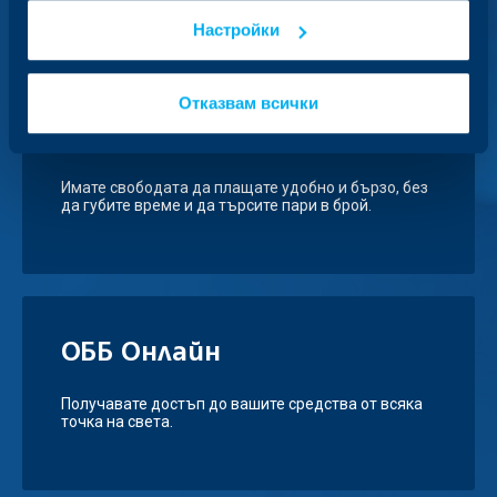
Настройки
Отказвам всички
Дебитни карти Visa Debit
и Debit Mastercard
Имате свободата да плащате удобно и бързо, без
да губите време и да търсите пари в брой.
ОББ Онлайн
Получавате достъп до вашите средства от всяка
точка на света.