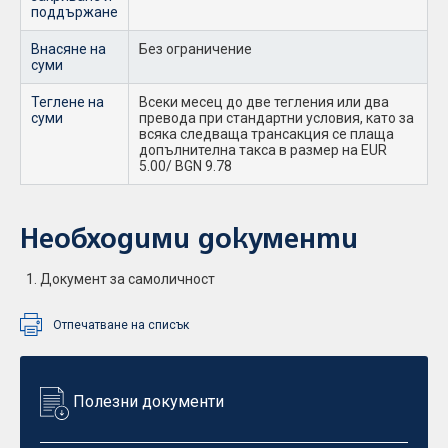
поддържане
Внасяне на
Без ограничение
суми
Теглене на
Всеки месец до две тегления или два
суми
превода при стандартни условия, като за
всяка следваща трансакция се плаща
допълнителна такса в размер на EUR
5.00/ BGN 9.78
Необходими документи
Документ за самоличност
Отпечатване на списък
Полезни документи