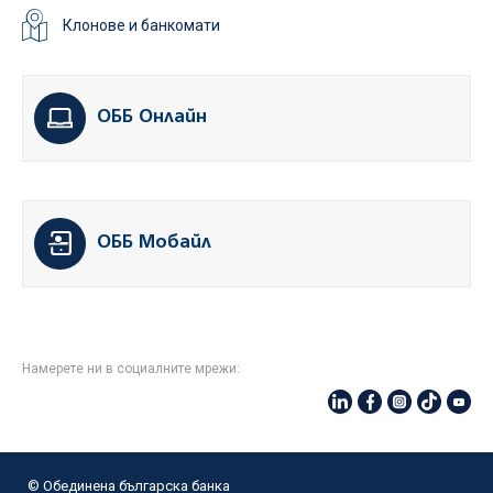
Клонове и банкомати
ОББ Онлайн
ОББ Мобайл
Намерете ни в социалните мрежи:
© Oбединена българска банка