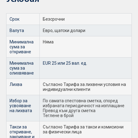
Срок
Безсрочни
Валута
Eвро, щатски долари
Минимална
Няма
сума за
откриване
Минимална
EUR 25 или 25 вал. ед.
сума за
олихвяване
Лихва
Съгласно Тарифа за лихвени условия на
индивидуални клиенти
Избор за
По самата спестовна сметка, според
усвояване
избраната периодичност на изплащане
на лихвата
Превод към друга сметка
Теглене в брой
Такси за
Съгласно Тарифа за такси и комисиони
откриване,
за физически лица
закриване и