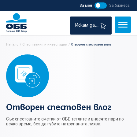
За мен
За бизнеса
Искам да...
Начало
/
Спестявания и инвестиции
/
Отворен спестовен влог
Отворен спестовен влог
Със спестовните сметки от ОББ теглите и внасяте пари по
всяко време, без да губите натрупаната лихва.