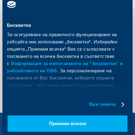
Обадете ни се
+3592 483 17 17
Бисквитки
За връзка от страната и чужбина
За осигуряване на правилното функциониране на
*
71 71
уебсайта ние използваме „бисквитки“. Избирайки
Кратък номер за абонати на мобилни оператори
опцията „Приемам всички“ Вие се съгласявате с
ползването на всички бисквитки в съответствие
0700 1 17 17
с
Информация за използването на “бисквитки” в
Национална линия
уебсайтовете на ОББ
. За персонализиране на
+3592 811 20 99
ползваните от Вас бисквитки, изберете опцията
Дистанционно кандидатстване за кредитни продукти
„Настройки“, чрез която можете да управлявате
Вашите индивидуални предпочитания за ползвани
бисквитки.
Виж повече
Разгледайте
други наши
Приемам всички
предложения