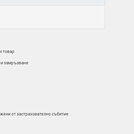
и товар
е и замръзване
ожени от застрахователно събитие