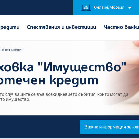
Онлайн/Мобайл
Кредити
Спестявания и инвестиции
Частно банк
отечен кредит
ховка "Имущество"
отечен кредит
сто случващите се във всекидневието събития, които могат да
то имущество.
Важна информация за кли