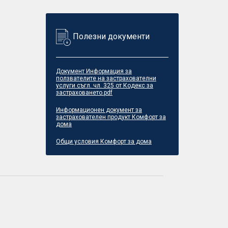
Полезни документи
Документ Информация за
ползвателите на застрахователни
услуги съгл. чл. 325 от Кодекс за
застраховането.pdf
Информационен документ за
застрахователен продукт Комфорт за
дома
Общи условия Комфорт за дома