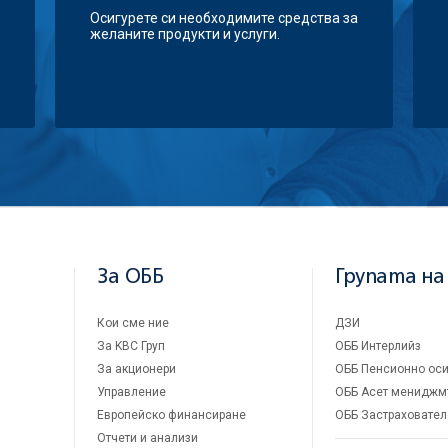
Осигурете си необходимите средства за
желаните продукти и услуги.
За ОББ
Групата на
Кои сме ние
ДЗИ
За KBC Груп
ОББ Интерлийз
За акционери
ОББ Пенсионно оси
Управление
ОББ Асет мениджм
Европейско финансиране
ОББ Застраховател
Отчети и анализи