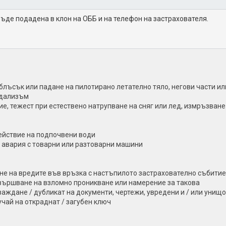
ъде подадена в клон на ОББ и на телефон на застрахователя.
блъсък или падане на пилотирано летателно тяло, негови части ил
ндализъм
е, тежест при естествено натрупване на сняг или лед, измръзван
действие на подпочвени води
, авария с товарни или разтоварни машини
не на вредите във връзка с настъпилото застрахователно събитие
звършване на взломно проникване или намерение за такова
аждане / дубликат на документи, чертежи, увредени и / или унищ
чай на откраднат / загубен ключ