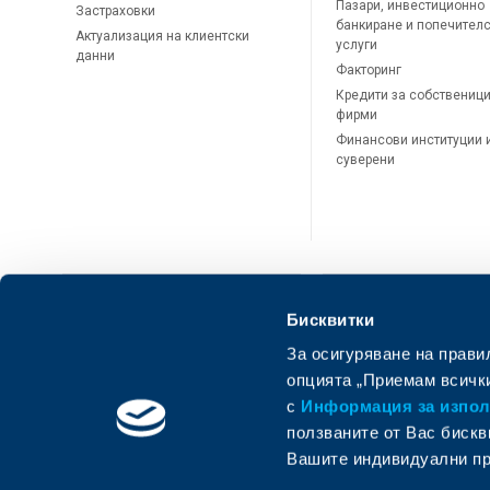
Пазари, инвестиционно
Застраховки
банкиране и попечител
Актуализация на клиентски
услуги
данни
Факторинг
Кредити за собственици
фирми
Финансови институции 
суверени
Бисквитки
За осигуряване на прави
ОББ Онлайн
ОББ Мобай
опцията „Приемам всички
с
Информация за използ
ползваните от Вас бискв
Вашите индивидуални пр