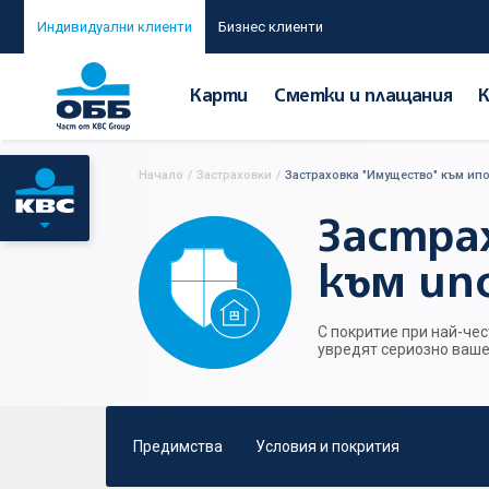
Индивидуални клиенти
Бизнес клиенти
Карти
Сметки и плащания
Начало
/
Застраховки
/
Застраховка "Имущество" към ип
Застра
към ип
С покритие при най-че
увредят сериозно ваше
Предимства
Условия и покрития