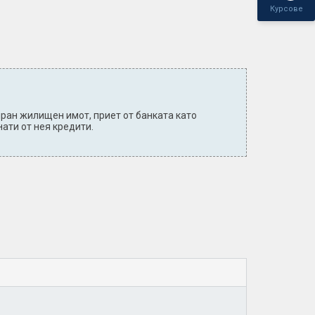
Курсове
ран жилищен имот, приет от банката като
ати от нея кредити.