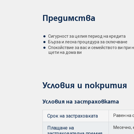
Предимства
Сигурност за целия период на кредита
Бърза и лесна процедура за сключване
Спокойствие за вас и семейството ви при 
щети на дома ви
Условия и покрития
Условия на застраховката
Срок на застраховката
Равен на 
Плащане на
Месечно, 
застрахователна премия