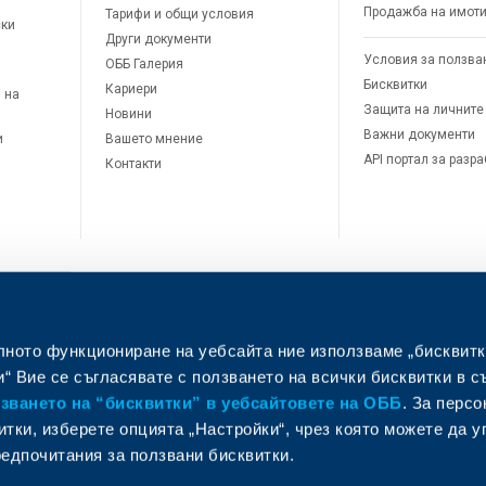
Продажба на имот
Тарифи и общи условия
ски
Други документи
Условия за ползва
ОББ Галерия
Бисквитки
Кариери
 на
Защита на личните
Новини
Важни документи
и
Вашето мнение
API портал за разр
Контакти
лното функциониране на уебсайта ние използваме „бисквитк
л
“ Вие се съгласявате с ползването на всички бисквитки в с
ването на “бисквитки” в уебсайтовете на ОББ
. За перс
итки, изберете опцията „Настройки“, чрез която можете да 
едпочитания за ползвани бисквитки.