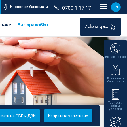
Клонове и банкомати
0700 1 17 17
EN
иране
Застраховки
Искам да...
Връзка с нас
Клонове и
банкомати
Тарифи и
общи
условия
енти на ОББ и ДЗИ
Изпратете запитване