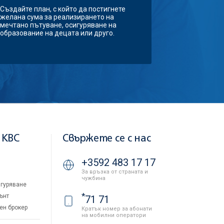
Създайте план, с който да постигнете
желана сума за реализирането на
мечтано пътуване, осигуряване на
образование на децата или друго.
 KBC
Свържете се с нас
+3592 483 17 17
За връзка от страната и
чужбина
гуряване
*
ънт
71 71
ен брокер
Кратък номер за абонати
на мобилни оператори