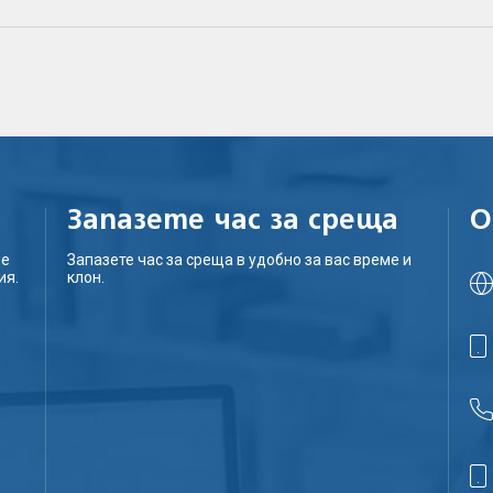
Запазете час за среща
О
ие
Запазете час за среща в удобно за вас време и
ия.
клон.