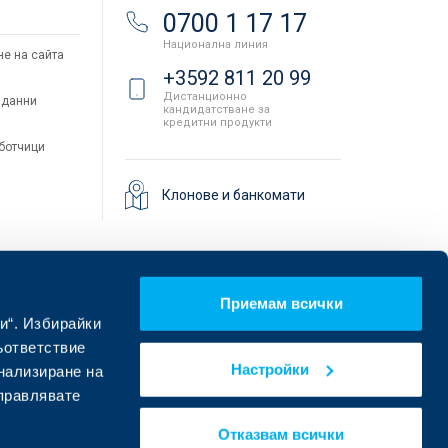
и
0700 1 17 17
Национална линия
не на сайта
+3592 811 20 99
Дистанционно
 данни
кандидатстване за
кредитни продукти
аботчици
Клонове и банкомати
Приемам всички
и“. Избирайки
ъответствие
Настройки
онализиране на
управлявате
Намерете ни в социалните мрежи:
Отказвам всички