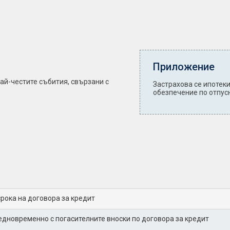
Приложение
най-честите събития, свързани с
Застрахова се ипотеки
обезпечение по отпусн
срока на договора за кредит
едновременно с погасителните вноски по договора за кредит