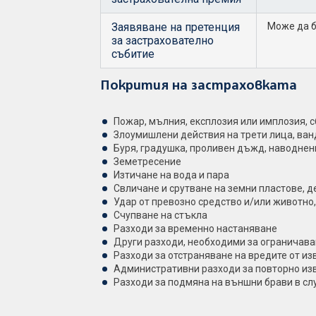
Заявяване на претенция
Може да б
за застрахователно
събитие
Покрития на застраховката
Пожар, мълния, експлозия или имплозия, с
Злоумишлени действия на трети лица, ва
Буря, градушка, проливен дъжд, наводнени
Земетресение
Изтичане на вода и пара
Свличане и срутване на земни пластове, 
Удар от превозно средство и/или животно
Счупване на стъкла
Разходи за временно настаняване
Други разходи, необходими за ограничава
Разходи за отстраняване на вредите от и
Административни разходи за повторно изв
Разходи за подмяна на външни брави в слу