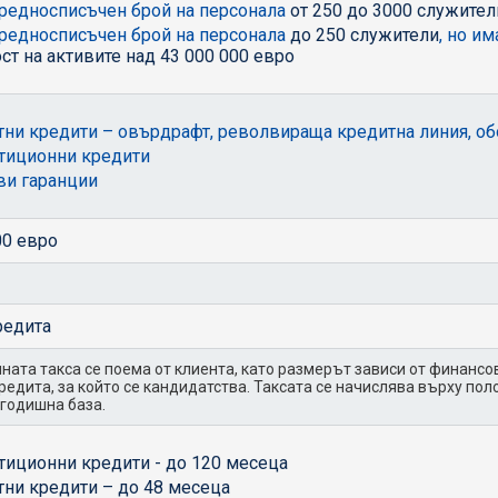
средносписъчен брой на персонала
от 250 до 3000 служител
средносписъчен брой на персонала
до 250 служители
, но и
ст на активите над 43 000 000 евро
ни кредити – овърдрафт, револвираща кредитна линия, об
тиционни кредити
ви гаранции
00 евро
редита
ната такса се поема от клиента, като размерът зависи от финансов
кредита, за който се кандидатства. Таксата се начислява върху по
 годишна база.
тиционни кредити - до 120 месеца
ни кредити – до 48 месеца