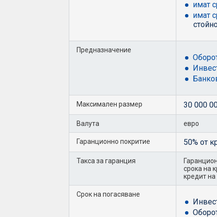
имат 
имат 
стойно
Предназначение
Оборот
Инвес
Банко
Максимален размер
30 000 0
Валута
евро
Гаранционно покритие
50% от к
Такса за гаранция
Гаранцион
срока на 
кредит на
Срок на погасяване
Инвес
Оборот