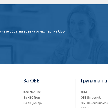
учете обратна връзка от експерт на ОББ.
За ОББ
Групата на
Кои сме ние
ДЗИ
За KBC Груп
ОББ Интерлийз
За акционери
ОББ Пенсионно оси