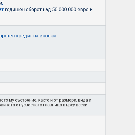
и
;
мат
годишен оборот над 50 000 000 евро и
оротен кредит на вноски
ото му състояние, както и от размера, вида и
ловината от усвоената главница върху всеки