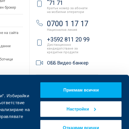
*
ънт
71 71
ен брокер
Кратък номер за абонати
на мобилни оператори
и
0700 1 17 17
Национална линия
не на сайта
+3592 811 20 99
Дистанционно
 данни
кандидатстване за
кредитни продукти
аботчици
ОББ Видео банкер
Клонове и банкомати
Приемам всички
и“. Избирайки
ъответствие
Настройки
онализиране на
управлявате
Отказвам всички