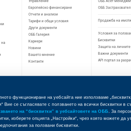
Управление
ОББ Асет мениджм
Европейско финансиране
ОББ Застраховател
Отчети и анализи
Продажба на имот
Тарифи и общи условия
ски
Други документи
Условия за ползва
ОББ Галерия
Бисквитки
Кариери
 на
Защита на личните
Новини
Важни документи
и
Вашето мнение
API портал за разр
Контакти
лното функциониране на уебсайта ние използваме „бисквитк
“ Вие се съгласявате с ползването на всички бисквитки в с
ването на “бисквитки” в уебсайтовете на ОББ
. За перс
итки, изберете опцията „Настройки“, чрез която можете да 
едпочитания за ползвани бисквитки.
л