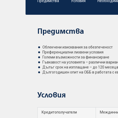
Предимства
Условия
Необходим
Предимства
Облекчени изисквания за обезпеченост
Преференциални лихвени условия
Големи възможности за финансиране
Гъвкавост на условията – различни вариан
Дълъг срок на изплащане – до 120 месец
Дългогодишен опит на ОББ в работата с 
Условия
Кредитополучатели
Междинни 