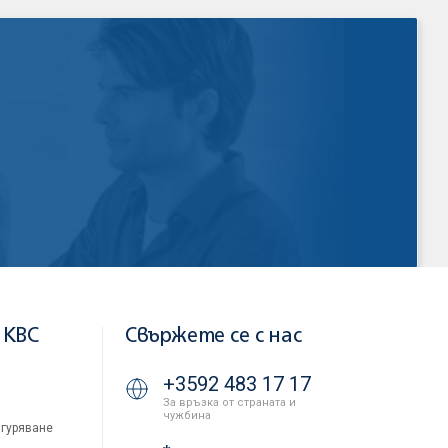
 KBC
Свържете се с нас
+3592 483 17 17
За връзка от страната и
чужбина
гуряване