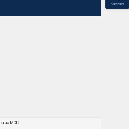
Курсове
на за МСП: