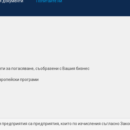
и документи
Попитайте ни
ти за погасяване, съобразени с Вашия бизнес
а
европейски програми
предприятия са предприятия, които по изчисления съгласно Зако