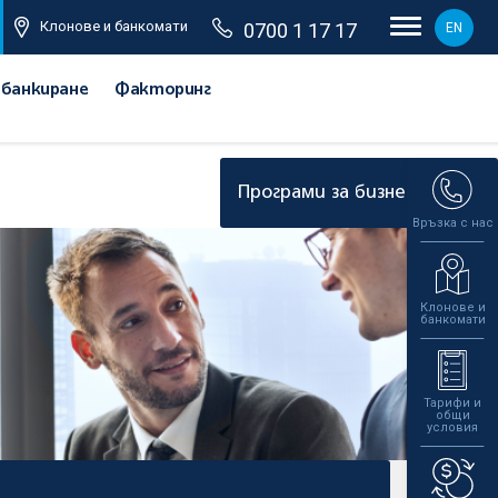
Клонове и банкомати
0700 1 17 17
EN
 банкиране
Факторинг
и
Програми за бизнеса
Връзка с нас
Клонове и
банкомати
Тарифи и
общи
условия