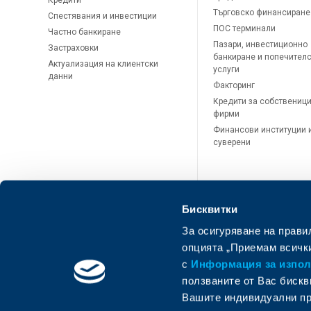
Кредити
Търговско финансиране
Спестявания и инвестиции
ПОС терминали
Частно банкиране
Пазари, инвестиционно
Застраховки
банкиране и попечител
Актуализация на клиентски
услуги
данни
Факторинг
Кредити за собственици
фирми
Финансови институции 
суверени
Бисквитки
За осигуряване на прави
опцията „Приемам всички
с
Информация за използ
ползваните от Вас бискв
Вашите индивидуални пр
ОББ Онлайн
ОББ Мобай