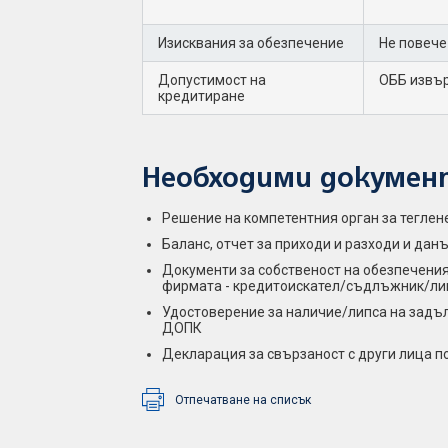
Изисквания за обезпечение
Не повече
Допустимост на
ОББ извър
кредитиране
Необходими докумен
Решение на компетентния орган за теглен
Баланс, отчет за приходи и разходи и да
Документи за собственост на обезпечения
фирмата - кредитоискател/съдлъжник/ли
Удостоверение за наличие/липса на задълже
ДОПК
Декларация за свързаност с други лица п
Отпечатване на списък