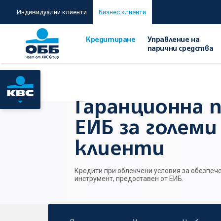
Индивидуални клиенти
Бизнес клиенти
Кредитиране
Управление на
парични средства
Начало
/
За компании с годишен оборот над 2 млн. лева
Гаранционна 
ЕИБ за голем
клиенти
Кредити при облекчени условия за обезпеч
инструмент, предоставен от ЕИБ.