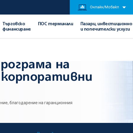
Онлайн/Мобайл
Търговско
ПОС терминали
Пазари, инвестиционно
финансиране
и попечителски услуги
/
Кредитиране
/
Гаранционна програма на ЕИБ за големи корпоративни клиент
програма на
и корпоративни
ение, благодарение на гаранционния