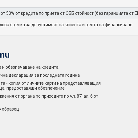
 от 50% от кредита по приета от ОББ стойност (без гаранцията от Е
шва оценка за допустимост на клиента и целта на финансиране
ти
е и обезпечаване на кредита
нъчна декларация за последната година
та - копия от личните карти на представляващия
ца, предоставящи обезпечение
ния от органа по приходите по чл. 87, ал. 6 от
о образец