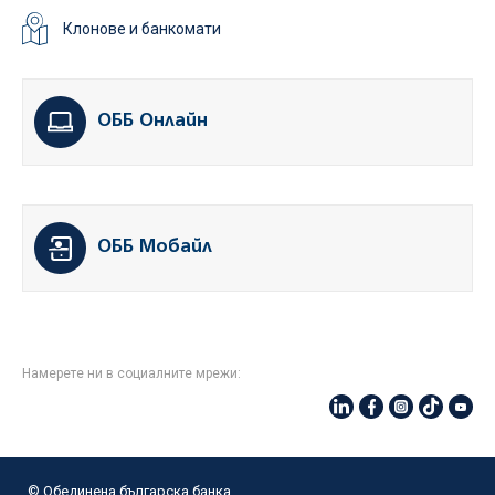
Клонове и банкомати
ОББ Онлайн
ОББ Мобайл
Намерете ни в социалните мрежи:
© Oбединена българска банка