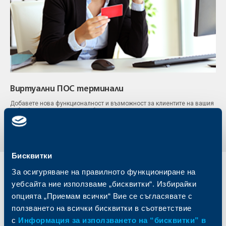
Виртуални ПОС терминали
Добавете нова функционалност и възможност за клиентите на вашия
уебсайт – да заплащат с дебитните си и кредитни карти през
виртуален ПОС терминал от ОББ.
Вижте повече
Бисквитки
За осигуряване на правилното функциониране на
Индивидуални
Бизнес
уебсайта ние използваме „бисквитки“. Избирайки
клиенти
клиенти
опцията „Приемам всички“ Вие се съгласявате с
ползването на всички бисквитки в съответствие
Карти
Кредитиране
Сметки и плащания
Управление на парични средства
с
Информация за използването на “бисквитки” в