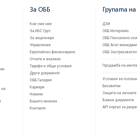
За ОББ
Групата на
Кои сме ние
ДЗИ
За KBC Груп
ОББ Интерлийз
За акционери
ОББ Пенсионно оси
Управление
ОББ Асет мениджм
Европейско финансиране
ОББ Застраховател
Отчети и анализи
Продажба на имот
Тарифи и общи условия
ски
Други документи
Условия за ползва
ОББ Галерия
Бисквитки
Кариери
 на
Защита на личните
Новини
Важни документи
и
Вашето мнение
API портал за разр
Контакти