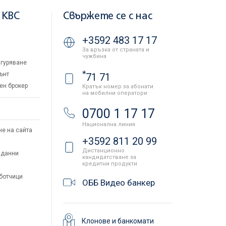
 KBC
Свържете се с нас
+3592 483 17 17
За връзка от страната и
чужбина
гуряване
*
ънт
71 71
ен брокер
Кратък номер за абонати
на мобилни оператори
и
0700 1 17 17
Национална линия
не на сайта
+3592 811 20 99
Дистанционно
 данни
кандидатстване за
кредитни продукти
аботчици
ОББ Видео банкер
Клонове и банкомати