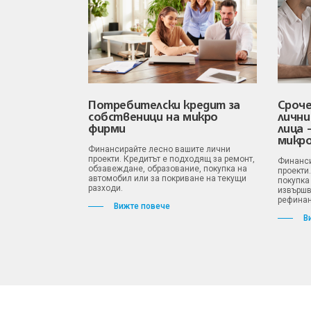
Потребителски кредит за
Сроче
собственици на микро
лични
фирми
лица 
микр
Финансирайте лесно вашите лични
проекти. Кредитът е подходящ за ремонт,
Финанси
обзавеждане, образование, покупка на
проекти
автомобил или за покриване на текущи
покупка
разходи.
извършв
рефинан
Вижте повече
В