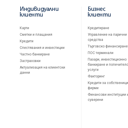
Индивидуални
Бизнес
клиенти
клиенти
Карти
Кредитиране
Сметки и плащания
Управление на парични
средства
Кредити
Търговско финансиране
Спестявания и инвестиции
ПОС терминали
Частно банкиране
Пазари, инвестиционно
Застраховки
банкиране и попечител
Актуализация на клиентски
услуги
данни
Факторинг
Кредити за собственици
фирми
Финансови институции 
суверени