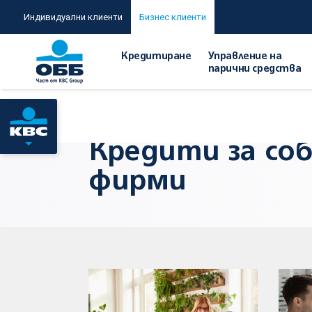
Индивидуални клиенти
Бизнес клиенти
Кредитиране
Управление на
парични средства
Начало
/
Кредити за собственици на фирми
Кредити за со
фирми