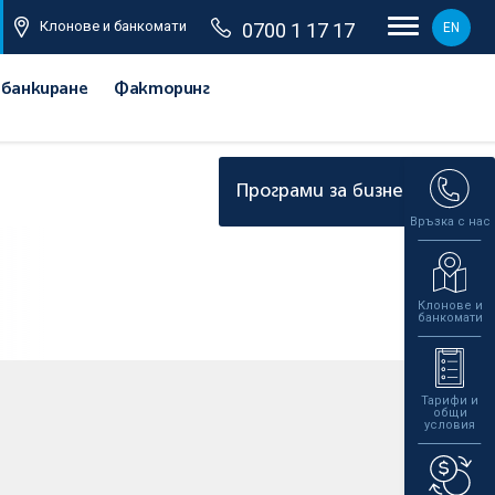
Клонове и банкомати
0700 1 17 17
EN
 банкиране
Факторинг
Програми за бизнеса
Връзка с нас
Клонове и
банкомати
Тарифи и
общи
условия