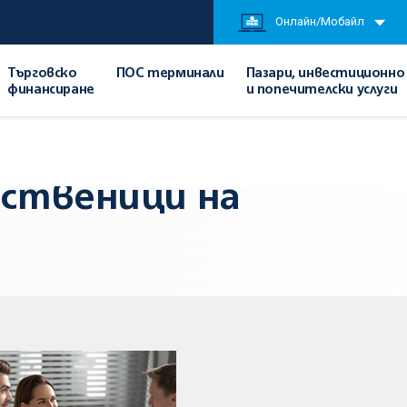
Онлайн/Мобайл
Търговско
ПОС терминали
Пазари, инвестиционно
финансиране
и попечителски услуги
бственици на