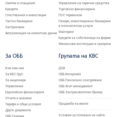
Сметки и плащания
Управление на парични средства
Кредити
Търговско финансиране
Спестявания и инвестиции
ПОС терминали
Частно банкиране
Пазари, инвестиционно банкиране
и попечителски услуги
Застраховки
Факторинг
Актуализация на клиентски данни
Кредити за собственици на фирми
Финансови институции и суверени
За ОББ
Групата на KBC
Кои сме ние
ДЗИ
За KBC Груп
ОББ Интерлийз
За акционери
ОББ Пенсионно осигуряване
Управление
ОББ Асет мениджмънт
Европейско финансиране
ОББ Застрахователен брокер
Отчети и анализи
Продажба на имоти
Тарифи и общи условия
Други документи
Условия за ползване на сайта
ОББ Галерия