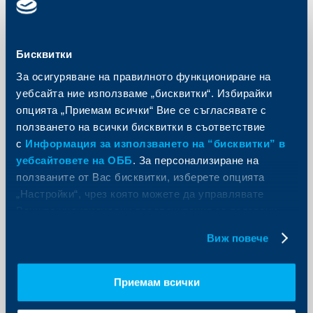
Банковият сектор в ЦИЕ 2016:
„Новoтo нормалнo“ и праговете от
10%
Бисквитки
09 юни 2016
За осигуряване на правилното функциониране на
уебсайта ние използваме „бисквитки“. Избирайки
Така наречената „нова нормалност“ - с по-стриктни
капиталови изисквания, висока степен на
опцията „Приемам всички“ Вие се съгласявате с
регулационна намеса, продължаваща среда на
ползването на всички бисквитки в съответствие
изключително ниски лихви, случваща се на фона на
все още нестабилни икономики в Русия и Украйна,
с
Информация за използването на “бисквитки” в
тежи на банковия сектор в Централна и Източна
уебсайтовете на ОББ
. За персонализиране на
Европа (ЦИЕ).
ползваните от Вас бисквитки, изберете опцията
Още
„Настройки“, чрез която можете да управлявате
Вашите индивидуални предпочитания за ползвани
бисквитки.
Виж повече
KBC Груп
Приемам всички
Обединена българска банка АД
продава употребявани автомобили