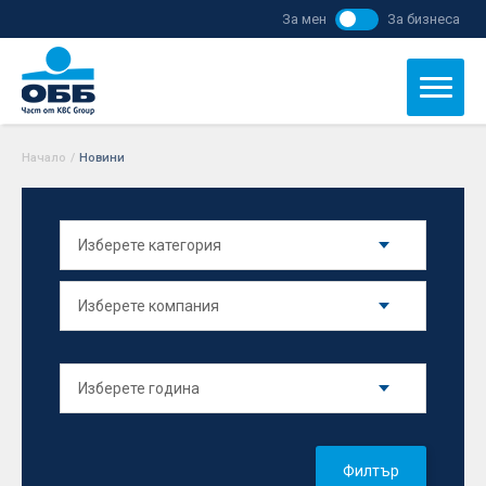
За мен
За бизнеса
Начало
/
Новини
Филтър