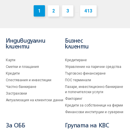
1
2
3
413
...
Индивидуални
Бизнес
клиенти
клиенти
Карти
Кредитиране
Сметки и плащания
Управление на парични средства
Кредити
Търговско финансиране
Спестявания и инвестиции
ПОС терминали
Частно банкиране
Пазари, инвестиционно банкиране
и попечителски услуги
Застраховки
Факторинг
Актуализация на клиентски данни
Кредити за собственици на фирми
Финансови институции и суверени
За ОББ
Групата на KBC