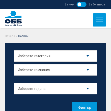
За мен
За бизнеса
Начало
/
Новини
Филтър