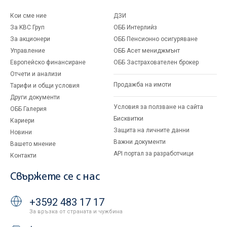
Кои сме ние
ДЗИ
За KBC Груп
ОББ Интерлийз
За акционери
ОББ Пенсионно осигуряване
Управление
ОББ Асет мениджмънт
Европейско финансиране
ОББ Застрахователен брокер
Отчети и анализи
Продажба на имоти
Тарифи и общи условия
Други документи
Условия за ползване на сайта
ОББ Галерия
Бисквитки
Кариери
Защита на личните данни
Новини
Важни документи
Вашето мнение
API портал за разработчици
Контакти
Свържете се с нас
+3592 483 17 17
За връзка от страната и чужбина