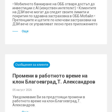
• Мобилното банкиране на ОББ отваря достъп до
инвестиции с AI (изкуствен интетелкт) • Клиентите
на ДЗИ вече могат да следят своите лимити и
покрития по здравна застраховка в ОББ Мобайл •
Претенциите и щетите по ключови застраховки на
ДЗИ вече се управляват лесно през приложението
Още
Съобщения за клиенти
Промени в работното време на
клон Благоевград,Т. Александров
05 август 2026
Уведомяваме Ви за предстоящи промени в
работното време на клон Благоевград,Т.
Александров.