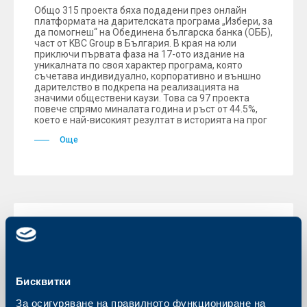
Общо 315 проекта бяха подадени през онлайн
платформата на дарителската програма „Избери, за
да помогнеш“ на Обединена българска банка (ОББ),
част от KBC Group в България. В края на юли
приключи първата фаза на 17-ото издание на
уникалната по своя характер програма, която
съчетава индивидуално, корпоративно и външно
дарителство в подкрепа на реализацията на
значими обществени каузи. Това са 97 проекта
повече спрямо миналата година и ръст от 44.5%,
което е най-високият резултат в историята на прог
Още
Съобщения за клиенти
Временна недостъпност на ОББ
Онлайн и ОББ Мобайл на 09.08.2026
Бисквитки
г.
За осигуряване на правилното функциониране на