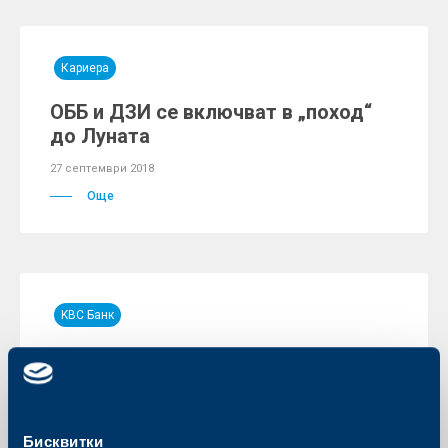
Кариера
ОББ и ДЗИ се включват в „поход“
до Луната
27 септември 2018
Още
KBC Банк
Райфайзенбанк: Кредитите и
депозитите ускоряват ръста си
26 септември 2018
Бисквитки
Райфайзенбанк публикува редовния си месечен