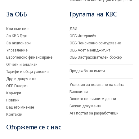
Финансови институции и суверени
За ОББ
Групата на KBC
Кои сме ние
ДЗИ
За KBC Груп
ОББ Интерлийз
За акционери
ОББ Пенсионно осигуряване
Управление
ОББ Асет мениджмънт
Европейско финансиране
ОББ Застрахователен брокер
Отчети и анализи
Продажба на имоти
Тарифи и общи условия
Други документи
Условия за ползване на сайта
ОББ Галерия
Бисквитки
Кариери
Защита на личните данни
Новини
Важни документи
Вашето мнение
API портал за разработчици
Контакти
Свържете се с нас