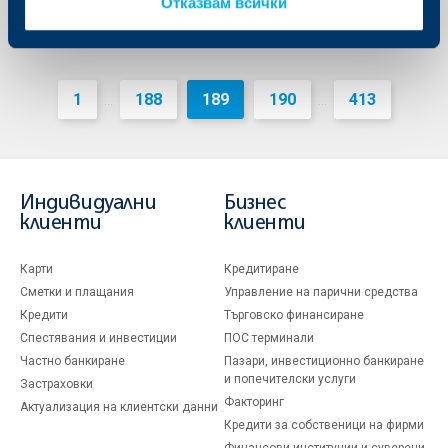
Отказвам всички
1
188
189
190
413
...
...
Индивидуални
Бизнес
клиенти
клиенти
Карти
Кредитиране
Сметки и плащания
Управление на парични средства
Кредити
Търговско финансиране
Спестявания и инвестиции
ПОС терминали
Частно банкиране
Пазари, инвестиционно банкиране
и попечителски услуги
Застраховки
Факторинг
Актуализация на клиентски данни
Кредити за собственици на фирми