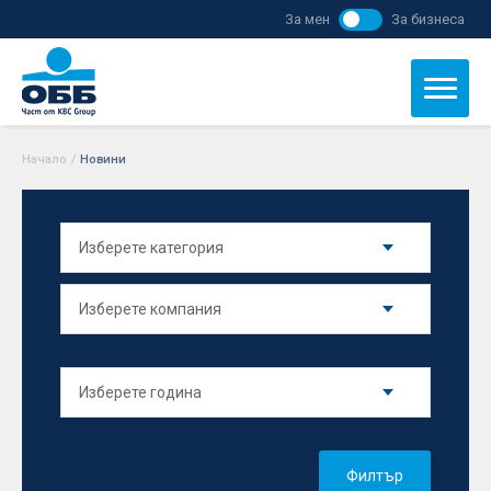
За мен
За бизнеса
Начало
/
Новини
Филтър