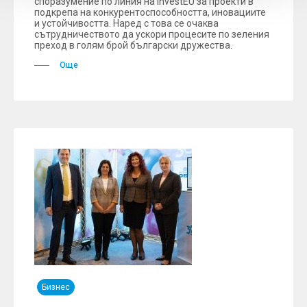
споразумение по линия на InvestEU за проекти в
подкрепа на конкурентоспособността, иновациите
и устойчивостта. Наред с това се очаква
сътрудничеството да ускори процесите по зеления
преход в голям брой български дружества.
Още
Бизнес