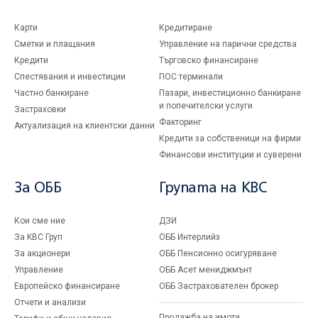
Карти
Кредитиране
Сметки и плащания
Управление на парични средства
Кредити
Търговско финансиране
Спестявания и инвестиции
ПОС терминали
Частно банкиране
Пазари, инвестиционно банкиране
и попечителски услуги
Застраховки
Факторинг
Актуализация на клиентски данни
Кредити за собственици на фирми
Финансови институции и суверени
За ОББ
Групата на KBC
Кои сме ние
ДЗИ
За KBC Груп
ОББ Интерлийз
За акционери
ОББ Пенсионно осигуряване
Управление
ОББ Асет мениджмънт
Европейско финансиране
ОББ Застрахователен брокер
Отчети и анализи
Продажба на имоти