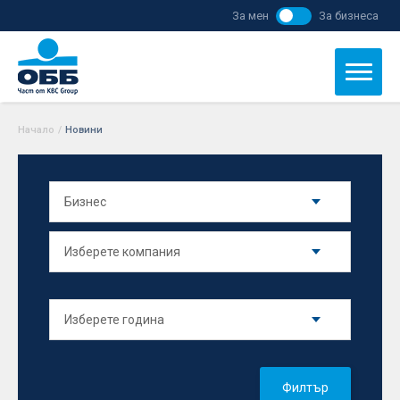
За мен
За бизнеса
Начало
/
Новини
Филтър