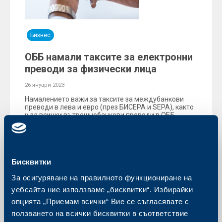
Бизнес
ОББ намали таксите за електронни
преводи за физически лица
26 януари 2023
Намалението важи за таксите за междубанкови
преводи в лева и евро (през БИСЕРА и SEPA), както
и за всички вътрешнобанкови преводи в ОББ,
извършени от физически лица през мобилното или
онлайн банкиране.
Още
Бисквитки
За осигуряване на правилното функциониране на
уебсайта ние използваме „бисквитки“. Избирайки
опцията „Приемам всички“ Вие се съгласявате с
ползването на всички бисквитки в съответствие