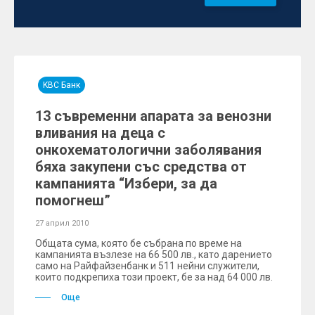
KBC Банк
13 съвременни апарата за венозни
вливания на деца с
онкохематологични заболявания
бяха закупени със средства от
кампанията “Избери, за да
помогнеш”
27 април 2010
Общата сума, която бе събрана по време на
кампанията възлезе на 66 500 лв., като дарението
само на Райфайзенбанк и 511 нейни служители,
които подкрепиха този проект, бе за над 64 000 лв.
Още