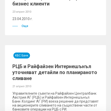
бизнес клиенти
23 април 2010
23.04.2010 г.
Още
KBC Банк
РЦБ и Райфайзен Интернешънъл
уточняват детайли по планираното
сливане
21 април 2010
Управителните съвети на Райфайзен Централбанк
Австрия АГ (РЦБ) и Райфайзен Интернешънъл
Банк-Холдинг АГ (РИ) взеха решение да представят
на акционерите сливането на съществени части от
банковите операции на РЦБ с РИ.