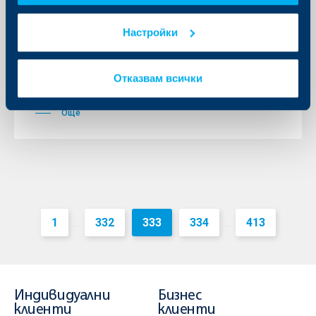
Съобщения за клиенти
Нова спестовна сметка "Мое
Настройки
решение"
19 април 2010
Отказвам всички
19.04.2010 г.
Още
1
332
333
334
413
...
...
Индивидуални
Бизнес
клиенти
клиенти