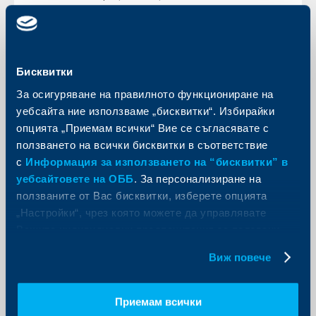
Още
Бисквитки
За осигуряване на правилното функциониране на
KBC Банк
уебсайта ние използваме „бисквитки“. Избирайки
опцията „Приемам всички“ Вие се съгласявате с
Райфайзенбанк финансира сезонни
ползването на всички бисквитки в съответствие
разходи на земеделски стопани
с
Информация за използването на “бисквитки” в
19 април 2010
уебсайтовете на ОББ
. За персонализиране на
Кредитополучателите трябва да са регистрирани в
ползваните от Вас бисквитки, изберете опцията
Интегрираната система за администриране и
„Настройки“, чрез която можете да управлявате
контрол (ИСАК)
Вашите индивидуални предпочитания за ползвани
Още
бисквитки.
Виж повече
Приемам всички