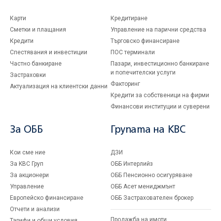
Карти
Кредитиране
Сметки и плащания
Управление на парични средства
Кредити
Търговско финансиране
Спестявания и инвестиции
ПОС терминали
Частно банкиране
Пазари, инвестиционно банкиране
и попечителски услуги
Застраховки
Факторинг
Актуализация на клиентски данни
Кредити за собственици на фирми
Финансови институции и суверени
За ОББ
Групата на KBC
Кои сме ние
ДЗИ
За KBC Груп
ОББ Интерлийз
За акционери
ОББ Пенсионно осигуряване
Управление
ОББ Асет мениджмънт
Европейско финансиране
ОББ Застрахователен брокер
Отчети и анализи
Продажба на имоти
Тарифи и общи условия