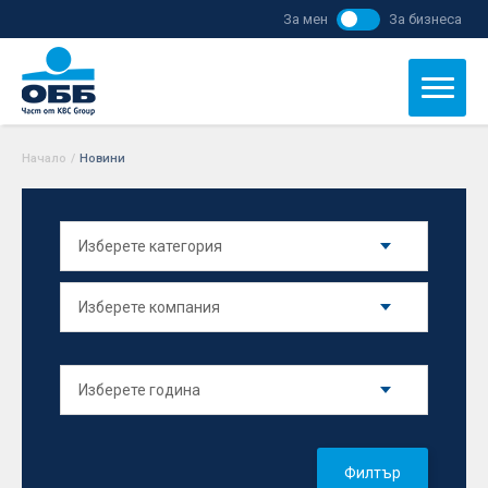
За мен
За бизнеса
Начало
/
Новини
Филтър