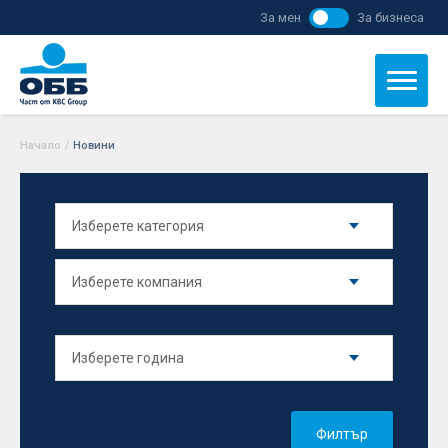
За мен
За бизнеса
Начало
/
Новини
Филтър