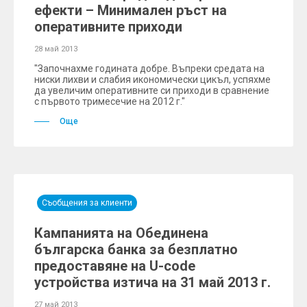
ефекти – Минимален ръст на
оперативните приходи
28 май 2013
"Започнахме годината добре. Въпреки средата на
ниски лихви и слабия икономически цикъл, успяхме
да увеличим оперативните си приходи в сравнение
с първото тримесечие на 2012 г."
Още
Съобщения за клиенти
Кампанията на Обединена
българска банка за безплатно
предоставяне на U-code
устройства изтича на 31 май 2013 г.
27 май 2013