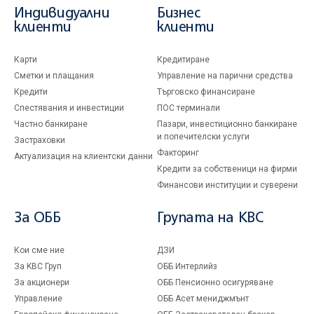
Индивидуални
Бизнес
клиенти
клиенти
Карти
Кредитиране
Сметки и плащания
Управление на парични средства
Кредити
Търговско финансиране
Спестявания и инвестиции
ПОС терминали
Частно банкиране
Пазари, инвестиционно банкиране
и попечителски услуги
Застраховки
Факторинг
Актуализация на клиентски данни
Кредити за собственици на фирми
Финансови институции и суверени
За ОББ
Групата на KBC
Кои сме ние
ДЗИ
За KBC Груп
ОББ Интерлийз
За акционери
ОББ Пенсионно осигуряване
Управление
ОББ Асет мениджмънт