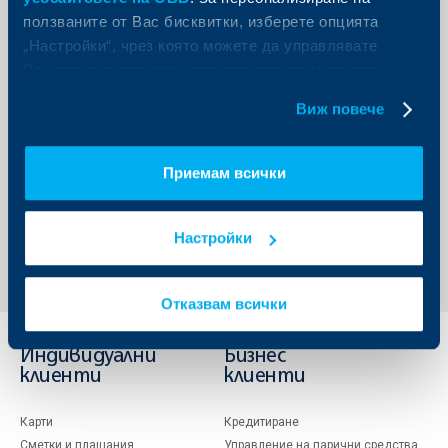
ползваните от Вас бисквитки, изберете опцията
„Настройки“, чрез която можете да управлявате
Вашите индивидуални предпочитания за ползвани
бисквитки.
Виж повече
Приемам всички
Обратно към всички новини
Настройки
Отказвам всички
Индивидуални
Бизнес
клиенти
клиенти
Карти
Кредитиране
Сметки и плащания
Управление на парични средства