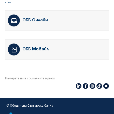
ОББ Онлайн
ОББ Мобайл
Намерете ни в социалните мрежи:
© Oбединена българска банка