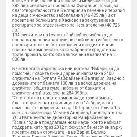
консумативи, болнични пособия и медикаменти (56
382 лв.), следван от проекта на Фондация Помощ за
благотворителността в България за лечение и терапия
на деца с множество заболявания (46 425 лв.) и от
проекта на болницата в Хасково за закупуване на
респиратор за отделението по Неонатология (40 726
лв.).
134 служители на Групата Райфайзен избраха да
направят дарения за каузи по свой личен избор, които
предварително не бяха включени в индикативния
списък на кампанията, като набраните средства за
трите проекта, които бяха включени възлизат на 15
000 лв.
В четвъртата дарителска инициатива “Избери, за да
помогнеш” своите лични дарения направиха 2400
служители на Групата Райфайзен в България. Заедно с
добавените от банката 100 лв. за всяко дарение на
служител, общата сума, набрана от банката и
служителите й възлезе на 284 398лв.
“От старта на първата кампания до този момент,
благотворителната ни инициатива “Избери, за да
помогнеш” е подкрепила над 100 проекта с близо 1.5
млн. лв., коментира Момчил Андреев, Председател на
УС и Изпълнителен директор на Райфайзенбанк.
“Всяка година предлагаме нови каузи, които набират
подкрепа, като през 2012 г. фокусът бе насочен върху
проекти извън столицата - във Варна, Велико