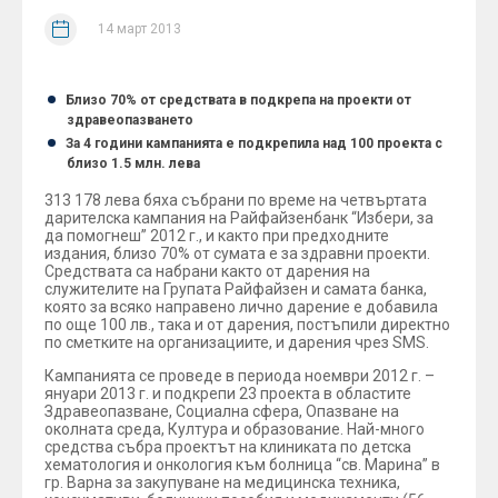
14 март 2013
Близо 70% от средствата в подкрепа на проекти от
здравеопазването
За 4 години кампанията е подкрепила над 100 проекта с
близо 1.5 млн. лева
313 178 лева бяха събрани по време на четвъртата
дарителска кампания на Райфайзенбанк “Избери, за
да помогнеш” 2012 г., и както при предходните
издания, близо 70% от сумата е за здравни проекти.
Средствата са набрани както от дарения на
служителите на Групата Райфайзен и самата банка,
която за всяко направено лично дарение е добавила
по още 100 лв., така и от дарения, постъпили директно
по сметките на организациите, и дарения чрез SMS.
Кампанията се проведе в периода ноември 2012 г. –
януари 2013 г. и подкрепи 23 проекта в областите
Здравеопазване, Социална сфера, Опазване на
околната среда, Култура и образование. Най-много
средства събра проектът на клиниката по детска
хематология и онкология към болница “св. Марина” в
гр. Варна за закупуване на медицинска техника,