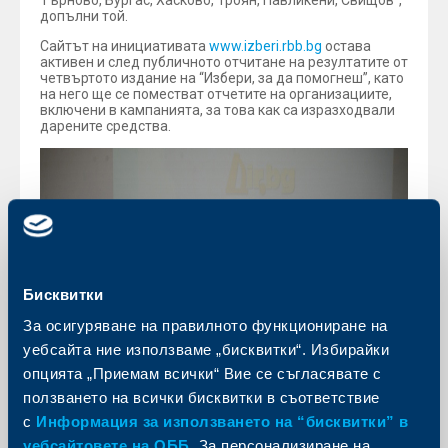
Търново, Бургас, Хасково, Троян, Павликени, Свищов”,
допълни той.
Сайтът на инициативата
www.izberi.rbb.bg
остава
активен и след публичното отчитане на резултатите от
четвъртото издание на “Избери, за да помогнеш”, като
на него ще се поместват отчетите на организациите,
включени в кампанията, за това как са изразходвали
дарените средства.
Бисквитки
За осигуряване на правилното функциониране на
уебсайта ние използваме „бисквитки“. Избирайки
опцията „Приемам всички“ Вие се съгласявате с
ползването на всички бисквитки в съответствие
с
Информация за използването на “бисквитки” в
уебсайтовете на ОББ
. За персонализиране на