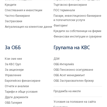
Кредити
Търговско финансиране
Спестявания и инвестиции
ПОС терминали
Частно банкиране
Пазари, инвестиционно банкиране
и попечителски услуги
Застраховки
Факторинг
Актуализация на клиентски данни
Кредити за собственици на фирми
Финансови институции и суверени
За ОББ
Групата на KBC
Кои сме ние
ДЗИ
За KBC Груп
ОББ Интерлийз
За акционери
ОББ Пенсионно осигуряване
Управление
ОББ Асет мениджмънт
Европейско финансиране
ОББ Застрахователен брокер
Отчети и анализи
Продажба на имоти
Тарифи и общи условия
Други документи
Условия за ползване на сайта
ОББ Галерия