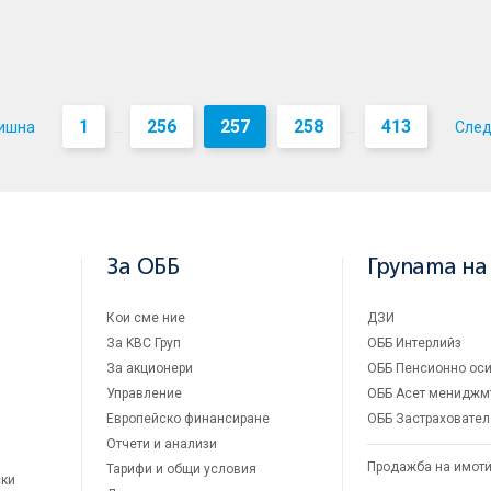
1
256
257
258
413
ишна
Сле
...
...
За ОББ
Групата на
Кои сме ние
ДЗИ
За KBC Груп
ОББ Интерлийз
За акционери
ОББ Пенсионно оси
Управление
ОББ Асет мениджм
Европейско финансиране
ОББ Застраховател
Отчети и анализи
Продажба на имот
Тарифи и общи условия
ски