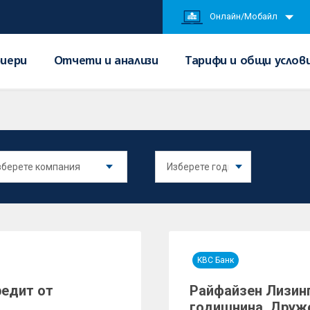
Онлайн/Мобайл
иери
Отчети и анализи
Тарифи и общи услов
KBC Банк
редит от
Райфайзен Лизинг
годишнина. Друже