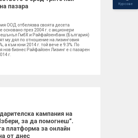
Курсове
на пазара
ия ООД отбелязва своята десета
 основано през 2004 г. с акционери
нешънъл ГмбХ и Райфайзенбанк (България)
ият му дял по отношение на лизинговия
, а към юни 2014 г. той вече е 9.3%. По
я нов бизнес Райфайзен Лизинг е с пазарен
014 г.
дарителска кампания на
збери, за да помогнеш”.
а платформа за онлайн
на от днес