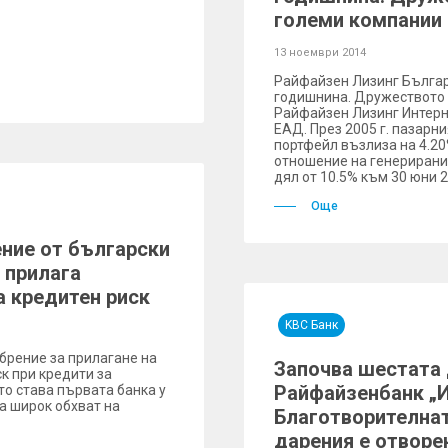
големи компании 
13 ноември 2014
Райфайзен Лизинг Българ
годишнина. Дружеството е
Райфайзен Лизинг Интер
ЕАД. През 2005 г. пазарн
портфейл възлиза на 4.20%
отношение на генерирани
дял от 10.5% към 30 юни 2
Още
ние от български
 прилага
а кредитен риск
KBC Банк
брение за прилагане на
Започва шестата 
к при кредити за
Райфайзенбанк „И
то става първата банка у
а широк обхват на
Благотворителнат
дарения е отворе