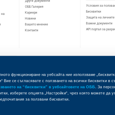
Други документи
Условия за ползва
ОББ Галерия
Бисквитки
Кариери
 на
Защита на личните
Новини
Важни документи
и
Вашето мнение
API портал за разр
Контакти
лното функциониране на уебсайта ние използваме „бисквитк
л
“ Вие се съгласявате с ползването на всички бисквитки в с
ването на “бисквитки” в уебсайтовете на ОББ
. За перс
итки, изберете опцията „Настройки“, чрез която можете да 
едпочитания за ползвани бисквитки.