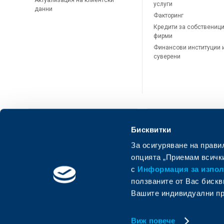
Актуализация на клиентски
услуги
данни
Факторинг
Кредити за собственици
фирми
Финансови институции 
суверени
Бисквитки
За осигуряване на прави
ОББ Онлайн
ОББ Мобай
опцията „Приемам всички
с
Информация за използ
ползваните от Вас бискв
Вашите индивидуални пр
Виж повече