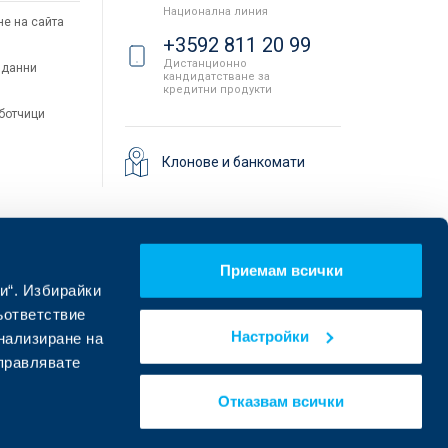
Национална линия
не на сайта
+3592 811 20 99
Дистанционно
 данни
кандидатстване за
кредитни продукти
аботчици
Клонове и банкомати
Приемам всички
и“. Избирайки
ъответствие
Настройки
онализиране на
управлявате
Намерете ни в социалните мрежи:
Отказвам всички
eDesign
Уебсайт от: