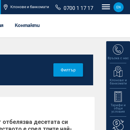
Клонове и банкомати
0700 1 17 17
EN
ия
Контакти
Връзка с нас
Филтър
Клонове и
банкомати
Тарифи и
общи
условия
 отбелязва десетата си
ството е сред трите най-