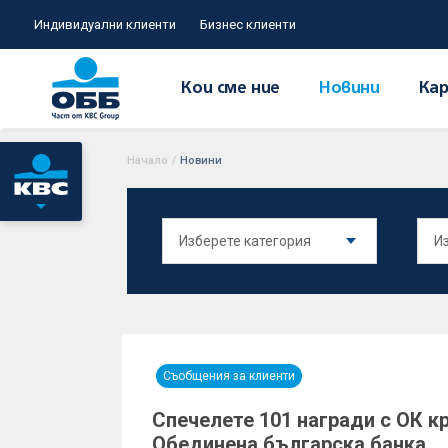
Индивидуални клиенти
Бизнес клиенти
Кои сме ние
Новини
Кар
Начало
/
Новини
Съобщения за клиенти
Спечелете 101 награди с ОК к
Обединена българска банка