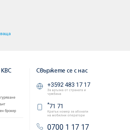
дваща
 KBC
Свържете се с нас
+3592 483 17 17
За връзка от страната и
чужбина
гуряване
*
ънт
71 71
ен брокер
Кратък номер за абонати
на мобилни оператори
и
0700 1 17 17