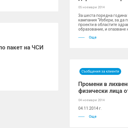
05 ноември 2014
За шеста поредна година
кампания “Избери, за да
проекти в областите здра
образование, и опазване 
Още
по пакет на ЧСИ
Съобщения за клиенти
Промени в лихвен
физически лица от
04 ноември 2014
04.11.2014 г.
Още