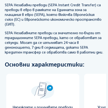
SEPA Незабавни преводи (SEPA Instant Credit Transfer) са
преводи в евро в рамките на Единната зона за
плащания в евро (SEPA), която включва Европейския
съюз (ЕС) и Европейското икономическо пространство
(ЕИП).
SEPA Незабавните преводи са значително по-бързи от
традиционните SEPA преводи, като се обработват за
секунди. Могат да се изпълняват 24 часа в
денонощието, 7 дни в седмицата, докато SEPA
кредитен трансфер се обработва само в работни дни.
Основни характеристики:
Нареждате и получавате преводи
Услуг