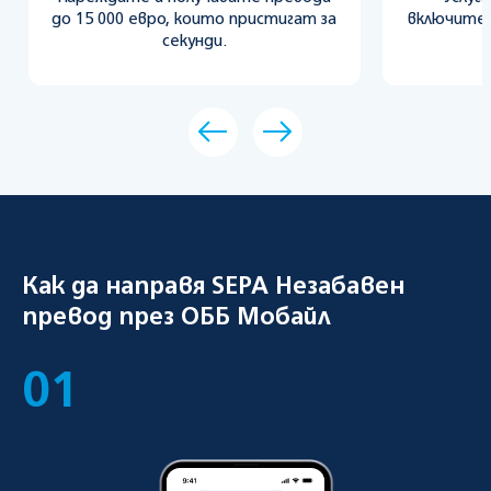
до 15 000 евро, които пристигат за
включител
секунди.
Как да направя SEPA Незабавен
превод през ОББ Мобайл
01