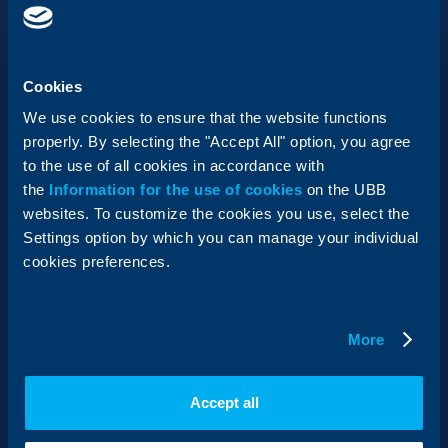
Как да направя SEPA Незабавен
превод през ОББ Онлайн
Cookies
We use cookies to ensure that the website functions
Влезте в ОББ Онлайн и изберете „Валутен превод“.
properly. By selecting the "Accept All" option, you agree
Ако преводът отговаря на условията, ще видите
to the use of all cookies in accordance with
активен бутон за SEPA Незабавен превод.
the
Information for the use of cookies
on the UBB
websites. To customize the cookies you use, select the
Към ОББ Онлайн
Settings option by which you can manage your individual
cookies preferences.
More
Accept all