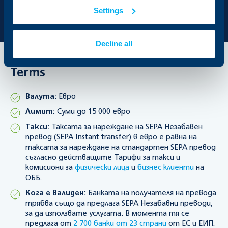
Settings
Decline all
Terms
Валута:
Евро
Лимит:
Суми до 15 000 евро
Такси:
Таксата за нареждане на SEPA Незабавен
превод (SEPA Instant transfer) в евро е равна на
таксата за нареждане на стандартен SEPA превод
съгласно действащите Тарифи за такси и
комисиони за
физически лица
и
бизнес клиенти
на
ОББ.
Кога е валиден:
Банката на получателя на превода
трябва също да предлага SEPA Незабавни преводи,
за да използвате услугата. В момента тя се
предлага от
2 700 банки от 23 страни
от ЕС и ЕИП.