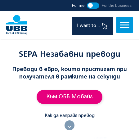
For me
For the business
I want to...
SEPA Незабавни преводи
Преводи в евро, които пристигат при
получателя в рамките на секунди
Към ОББ Мобайл
Как да направя превод