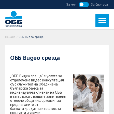
За мен
За бизнеса
Начало
/
ОББ Видео среща
ОББ Видео среща
„ОББ Видео среща“ е услуга за
отдалечена видео консултация
със служител на Обединена
българска банка за
индивидуални клиенти на ОББ
във връзка с вашите запитвания
относно обща информация за
предлаганите от
банката кредитни и платежни
продукти и услуги.