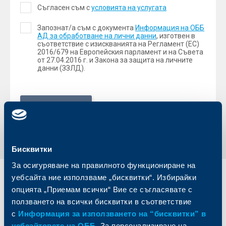
Съгласен съм с
условията на услугата
Запознат/а съм с документа
Информация на ОББ
АД за обработване на лични данни
, изготвен в
съответствие с изискванията на Регламент (ЕС)
2016/679 на Европейския парламент и на Съвета
от 27.04.2016 г. и Закона за защита на личните
данни (ЗЗЛД).
Видео среща
Бисквитки
За осигуряване на правилното функциониране на
уебсайта ние използваме „бисквитки“. Избирайки
Индивидуални
Бизнес
опцията „Приемам всички“ Вие се съгласявате с
клиенти
клиенти
ползването на всички бисквитки в съответствие
с
Информация за използването на “бисквитки” в
Карти
Кредитиране
уебсайтовете на ОББ
. За персонализиране на