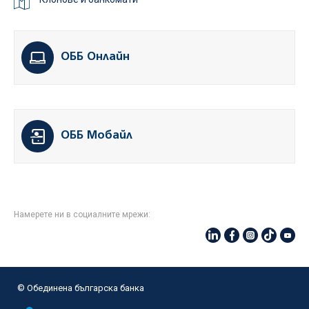
ОББ Онлайн
ОББ Мобайл
Намерете ни в социалните мрежи:
© Oбединена българска банка