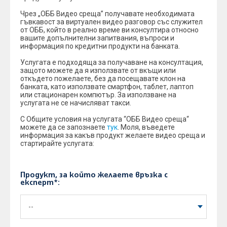
Чрез „ОББ Видео среща” получавате необходимата
гъвкавост за виртуален видео разговор със служител
от ОББ, който в реално време ви консултира относно
вашите допълнителни запитвания, въпроси и
информация по кредитни продукти на банката.
Услугата е подходяща за получаване на консултация,
защото можете да я използвате от вкъщи или
откъдето пожелаете, без да посещавате клон на
банката, като използвате смартфон, таблет, лаптоп
или стационарен компютър. За използване на
услугата не се начисляват такси.
С Общите условия на услугата “ОББ Видео среща“
можете да се запознаете
тук
. Моля, въведете
информация за какъв продукт желаете видео среща и
стартирайте услугата:
Продукт, за който желаете връзка с
експерт*: