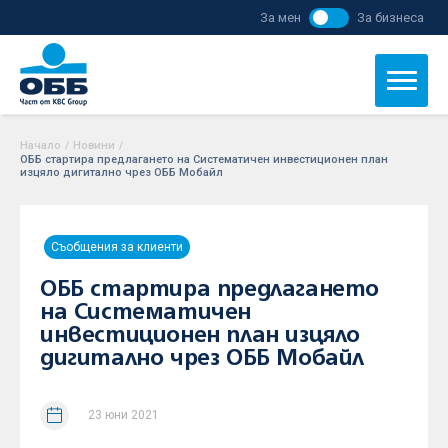
За мен
За бизнеса
Начало
/
Новини
/
ОББ стартира предлагането на Систематичен инвестиционен план
изцяло дигитално чрез ОББ Мобайл
Съобщения за клиенти
ОББ стартира предлагането
на Систематичен
инвестиционен план изцяло
дигитално чрез ОББ Мобайл
23 юни 2021