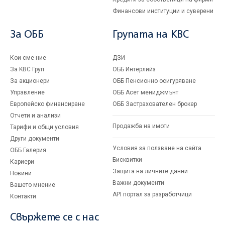
Финансови институции и суверени
За ОББ
Групата на KBC
Кои сме ние
ДЗИ
За KBC Груп
ОББ Интерлийз
За акционери
ОББ Пенсионно осигуряване
Управление
ОББ Асет мениджмънт
Европейско финансиране
ОББ Застрахователен брокер
Отчети и анализи
Продажба на имоти
Тарифи и общи условия
Други документи
Условия за ползване на сайта
ОББ Галерия
Бисквитки
Кариери
Защита на личните данни
Новини
Важни документи
Вашето мнение
API портал за разработчици
Контакти
Свържете се с нас