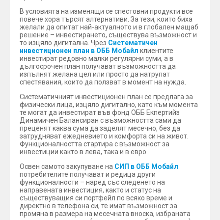
В условията на изменящи се спестовни продукти все
повече хора търсят алтернативи. За тези, които биха
желали да опитат най-актуалното и в глобален мащаб
решение – инвестирането, съществува възможност и
то изцяло дигитална. Чрез
Систематичен
инвестиционен план в ОББ Мобайл
клиентите
инвестират редовно малки регулярни суми, а в
дългосрочен план получават възможността да
изпълнят желана цел или просто да натрупат
спестявания, които да ползват в момент на нужда.
Систематичният инвестиционен план се предлага за
физически лица, изцяло дигитално, като към момента
те могат да инвестират във фонд ОББ Екпертийз
Динамичен Балансиран с възможността сами да
преценят каква сума да заделят месечно, без да
затрудняват ежедневието и комфорта си на живот.
Функционалността стартира с възможност за
инвестиции както в лева, така и в евро.
Освен самото закупуване на
СИП в ОББ Мобайл
потребителите получават и редица други
функционалности – наред със следенето на
направената инвестиция, както и статус на
съществуващия си портфейл по всяко време и
директно в телефона си, те имат възможност за
промяна в размера на месечната вноска, избраната