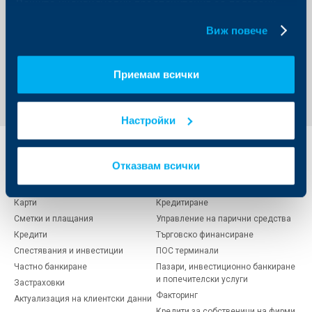
сключване на застраховка „Помощ при пътуване в
Вашите индивидуални предпочитания за ползвани
чужбина“, закупуване на всички видове винетки и
бисквитки.
други.
Виж повече
Обратно към всички новини
Приемам всички
Настройки
Индивидуални
Бизнес
Отказвам всички
клиенти
клиенти
Карти
Кредитиране
Сметки и плащания
Управление на парични средства
Кредити
Търговско финансиране
Спестявания и инвестиции
ПОС терминали
Частно банкиране
Пазари, инвестиционно банкиране
и попечителски услуги
Застраховки
Факторинг
Актуализация на клиентски данни
Кредити за собственици на фирми