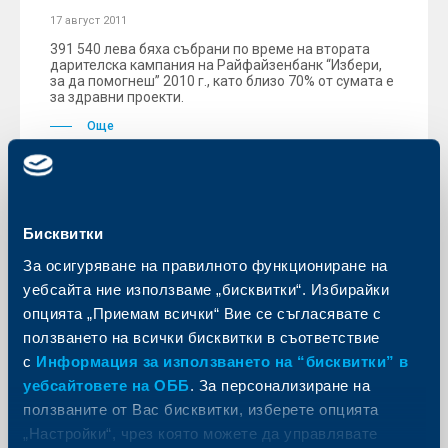
17 август 2011
391 540 лева бяха събрани по време на втората
дарителска кампания на Райфайзенбанк “Избери,
за да помогнеш” 2010 г., като близо 70% от сумата е
за здравни проекти.
Още
Бисквитки
KBC Банк
За осигуряване на правилното функциониране на
Райфайзенбанк:
уебсайта ние използваме „бисквитки“. Избирайки
Инфраструктурните проекти
опцията „Приемам всички“ Вие се съгласявате с
връщат строителството към
ползването на всички бисквитки в съответствие
растеж, възстановяването на
с
Информация за използването на “бисквитки” в
вътрешното търсене все още
уебсайтовете на ОББ
. За персонализиране на
предстои
ползваните от Вас бисквитки, изберете опцията
„Настройки“, чрез която можете да управлявате
17 август 2011