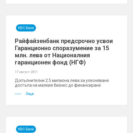
KBC Банк
Райфайзенбанк предсрочно усвои
Гаранционно споразумение за 15
млн. лева от Националния
гаранционен фонд (НГФ)
17 август 2011
Допълнителни 2.5 милиона лева за улесняване
достъпа на малкия бизнес до финансиране
Още
KBC Банк