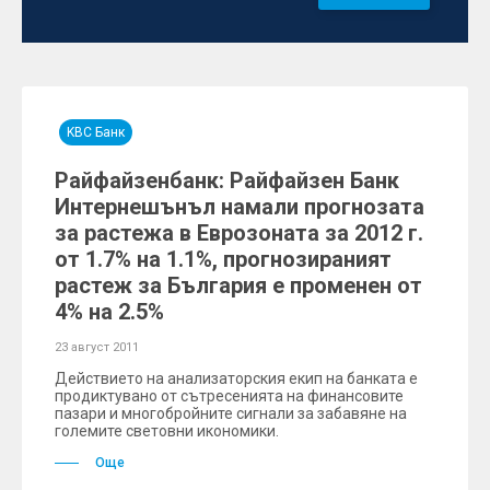
KBC Банк
Райфайзенбанк: Райфайзен Банк
Интернешънъл намали прогнозата
за растежа в Еврозоната за 2012 г.
от 1.7% на 1.1%, прогнозираният
растеж за България е променен от
4% на 2.5%
23 август 2011
Действието на анализаторския екип на банката е
продиктувано от сътресенията на финансовите
пазари и многобройните сигнали за забавяне на
големите световни икономики.
Още