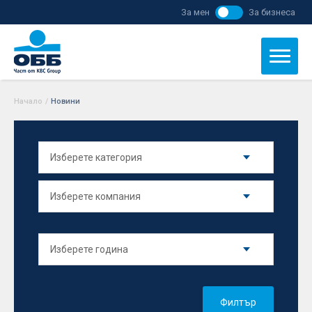
За мен
За бизнеса
Начало
/
Новини
Филтър