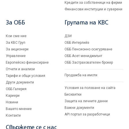
Кредити за собственици на фирми
Финансови институции и суверени
За ОББ
Групата на KBC
Кои сме ние
ДЗИ
За KBC Груп
ОББ Интерлийз
За акционери
ОББ Пенсионно осигуряване
Управление
ОББ Асет мениджмънт
Европейско финансиране
ОББ Застрахователен брокер
Отчети и анализи
Продажба на имоти
Тарифи и общи условия
Други документи
Условия за ползване на сайта
ОББ Галерия
Бисквитки
Кариери
Защита на личните данни
Новини
Важни документи
Вашето мнение
API портал за разработчици
Контакти
Свържете се с нас