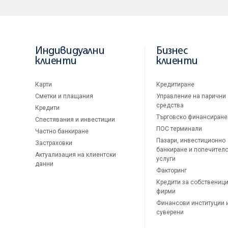
Индивидуални
Бизнес
клиенти
клиенти
Карти
Кредитиране
Сметки и плащания
Управление на парични
средства
Кредити
Търговско финансиране
Спестявания и инвестиции
ПОС терминали
Частно банкиране
Пазари, инвестиционно
Застраховки
банкиране и попечител
Актуализация на клиентски
услуги
данни
Факторинг
Кредити за собственици
фирми
Финансови институции 
суверени