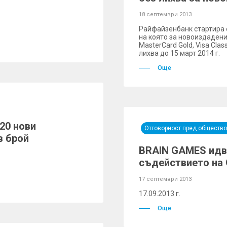
18 септември 2013
Райфайзенбанк стартира 
на която за новоиздадени
MasterCard Gold, Visa Cla
лихва до 15 март 2014 г.
Още
20 нови
Отговорност пред общество
в брой
BRAIN GAMES идв
съдействието на 
17 септември 2013
17.09.2013 г.
Още