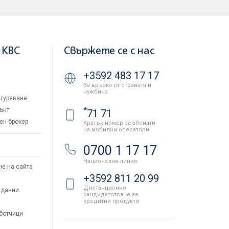
 KBC
Свържете се с нас
+3592 483 17 17
За връзка от страната и
чужбина
гуряване
*
ънт
71 71
ен брокер
Кратък номер за абонати
на мобилни оператори
и
0700 1 17 17
Национална линия
не на сайта
+3592 811 20 99
Дистанционно
 данни
кандидатстване за
кредитни продукти
аботчици