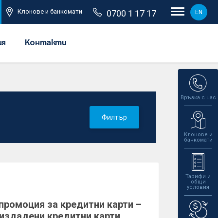
Клонове и банкомати
0700 1 17 17
EN
ия
Контакти
Връзка с нас
Филтър
Клонове и
банкомати
Тарифи и
общи
условия
промоция за кредитни карти –
оиздадени кредитни карти