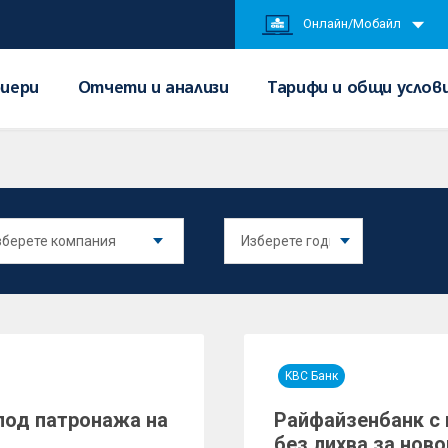
Онлайн/Мобайл
иери
Отчети и анализи
Тарифи и общи услов
KBC Банк
под патронажа на
Райфайзенбанк с 
без лихва за нов