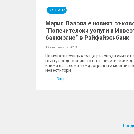
KBC Банк
Мария Лазова e новият ръков
“Попечителски услуги и Инве
банкиране” в Райфайзенбанк
12 септември 2013
На новата позиция тя ще ръководи екип от 
върху предоставянето на попечителски и де
книжа на големи чуждестранни и местни и
инвеститори
Още
Пред