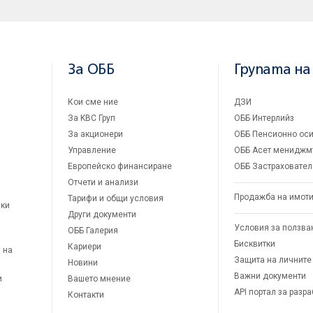
За ОББ
Групата на
Кои сме ние
ДЗИ
За KBC Груп
ОББ Интерлийз
За акционери
ОББ Пенсионно оси
Управление
ОББ Асет мениджм
Европейско финансиране
ОББ Застраховател
Отчети и анализи
Продажба на имот
Тарифи и общи условия
ски
Други документи
Условия за ползва
ОББ Галерия
Бисквитки
Кариери
 на
Защита на личните
Новини
Важни документи
и
Вашето мнение
API портал за разр
Контакти