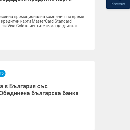
Курсове
есенна промоционална кампания, по време
 кредитни карти MasterCard Standard,
ssic и Visa Gold клиентите няма да дължат
то
а в България със
Обединена българска банка