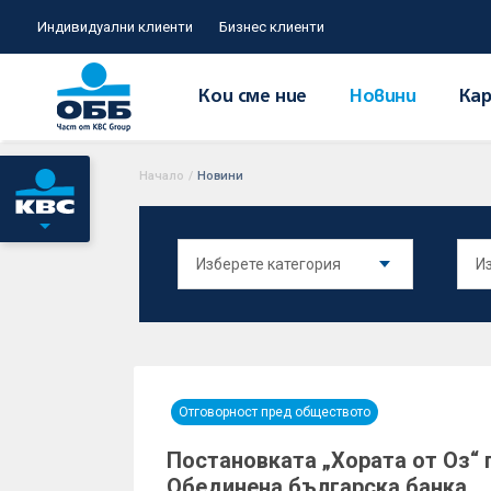
Индивидуални клиенти
Бизнес клиенти
Кои сме ние
Новини
Кар
Начало
/
Новини
Отговорност пред обществото
Постановката „Хората от Оз“ 
Обединена българска банка