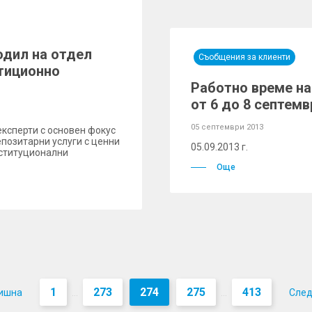
одил на отдел
Съобщения за клиенти
стиционно
Работно време на
от 6 до 8 септемв
05 септември 2013
експерти с основен фокус
позитарни услуги с ценни
05.09.2013 г.
нституционални
Още
1
273
274
275
413
ишна
Сле
...
...