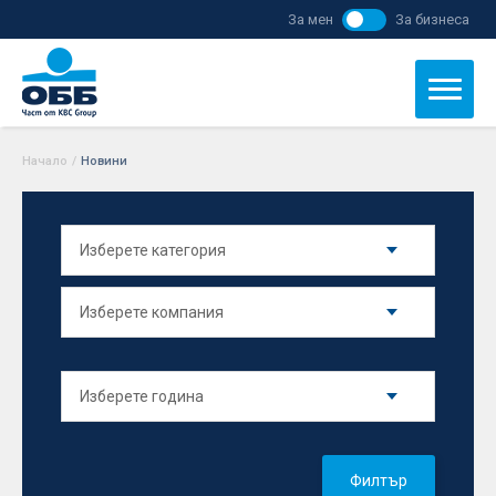
За мен
За бизнеса
Начало
/
Новини
Филтър