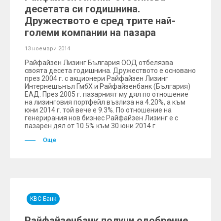
десетата си годишнина.
Дружеството е сред трите най-
големи компании на пазара
13 ноември 2014
Райфайзен Лизинг България ООД отбелязва
своята десета годишнина. Дружеството е основано
през 2004 г. с акционери Райфайзен Лизинг
Интернешънъл ГмбХ и Райфайзенбанк (България)
ЕАД. През 2005 г. пазарният му дял по отношение
на лизинговия портфейл възлиза на 4.20%, а към
юни 2014 г. той вече е 9.3%. По отношение на
генерирания нов бизнес Райфайзен Лизинг е с
пазарен дял от 10.5% към 30 юни 2014 г.
Още
KBC Банк
Райфайзенбанк получи одобрение