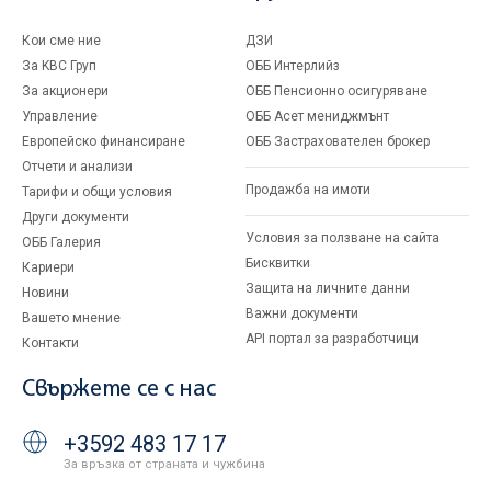
Кои сме ние
ДЗИ
За KBC Груп
ОББ Интерлийз
За акционери
ОББ Пенсионно осигуряване
Управление
ОББ Асет мениджмънт
Европейско финансиране
ОББ Застрахователен брокер
Отчети и анализи
Продажба на имоти
Тарифи и общи условия
Други документи
Условия за ползване на сайта
ОББ Галерия
Бисквитки
Кариери
Защита на личните данни
Новини
Важни документи
Вашето мнение
API портал за разработчици
Контакти
Свържете се с нас
+3592 483 17 17
За връзка от страната и чужбина