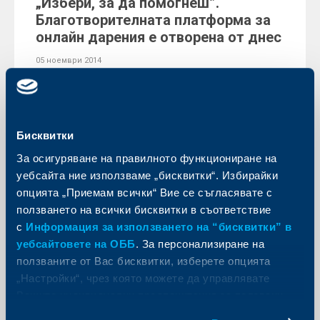
„Избери, за да помогнеш”.
Благотворителната платформа за
онлайн дарения е отворена от днес
05 ноември 2014
За шеста поредна година Райфайзенбанк стартира
дарителската кампания “Избери, за да помогнеш” с
нови 25 общественозначими проекти в областите
здравеопазване, социална сфера, култура и
образование, и опазване на околната среда.
Бисквитки
Още
За осигуряване на правилното функциониране на
уебсайта ние използваме „бисквитки“. Избирайки
опцията „Приемам всички“ Вие се съгласявате с
ползването на всички бисквитки в съответствие
с
Информация за използването на “бисквитки” в
Съобщения за клиенти
уебсайтовете на ОББ
. За персонализиране на
ползваните от Вас бисквитки, изберете опцията
Промяна в лихвените условия по
„Настройки“, чрез която можете да управлявате
пакет на ЧСИ от 5 януари 2015 г.
Вашите индивидуални предпочитания за ползвани
04 ноември 2014
бисквитки.