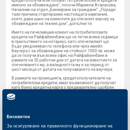
кредитополучатели ползват потребителските кредити
именно за обзавеждане“, посочи Мариела Атанасова,
Началник на отдел „Банкиране за граждани“. „Поради
тази причина стартирахме настоящата кампания,
която дава шанс на клиентите да спечелят ваучер за
обзавеждане на техния дом“, допълни тя.
Името на печелившия клиент на потребителските
кредити на Райфайзенбанк ще се тегли всяка седмица
в присъствието на нотариус, като спечелилият ще
бъде уведомяван по телефона или чрез имейл.
Ваучерът за обзавеждане на стойност 1000 лв. може
да се получи във всеки офис на Райфайзенбанк в
рамките на 30 работни дни от датата на известието за
спечелването му, а валидността му е за период от
шест месеца от датата на получаването на ваучера.
В рамките на промоцията, кредитополучателите на
потребителски кредити, имат възможност да получат
като бонус кредитна карта с предварително одобрен
лимит и без такса обслужване за първата година.
Клиентите могат да се запознаят с пълните правила
на томболата на
www.rbb.bg
или във
всеки офис на
банката
.
Бисквитки
За осигуряване на правилното функциониране на
Обратно към всички новини