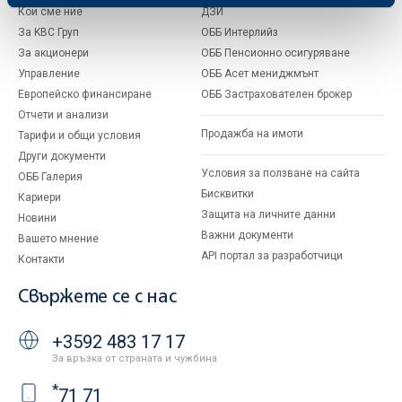
Кои сме ние
ДЗИ
За KBC Груп
ОББ Интерлийз
За акционери
ОББ Пенсионно осигуряване
Управление
ОББ Асет мениджмънт
Европейско финансиране
ОББ Застрахователен брокер
Отчети и анализи
Продажба на имоти
Тарифи и общи условия
Други документи
Условия за ползване на сайта
ОББ Галерия
Бисквитки
Кариери
Защита на личните данни
Новини
Важни документи
Вашето мнение
API портал за разработчици
Контакти
Свържете се с нас
+3592 483 17 17
За връзка от страната и чужбина
*
71 71