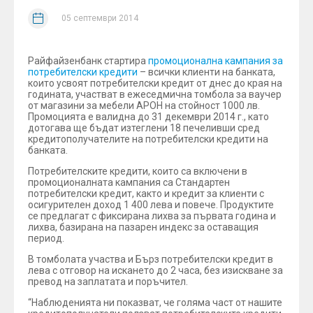
05 септември 2014
Райфайзенбанк стартира
промоционална кампания за
потребителски кредити
– всички клиенти на банката,
които усвоят потребителски кредит от днес до края на
годината, участват в ежеседмична томбола за ваучер
от магазини за мебели АРОН на стойност 1000 лв.
Промоцията е валидна до 31 декември 2014 г., като
дотогава ще бъдат изтеглени 18 печеливши сред
кредитополучателите на потребителски кредити на
банката.
Потребителските кредити, които са включени в
промоционалнaта кампания са Стандартен
потребителски кредит, както и кредит за клиенти с
осигурителен доход 1 400 лева и повече. Продуктите
се предлагат с фиксирана лихва за първата година и
лихва, базирана на пазарен индекс за оставащия
период.
В томболата участва и Бърз потребителски кредит в
лева с отговор на искането до 2 часа, без изискване за
превод на заплатата и поръчител.
“Наблюденията ни показват, че голяма част от нашите