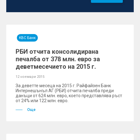
KBC Банк
РБИ отчита консолидирана
печалба от 378 млн. евро за
деветмесечието на 2015 г.
12 ноември 2015
За деветте месеца на 2015 г. Райфайзен Банк
Интернешънъл АГ (РБИ) отчита печалба преди
данъци от 624 млн. евро, което представлява ръст
от 24% или 122 млн. евро.
Още