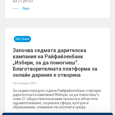
03.11.2015 г.
Още
KBC Банк
Започва седмата дарителска
кампания на Райфайзенбанк
„Избери, за да помогнеш”.
Благотворителната платформа за
онлайн дарения е отворена
02 ноември 2015
За седма поредна година Райфайзенбанк стартира
дарителската кампания“Избери, за да помогнеш”с
нови 21 общественозначими проектa в областите
здравеопазване, социална сфера, култура и
образование, опазване на околната среда.
Още