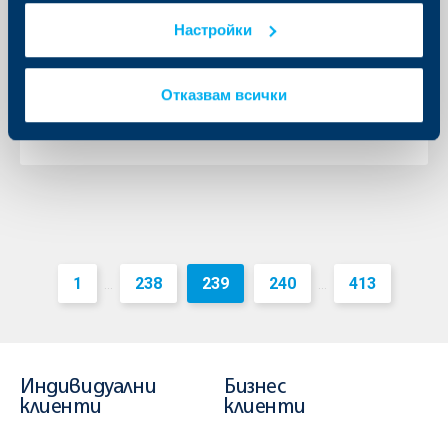
вече и онлайн в е-банкирането на
Настройки
ОББ
19 октомври 2015
Отказвам всички
19.10.2015 г.
Още
1
238
239
240
413
...
...
Индивидуални
Бизнес
клиенти
клиенти