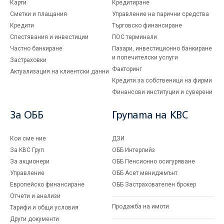
Карти
Кредитиране
Сметки и плащания
Управление на парични средства
Кредити
Търговско финансиране
Спестявания и инвестиции
ПОС терминали
Частно банкиране
Пазари, инвестиционно банкиране
и попечителски услуги
Застраховки
Факторинг
Актуализация на клиентски данни
Кредити за собственици на фирми
Финансови институции и суверени
За ОББ
Групата на KBC
Кои сме ние
ДЗИ
За KBC Груп
ОББ Интерлийз
За акционери
ОББ Пенсионно осигуряване
Управление
ОББ Асет мениджмънт
Европейско финансиране
ОББ Застрахователен брокер
Отчети и анализи
Продажба на имоти
Тарифи и общи условия
Други документи