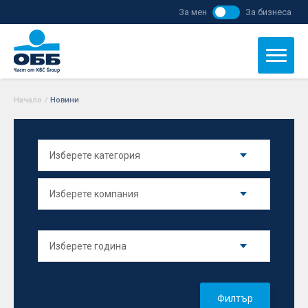
За мен
За бизнеса
Начало
/
Новини
Филтър