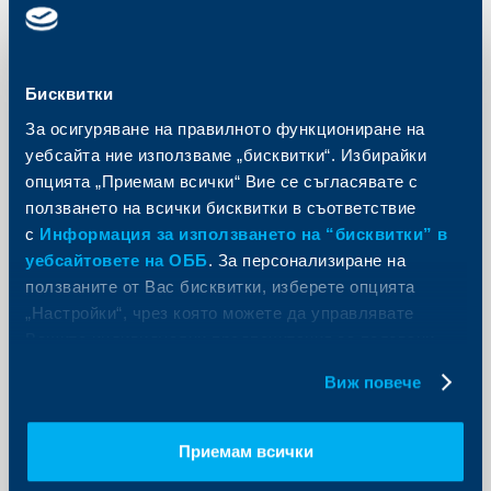
Бисквитки
За осигуряване на правилното функциониране на
Съобщения за клиенти
уебсайта ние използваме „бисквитки“. Избирайки
Изтеглени са новите победители в
опцията „Приемам всички“ Вие се съгласявате с
съвместната игра на ОББ и Visa
ползването на всички бисквитки в съответствие
с
Информация за използването на “бисквитки” в
26 октомври 2015
уебсайтовете на ОББ
. За персонализиране на
26.10.2015 г.
ползваните от Вас бисквитки, изберете опцията
Още
„Настройки“, чрез която можете да управлявате
Вашите индивидуални предпочитания за ползвани
бисквитки.
Виж повече
Съобщения за клиенти
Приемам всички
Откриването на срочен депозит –