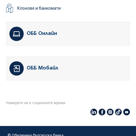
Клонове и банкомати
ОББ Онлайн
ОББ Мобайл
Намерете ни в социалните мрежи:
© Oбединена българска банка