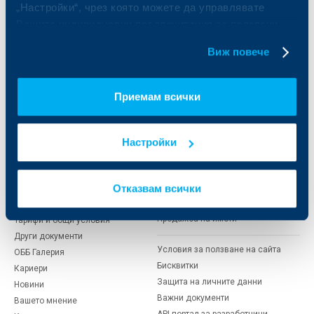
„Настройки“, чрез която можете да управлявате
и попечителски услуги
Застраховки
Вашите индивидуални предпочитания за ползвани
Факторинг
Актуализация на клиентски данни
бисквитки.
Кредити за собственици на фирми
Виж повече
Финансови институции и суверени
За ОББ
Групата на KBC
Приемам всички
Кои сме ние
ДЗИ
За KBC Груп
ОББ Интерлийз
Настройки
За акционери
ОББ Пенсионно осигуряване
Управление
ОББ Асет мениджмънт
Отказвам всички
Европейско финансиране
ОББ Застрахователен брокер
Отчети и анализи
Продажба на имоти
Тарифи и общи условия
Други документи
Условия за ползване на сайта
ОББ Галерия
Бисквитки
Кариери
Защита на личните данни
Новини
Важни документи
Вашето мнение