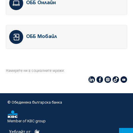
ОББ Онлайн
ОББ Мобайл
Намерете ни в социалните мрежи:
© Oбединена българска банка
Member of KBC group
eDesign
Уебсайт от: