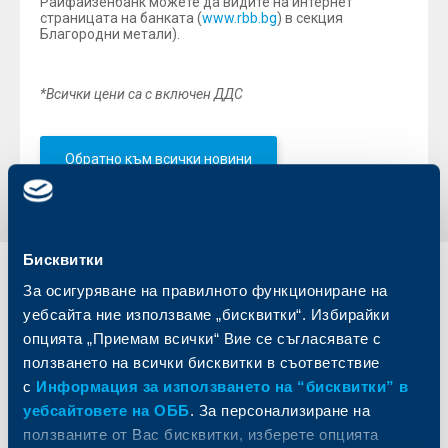
Райфайзенбанк можете да видите на интернет
страницата на банката (
www.rbb.bg
) в секция
Благородни метали).
*Всички цени са с включен ДДС
Обратно към всички новини
Бисквитки
Индивидуални
Бизнес
За осигуряване на правилното функциониране на
клиенти
клиенти
уебсайта ние използваме „бисквитки“. Избирайки
опцията „Приемам всички“ Вие се съгласявате с
Карти
Кредитиране
ползването на всички бисквитки в съответствие
Сметки и плащания
Управление на парични средства
с
Информация за използването на “бисквитки” в
Кредити
Търговско финансиране
уебсайтовете на ОББ
. За персонализиране на
Спестявания и инвестиции
ПОС терминали
ползваните от Вас бисквитки, изберете опцията
Частно банкиране
Пазари, инвестиционно банкиране