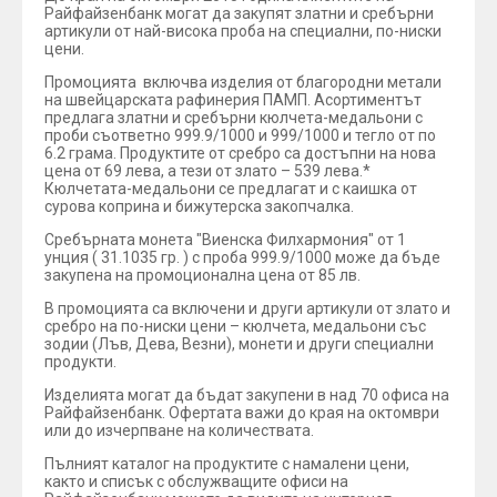
Райфайзенбанк могат да закупят златни и сребърни
артикули от най-висока проба на специални, по-ниски
цени.
Промоцията включва изделия от благородни метали
на швейцарската рафинерия ПАМП. Асортиментът
предлага златни и сребърни кюлчета-медальони с
проби съответно 999.9/1000 и 999/1000 и тегло от по
6.2 грама. Продуктите от сребро са достъпни на нова
цена от 69 лева, а тези от злато – 539 лева.*
Кюлчетата-медальони се предлагат и с каишка от
сурова коприна и бижутерска закопчалка.
Сребърната монета "Виенска Филхармония" от 1
унция ( 31.1035 гр. ) с проба 999.9/1000 може да бъде
закупена на промоционална цена от 85 лв.
В промоцията са включени и други артикули от злато и
сребро на по-ниски цени – кюлчета, медальони със
зодии (Лъв, Дева, Везни), монети и други специални
продукти.
Изделията могат да бъдат закупени в над 70 офиса на
Райфайзенбанк. Офертата важи до края на октомври
или до изчерпване на количествата.
Пълният каталог на продуктите с намалени цени,
както и списък с обслужващите офиси на