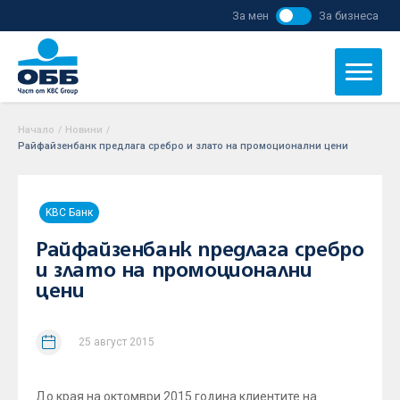
За мен
За бизнеса
Начало
/
Новини
/
Райфайзенбанк предлага сребро и злато на промоционални цени
KBC Банк
Райфайзенбанк предлага сребро
и злато на промоционални
цени
25 август 2015
До края на октомври 2015 година клиентите на