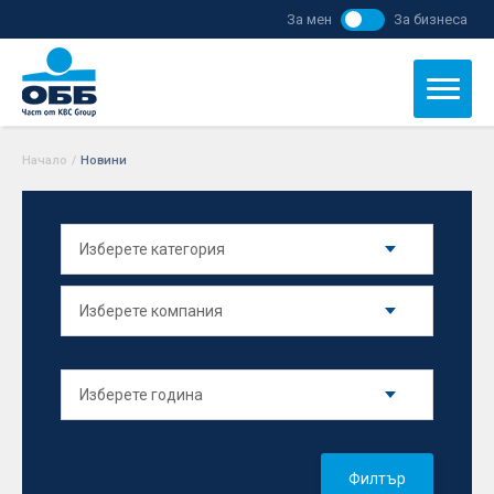
За мен
За бизнеса
Начало
/
Новини
Филтър