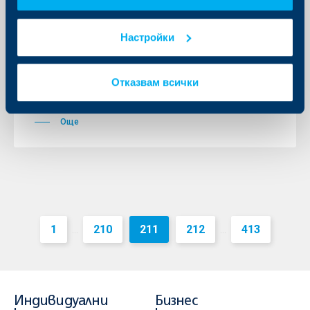
Средногодишната инфлация е
положителна за първи път от 3
години
Настройки
07 юни 2017
Райфайзенбанк (България) ЕАД публикува
Отказвам всички
редовния си месечен икономически обзор с
коментар на данните, налични към май.
Още
1
210
211
212
413
...
...
Индивидуални
Бизнес