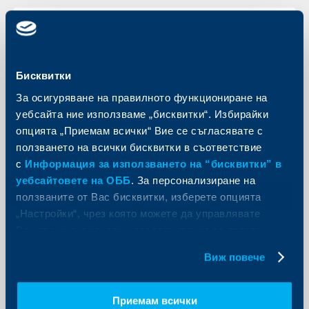
KBC Банк
Банковият сектор в ЦИЕ 2017:
Бисквитки
Конвергенция на банковия сектор
За осигуряване на правилното функциониране на
4.0
уебсайта ние използваме „бисквитки“. Избирайки
08 юни 2017
опцията „Приемам всички“ Вие се съгласявате с
Годишен анализ на Райфайзен Рисърч и Райфайзен
ползването на всички бисквитки в съответствие
Центробанк на банковия сектор в Централна и
с
Информация за използването на “бисквитки” в
Източна Европа
уебсайтовете на ОББ
. За персонализиране на
Още
ползваните от Вас бисквитки, изберете опцията
„Настройки“, чрез която можете да управлявате
Вашите индивидуални предпочитания за ползвани
бисквитки.
Виж повече
KBC Банк
Отново ръст на БВП с над 3%.
Приемам всички