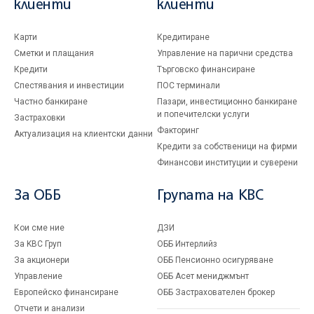
клиенти
клиенти
Карти
Кредитиране
Сметки и плащания
Управление на парични средства
Кредити
Търговско финансиране
Спестявания и инвестиции
ПОС терминали
Частно банкиране
Пазари, инвестиционно банкиране
и попечителски услуги
Застраховки
Факторинг
Актуализация на клиентски данни
Кредити за собственици на фирми
Финансови институции и суверени
За ОББ
Групата на KBC
Кои сме ние
ДЗИ
За KBC Груп
ОББ Интерлийз
За акционери
ОББ Пенсионно осигуряване
Управление
ОББ Асет мениджмънт
Европейско финансиране
ОББ Застрахователен брокер
Отчети и анализи