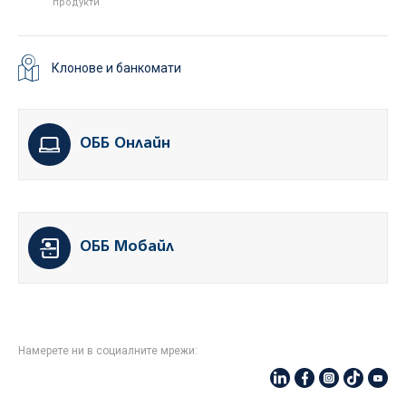
продукти
Клонове и банкомати
ОББ Онлайн
ОББ Мобайл
Намерете ни в социалните мрежи: