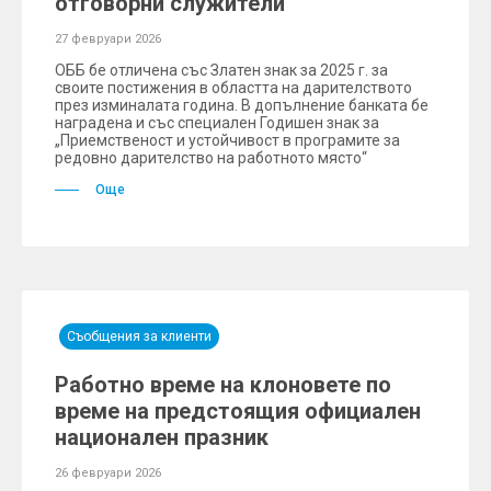
отговорни служители“
27 февруари 2026
ОББ бе отличена със Златен знак за 2025 г. за
своите постижения в областта на дарителството
през изминалата година. В допълнение банката бе
наградена и със специален Годишен знак за
„Приемственост и устойчивост в програмите за
редовно дарителство на работното място“
Още
Съобщения за клиенти
Работно време на клоновете по
време на предстоящия официален
национален празник
26 февруари 2026