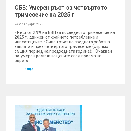
ОББ: Умерен ръст за четвъртото
тримесечие на 2025 г.
24 февруари 2026
• Ръст от 2.9% на БВП за последното тримесечие на
2025 г., движен от крайното потребление и
инвестициите; • Силен ръст на средната работна
заплата и през четвъртото тримесечие (спрямо
същия период на предходната година); • Очакван
по-умерен растеж на цените след приема на
еврото.
Още