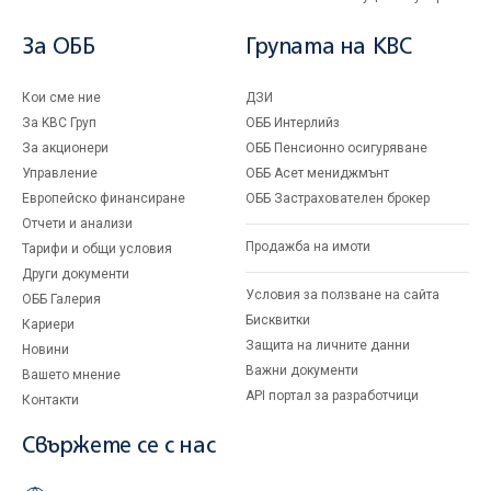
За ОББ
Групата на KBC
Кои сме ние
ДЗИ
За KBC Груп
ОББ Интерлийз
За акционери
ОББ Пенсионно осигуряване
Управление
ОББ Асет мениджмънт
Европейско финансиране
ОББ Застрахователен брокер
Отчети и анализи
Продажба на имоти
Тарифи и общи условия
Други документи
Условия за ползване на сайта
ОББ Галерия
Бисквитки
Кариери
Защита на личните данни
Новини
Важни документи
Вашето мнение
API портал за разработчици
Контакти
Свържете се с нас