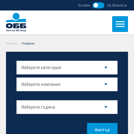
За мен
За бизнеса
Начало
/
Новини
Филтър