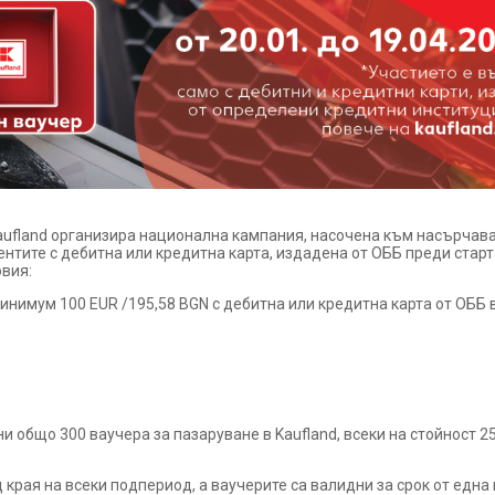
 Kaufland организира национална кампания, насочена към насърчав
ентите с дебитна или кредитна карта, издадена от ОББ преди старт
овия:
инимум 100 EUR /195,58 BGN с дебитна или кредитна карта от ОББ в
 общо 300 ваучера за пазаруване в Kaufland, всеки на стойност 25
края на всеки подпериод, а ваучерите са валидни за срок от една 