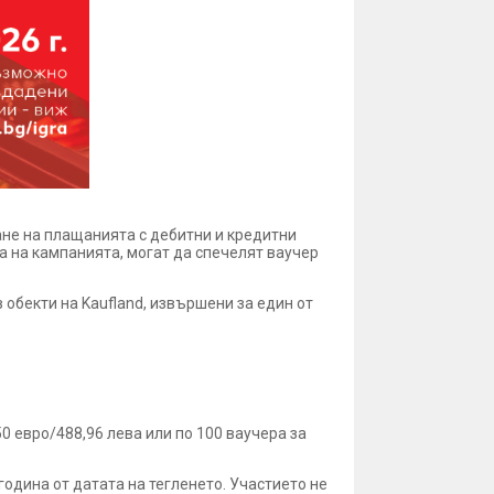
ане на плащанията с дебитни и кредитни
а на кампанията, могат да спечелят ваучер
 обекти на Kaufland, извършени за един от
0 евро/488,96 лева или по 100 ваучера за
година от датата на тегленето. Участието не