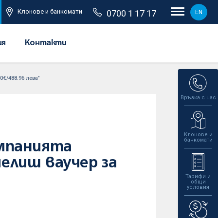
Клонове и банкомати
0700 1 17 17
EN
ия
Контакти
0€/488.96 лева"
Връзка с нас
Клонове и
банкомати
ампанията
челиш ваучер за
Тарифи и
общи
условия