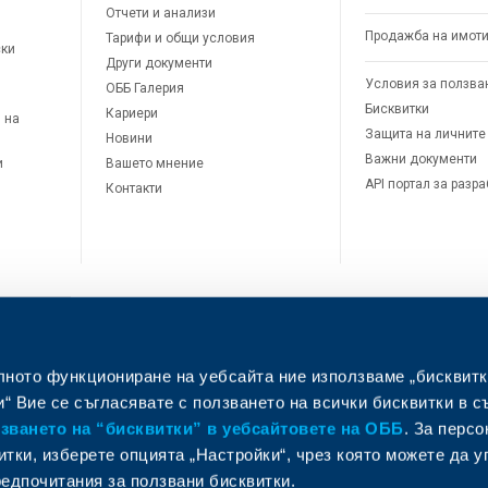
Отчети и анализи
Продажба на имот
Тарифи и общи условия
ски
Други документи
Условия за ползва
ОББ Галерия
Бисквитки
Кариери
 на
Защита на личните
Новини
Важни документи
и
Вашето мнение
API портал за разр
Контакти
лното функциониране на уебсайта ние използваме „бисквитк
л
“ Вие се съгласявате с ползването на всички бисквитки в с
ването на “бисквитки” в уебсайтовете на ОББ
. За перс
итки, изберете опцията „Настройки“, чрез която можете да 
едпочитания за ползвани бисквитки.