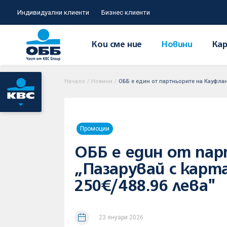
Индивидуални клиенти
Бизнес клиенти
Кои сме ние
Новини
Кар
Начало
/
Новини
/
ОББ е един от партньорите на Кауфлан
Промоции
ОББ е един от па
„Пазарувай с карт
250€/488.96 лева"
23 януари 2026