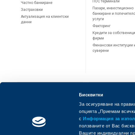
ПОС терминали
Частно банкиране
Пазари, инвестиционно
Застраховки
банкиране и попечител
Актуализация на клиентски
услуги
данни
Факторинг
Кредити за собственици
фирми
Финансови институции 
суверени
Бисквитки
За осигуряване на прави
ОББ Онлайн
ОББ Мобай
опцията „Приемам всички
с
Информация за използ
ползваните от Вас бискв
Вашите индивидуални пр