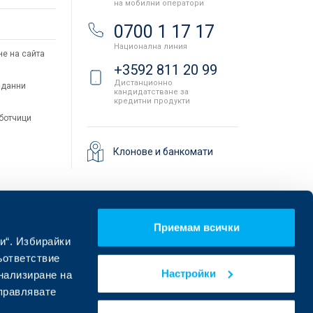
на мобилни оператори
и
0700 1 17 17
Национална линия
не на сайта
+3592 811 20 99
Дистанционно
 данни
кандидатстване за
кредитни продукти
аботчици
Клонове и банкомати
Приемам всички
и“. Избирайки
ъответствие
Настройки
онализиране на
управлявате
Намерете ни в социалните мрежи: