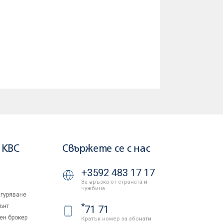
 KBC
Свържете се с нас
+3592 483 17 17
За връзка от страната и
чужбина
гуряване
*
ънт
71 71
ен брокер
Кратък номер за абонати