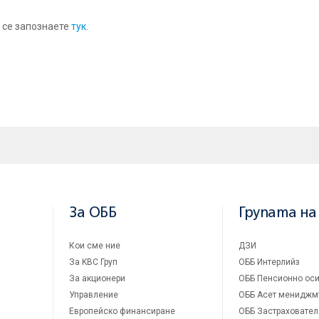
 се запознаете
тук
.
За ОББ
Групата на
Кои сме ние
ДЗИ
За KBC Груп
ОББ Интерлийз
За акционери
ОББ Пенсионно оси
Управление
ОББ Асет мениджм
Европейско финансиране
ОББ Застраховател