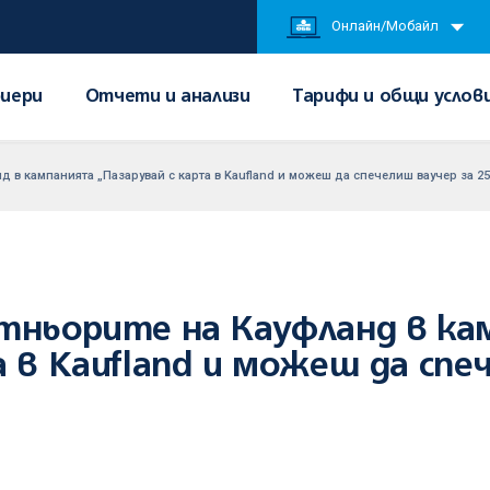
Онлайн/Мобайл
иери
Отчети и анализи
Тарифи и общи услов
д в кампанията „Пазарувай с карта в Kaufland и можеш да спечелиш ваучер за 25
ртньорите на Кауфланд в к
а в Kaufland и можеш да спе