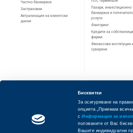
ПОС терминали
Частно банкиране
Пазари, инвестиционно
Застраховки
банкиране и попечител
Актуализация на клиентски
услуги
данни
Факторинг
Кредити за собственици
фирми
Финансови институции 
суверени
Бисквитки
За осигуряване на прави
ОББ Онлайн
ОББ Мобай
опцията „Приемам всички
с
Информация за използ
ползваните от Вас бискв
Вашите индивидуални пр