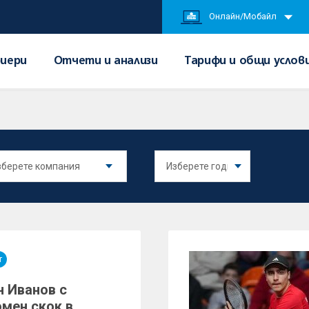
Онлайн/Мобайл
иери
Отчети и анализи
Тарифи и общи услов
т
н Иванов с
омен скок в