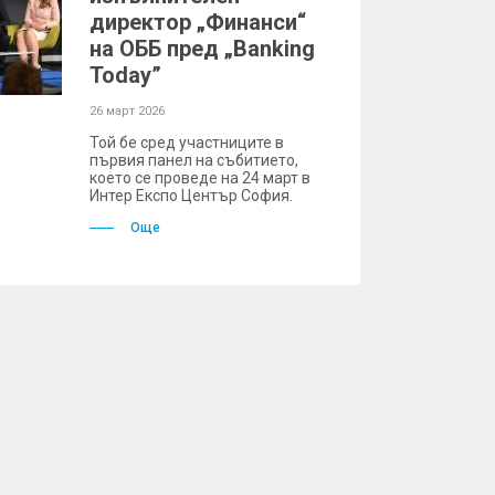
директор „Финанси“
на ОББ пред „Banking
Today”
26 март 2026
Той бе сред участниците в
първия панел на събитието,
което се проведе на 24 март в
Интер Експо Център София.
Още