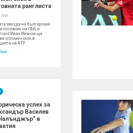
товната ранглиста
 2026
та звезда на българския
 и посланик на ОББ и
rcard Иван Иванов ще
ви огромен скок в
цията на ATP.
Още
т
орическа успех за
ксандър Василев
„Чалънджър“ в
ватия