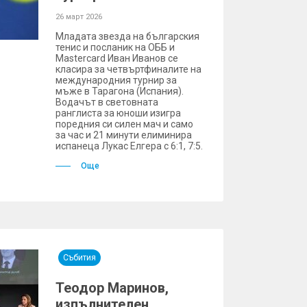
26 март 2026
Младата звезда на българския
тенис и посланик на ОББ и
Mastercard Иван Иванов се
класира за четвъртфиналите на
международния турнир за
мъже в Тарагона (Испания).
Водачът в световната
ранглиста за юноши изигра
поредния си силен мач и само
за час и 21 минути елиминира
испанеца Лукас Елгера с 6:1, 7:5.
Още
Събития
Теодор Маринов,
изпълнителен