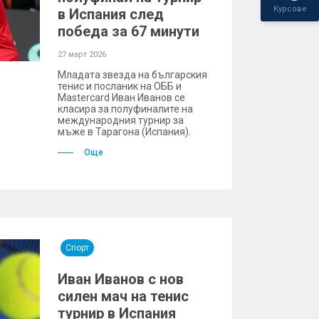
Курсове
в Испания след
победа за 67 минути
27 март 2026
Младата звезда на българския
тенис и посланик на ОББ и
Mastercard Иван Иванов се
класира за полуфиналите на
международния турнир за
мъже в Тарагона (Испания).
Още
Спорт
Иван Иванов с нов
силен мач на тенис
турнир в Испания