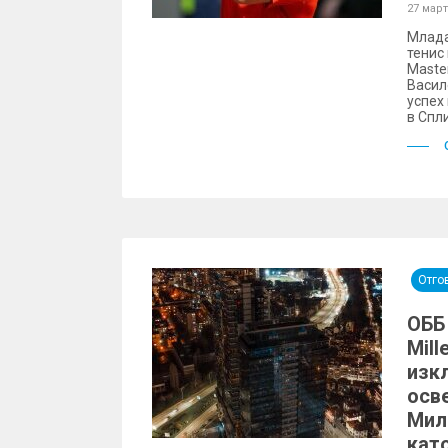
27 март
Млада
тенис
Maste
Васил
успех
в Спл
Отго
ОББ 
Mill
изк
осв
Мил
като