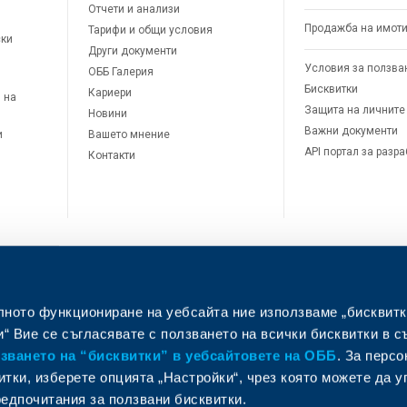
Отчети и анализи
Продажба на имот
Тарифи и общи условия
ски
Други документи
Условия за ползва
ОББ Галерия
Бисквитки
Кариери
 на
Защита на личните
Новини
Важни документи
и
Вашето мнение
API портал за разр
Контакти
лното функциониране на уебсайта ние използваме „бисквитк
л
“ Вие се съгласявате с ползването на всички бисквитки в с
ването на “бисквитки” в уебсайтовете на ОББ
. За перс
итки, изберете опцията „Настройки“, чрез която можете да 
едпочитания за ползвани бисквитки.