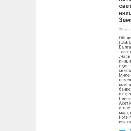
све
ини
Зем
26 март
Обеди
(ОББ),
Бълга
тазго
„Часъ
иници
един 
светл
Милен
помещ
компа
банко
в стр
Пенси
Асет 
стане 
март, 
Hotel 
изклю