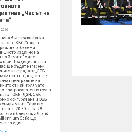
товната
циатива „Часът на
ята“
 2026
нена българска банка
 част от KBC Group в
рия, ще отбележи
дишното издание на
т на Земята“ с две
ативи. Традиционно, за
час, ще бъдат изгасени
ините на сградата „ОББ
иум център“, където се
ават централите на
ниите от най-голямата
во-застрахователна група
аната - ОББ, ДЗИ, ОББ
онно осигуряване и ОББ
Мениджмънт. Това ще
точно в 20:30 ч., на 28
когато и банката, и Grand
Millennium Sofia ще
чат за един
Още