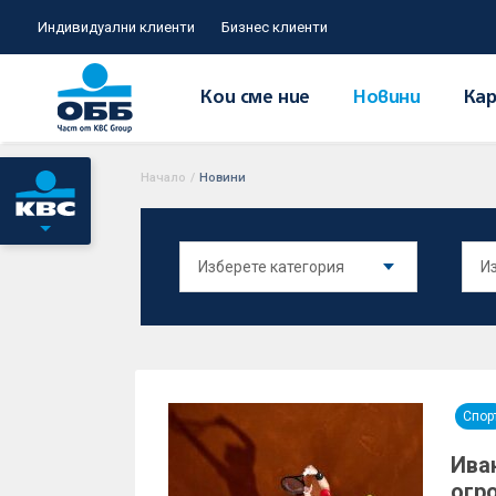
Индивидуални клиенти
Бизнес клиенти
Кои сме ние
Новини
Кар
Начало
/
Новини
Спор
Ива
огр