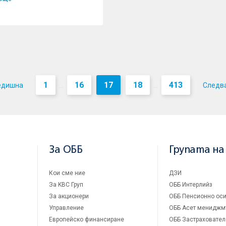
1
16
17
18
413
едишна
Следв
...
...
За ОББ
Групата на
Кои сме ние
ДЗИ
За KBC Груп
ОББ Интерлийз
За акционери
ОББ Пенсионно оси
Управление
ОББ Асет мениджм
Европейско финансиране
ОББ Застраховател