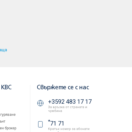
аща
 KBC
Свържете се с нас
+3592 483 17 17
За връзка от страната и
чужбина
гуряване
*
ънт
71 71
ен брокер
Кратък номер за абонати