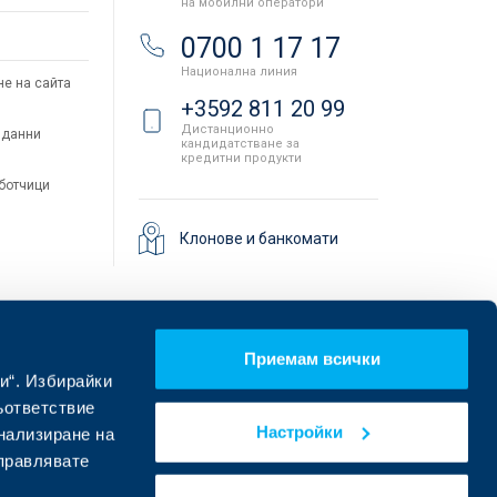
на мобилни оператори
и
0700 1 17 17
Национална линия
не на сайта
+3592 811 20 99
Дистанционно
 данни
кандидатстване за
кредитни продукти
аботчици
Клонове и банкомати
Приемам всички
и“. Избирайки
ъответствие
Настройки
онализиране на
управлявате
Намерете ни в социалните мрежи: