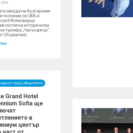
 2026
та звезда на българския
 и посланик на ОББ и
rcard Александър
ев постигна исторически
 на турнира „Чалънджър“
ит (Хърватия).
Още
ворност пред обществото
и Grand Hotel
ennium Sofia ще
лючат
етлението в
ениум център
 част от