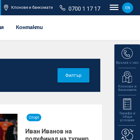
Клонове и банкомати
0700 1 17 17
EN
ия
Контакти
Връзка с нас
Филтър
Клонове и
банкомати
Тарифи и
общи
Спорт
условия
Иван Иванов на
полуфинал на турнир