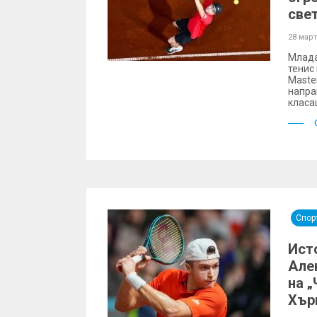
све
28 март
Млада
тенис
Maste
напра
класа
Спор
Ист
Але
на 
Хър