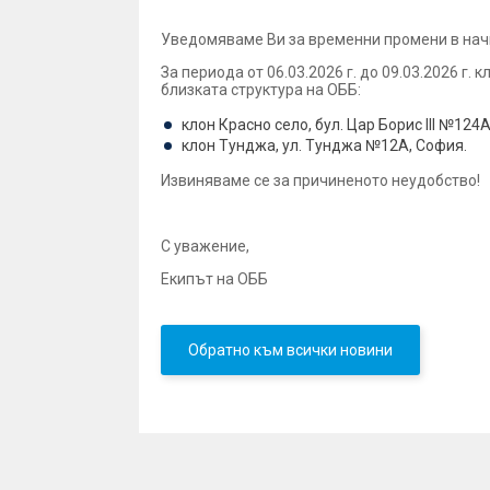
Уведомяваме Ви за временни промени в начин
За периода от 06.03.2026 г. до 09.03.2026 г
близката структура на ОББ:
клон Красно село, бул. Цар Борис ІІІ №124
клон Тунджа, ул. Тунджа №12А, София.
Извиняваме се за причиненото неудобство!
С уважение,
Екипът на ОББ
Обратно към всички новини