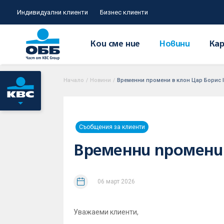
Индивидуални клиенти
Бизнес клиенти
Кои сме ние
Новини
Кар
Начало
/
Новини
/
Временни промени в клон Цар Борис II
Съобщения за клиенти
Временни промени в
06 март 2026
Уважаеми клиенти,