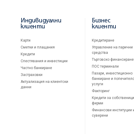
Индивидуални
Бизнес
клиенти
клиенти
Карти
Кредитиране
Сметки и плащания
Управление на парични
средства
Кредити
Търговско финансиране
Спестявания и инвестиции
ПОС терминали
Частно банкиране
Пазари, инвестиционно
Застраховки
банкиране и попечител
Актуализация на клиентски
услуги
данни
Факторинг
Кредити за собственици
фирми
Финансови институции 
суверени