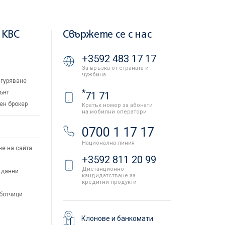
 KBC
Свържете се с нас
+3592 483 17 17
За връзка от страната и
чужбина
гуряване
*
ънт
71 71
ен брокер
Кратък номер за абонати
на мобилни оператори
и
0700 1 17 17
Национална линия
не на сайта
+3592 811 20 99
Дистанционно
 данни
кандидатстване за
кредитни продукти
аботчици
Клонове и банкомати