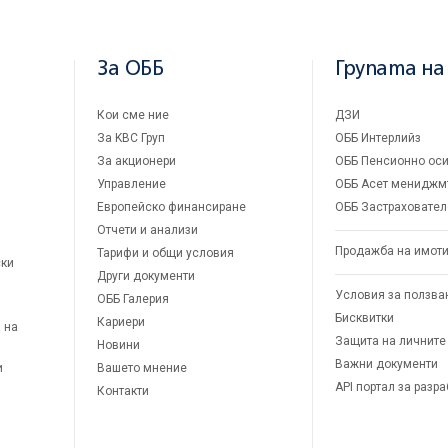
За ОББ
Групата на
Кои сме ние
ДЗИ
За KBC Груп
ОББ Интерлийз
За акционери
ОББ Пенсионно оси
Управление
ОББ Асет мениджм
Европейско финансиране
ОББ Застраховател
Отчети и анализи
Продажба на имот
Тарифи и общи условия
ски
Други документи
Условия за ползва
ОББ Галерия
Бисквитки
Кариери
 на
Защита на личните
Новини
Важни документи
и
Вашето мнение
API портал за разр
Контакти