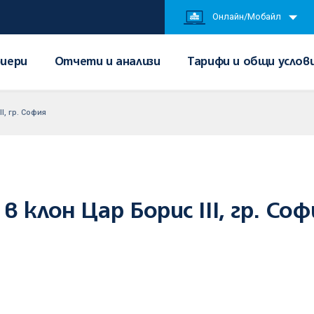
Онлайн/Мобайл
иери
Отчети и анализи
Тарифи и общи услов
I, гр. София
 клон Цар Борис III, гр. Соф