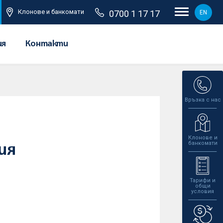
Клонове и банкомати
0700 1 17 17
EN
ия
Контакти
Връзка с нас
Клонове и
банкомати
ия
Тарифи и
общи
условия