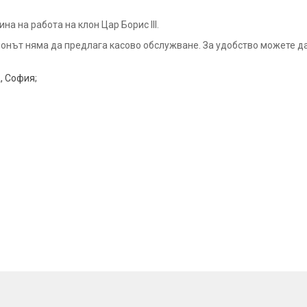
а на работа на клон Цар Борис III.
. клонът няма да предлага касово обслужване. За удобство можете д
А, София;