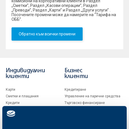
комисиони на корпоративни клиенти в Раздел
„Сметки”, Раздел „Касови операции”, Раздел
„Преводи”, Раздел „Карти” и Раздел „Други услуги” .
Посочените промени може да намерите на “Тарифа на
ОББ”.
Обратно към всички промени
Индивидуални
Бизнес
клиенти
клиенти
Карти
Кредитиране
Сметки и плащания
Управление на парични средства
Кредити
Търговско финансиране
Спестявания и инвестиции
ПОС терминали
Частно банкиране
Пазари, инвестиционно банкиране
и попечителски услуги
Застраховки
Факторинг