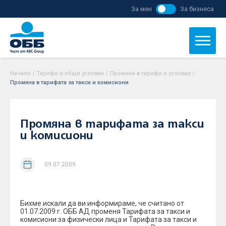
За мен
За бизнеса
Начало
/
Тарифи и общи условия
/
Промени в тарифи и условия
/
Промяна в тарифата за такси и комисиони
Промяна в тарифата за такси
и комисиони
09.07.2009
Бихме искали да ви информираме, че считано от
01.07.2009 г. ОББ АД променя Тарифата за такси и
комисиони за физически лица и Тарифата за такси и