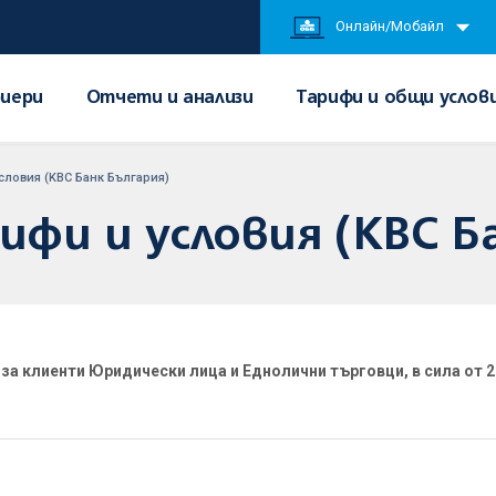
Онлайн/Мобайл
иери
Отчети и анализи
Тарифи и общи услов
словия (KBC Банк България)
фи и условия (KBC Б
за клиенти Юридически лица и Еднолични търговци, в сила от 2