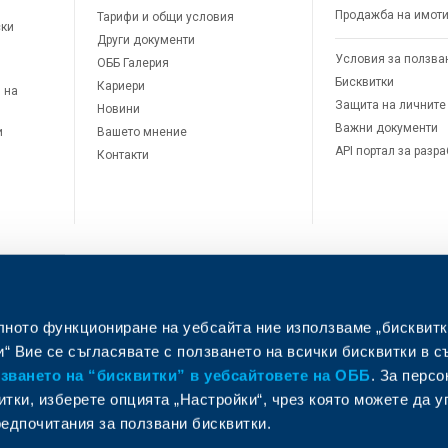
Продажба на имот
Тарифи и общи условия
ски
Други документи
Условия за ползва
ОББ Галерия
Бисквитки
Кариери
 на
Защита на личните
Новини
Важни документи
и
Вашето мнение
API портал за разр
Контакти
лното функциониране на уебсайта ние използваме „бисквитк
л
“ Вие се съгласявате с ползването на всички бисквитки в с
ването на “бисквитки” в уебсайтовете на ОББ
. За перс
итки, изберете опцията „Настройки“, чрез която можете да 
едпочитания за ползвани бисквитки.