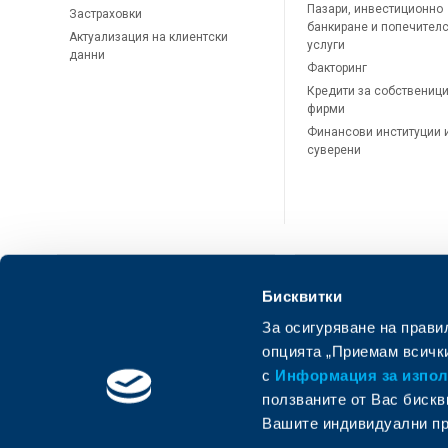
Пазари, инвестиционно
Застраховки
банкиране и попечител
Актуализация на клиентски
услуги
данни
Факторинг
Кредити за собственици
фирми
Финансови институции 
суверени
Бисквитки
За осигуряване на прави
ОББ Онлайн
ОББ Мобай
опцията „Приемам всички
с
Информация за използ
ползваните от Вас бискв
Вашите индивидуални пр