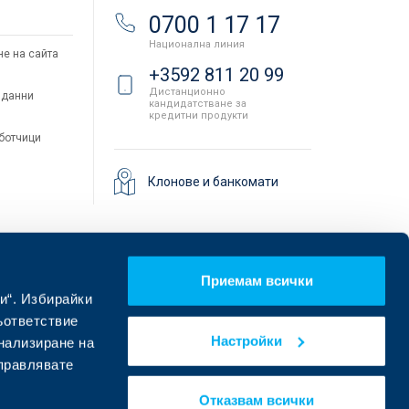
и
0700 1 17 17
Национална линия
не на сайта
+3592 811 20 99
Дистанционно
 данни
кандидатстване за
кредитни продукти
аботчици
Клонове и банкомати
Приемам всички
и“. Избирайки
ъответствие
Настройки
онализиране на
управлявате
Намерете ни в социалните мрежи:
Отказвам всички