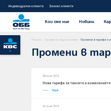
Индивидуални клиенти
Бизнес клиенти
Кои сме ние
Новини
Кар
Начало
/
Тарифи и общи условия
/
Промени в тарифи и у
Промени в тари
08 юни 2015
Нова тарифа за таксите и комисионите 
Още
02 юни 2015