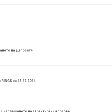
ането на Депозит+
 RINGS за 13.12.2014
 с изплащането на гарантирани влогове