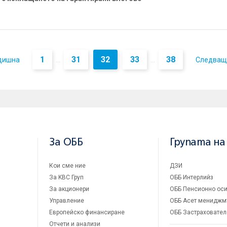
1
31
32
33
38
дишна
Следващ
...
...
За ОББ
Групата на
Кои сме ние
ДЗИ
За KBC Груп
ОББ Интерлийз
За акционери
ОББ Пенсионно оси
Управление
ОББ Асет мениджм
Европейско финансиране
ОББ Застраховател
Отчети и анализи