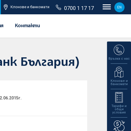
Клонове и банкомати
0700 1 17 17
EN
ия
Контакти
Връзка с нас
анк България)
Клонове и
банкомати
2.06.2015г.
Тарифи и
общи
условия