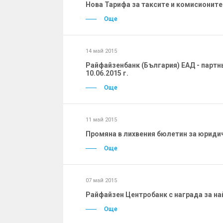
Нова Тарифа за таксите и комисионите 
Още
14 май 2015
Райфайзенбанк (България) ЕАД - партнь
10.06.2015 г.
Още
11 май 2015
Промяна в лихвения бюлетин за юридич
Още
07 май 2015
Райфайзен Центробанк с награда за най
Още