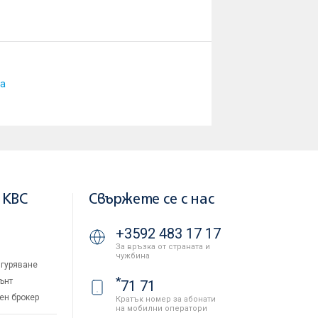
а
 KBC
Свържете се с нас
+3592 483 17 17
За връзка от страната и
чужбина
гуряване
*
ънт
71 71
ен брокер
Кратък номер за абонати
на мобилни оператори