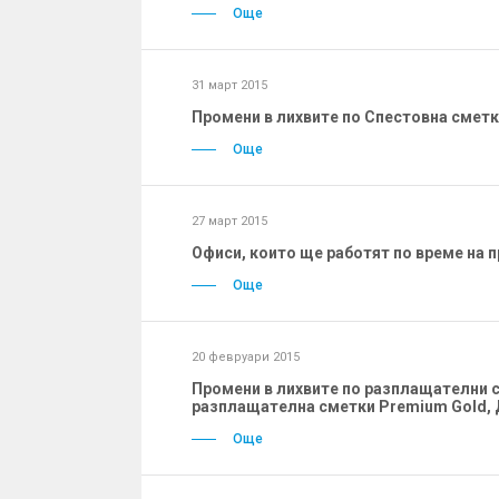
Още
31 март 2015
Промени в лихвите по Спестовна сметка
Още
27 март 2015
Офиси, които ще работят по време на п
Още
20 февруари 2015
Промени в лихвите по разплащателни см
разплащателна сметки Premium Gold, Д
Още