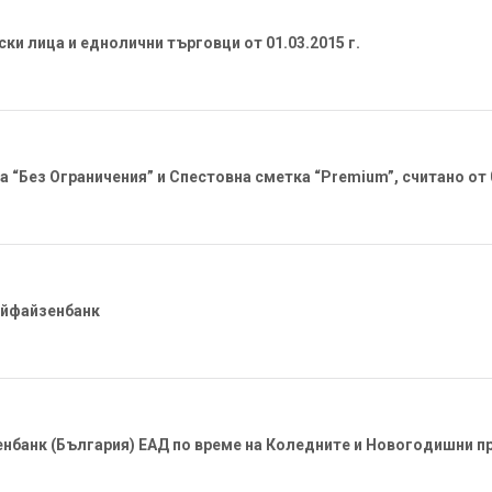
и лица и еднолични търговци от 01.03.2015 г.
 “Без Ограничения” и Спестовна сметка “Premium”, считано от 
айфайзенбанк
енбанк (България) ЕАД по време на Коледните и Новогодишни п