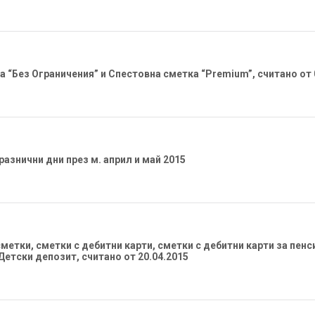
 “Без Ограничения” и Спестовна сметка “Premium”, считано от 
разнични дни през м. април и май 2015
етки, сметки с дебитни карти, сметки с дебитни карти за пенси
етски депозит, считано от 20.04.2015