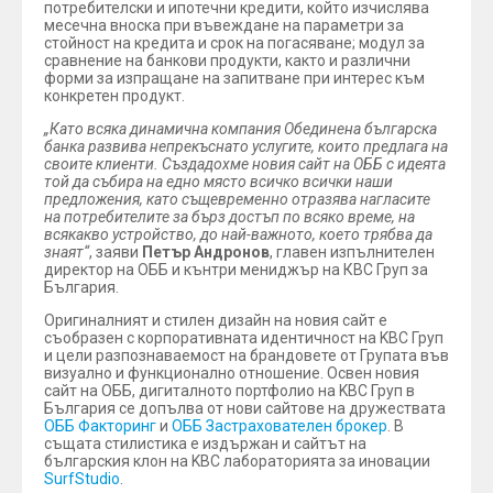
потребителски и ипотечни кредити, който изчислява
месечна вноска при въвеждане на параметри за
стойност на кредита и срок на погасяване; модул за
сравнение на банкови продукти, както и различни
форми за изпращане на запитване при интерес към
конкретен продукт.
„Като всяка динамична компания Обединена българска
банка развива непрекъснато услугите, които предлага на
своите клиенти. Създадохме новия сайт на ОББ с идеята
той да събира на едно място всичко всички наши
предложения, като същевременно отразява нагласите
на потребителите за бърз достъп по всяко време, на
всякакво устройство, до най-важното, което трябва да
знаят“
, заяви
Петър Андронов
, главен изпълнителен
директор на ОББ и кънтри мениджър на КВС Груп за
България.
Оригиналният и стилен дизайн на новия сайт е
съобразен с корпоративната идентичност на KBC Груп
и цели разпознаваемост на брандовете от Групата във
визуално и функционално отношение. Освен новия
сайт на ОББ, дигиталното портфолио на KBC Груп в
България се допълва от нови сайтове на дружествата
ОББ Факторинг
и
ОББ Застрахователен брокер
. В
същата стилистика е издържан и сайтът на
българския клон на KBC лабораторията за иновации
SurfStudio
.