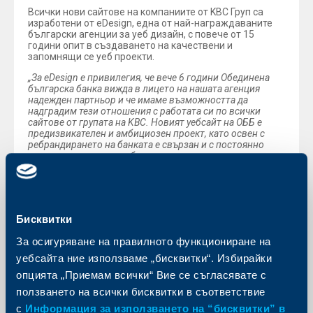
Всички нови сайтове на компаниите от KBC Груп са
изработени от eDesign, една от най-награждаваните
български агенции за уеб дизайн, с повече от 15
години опит в създаването на качествени и
запомнящи се уеб проекти.
„За eDesign е привилегия, че вече 6 години Обединена
българска банка вижда в лицето на нашата агенция
надежден партньор и че имаме възможността да
надградим тези отношения с работата си по всички
сайтове от групата на KBC. Новият уебсайт на ОББ е
предизвикателен и амбициозен проект, като освен с
ребрандирането на банката е свързан и с постоянно
променящите се потребителски нагласи и все по-
мащабното навлизане на дигитални услуги във
финансовия сектор. Вярвам, че създадохме
изключително качествен продукт, който отговаря на
високите изисквания на групата на KBC“
, разказа
Георги
Костов
, творчески директор и основател нa
Бисквитки
дигиталната агенция eDesign.
За осигуряване на правилното функциониране на
Новият сайт на ОББ е най-новото допълнение в
постоянно разширяващото се дигиталното портфолио
уебсайта ние използваме „бисквитки“. Избирайки
от услуги на ОББ. В началото на декември банката
опцията „Приемам всички“ Вие се съгласявате с
представи специално разработената интернет
платформа www.ubbforhome.bg, която цели да
ползването на всички бисквитки в съответствие
подпомогне търсещите жилище в планирането на
с
Информация за използването на “бисквитки” в
бюджета за закупуване на нов дом чрез ипотечен