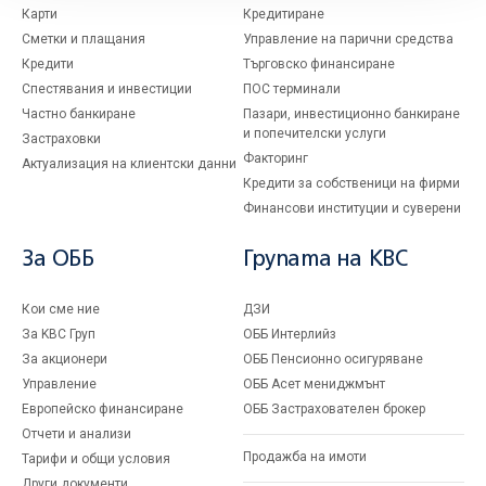
Карти
Кредитиране
Сметки и плащания
Управление на парични средства
Кредити
Търговско финансиране
Спестявания и инвестиции
ПОС терминали
Частно банкиране
Пазари, инвестиционно банкиране
и попечителски услуги
Застраховки
Факторинг
Актуализация на клиентски данни
Кредити за собственици на фирми
Финансови институции и суверени
За ОББ
Групата на KBC
Кои сме ние
ДЗИ
За KBC Груп
ОББ Интерлийз
За акционери
ОББ Пенсионно осигуряване
Управление
ОББ Асет мениджмънт
Европейско финансиране
ОББ Застрахователен брокер
Отчети и анализи
Продажба на имоти
Тарифи и общи условия
Други документи