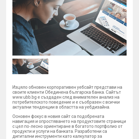
Изцяло обновен корпоративен уебсайт представи на
своите клиенти Обединена българска банка. Сайтът
www.ubb.bg е създаден след внимателен анализ на
потребителското поведение и е съобразен с всички
актуални тенденции в областта на уебдизайна.
Основен фокус в новия сайт са подобрената
навигация и опростяването на продуктовите страници
с цел по-лесно ориентиране в богатото портфолио от
продукти и услуги на банката. Разработени са
дигитални инструменти като калкулатор за