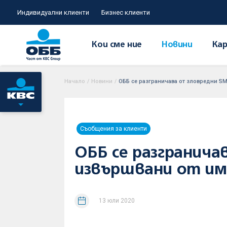
Индивидуални клиенти
Бизнес клиенти
Кои сме ние
Новини
Кар
Начало
/
Новини
/
ОББ се разграничава от зловредни S
Съобщения за клиенти
ОББ се разгранича
извършвани от им
13 юли 2020