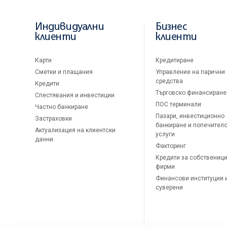
Индивидуални
Бизнес
клиенти
клиенти
Карти
Кредитиране
Сметки и плащания
Управление на парични
средства
Кредити
Търговско финансиране
Спестявания и инвестиции
ПОС терминали
Частно банкиране
Пазари, инвестиционно
Застраховки
банкиране и попечител
Актуализация на клиентски
услуги
данни
Факторинг
Кредити за собственици
фирми
Финансови институции 
суверени