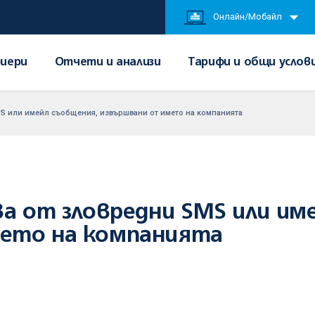
Онлайн/Мобайл
иери
Отчети и анализи
Тарифи и общи услов
MS или имейл съобщения, извършвани от името на компанията
ва от зловредни SMS или им
ето на компанията