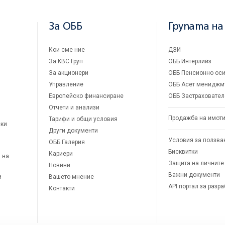
За ОББ
Групата на
Кои сме ние
ДЗИ
За KBC Груп
ОББ Интерлийз
За акционери
ОББ Пенсионно оси
Управление
ОББ Асет мениджм
Европейско финансиране
ОББ Застраховател
Отчети и анализи
Продажба на имот
Тарифи и общи условия
ски
Други документи
Условия за ползва
ОББ Галерия
Бисквитки
Кариери
 на
Защита на личните
Новини
Важни документи
и
Вашето мнение
API портал за разр
Контакти