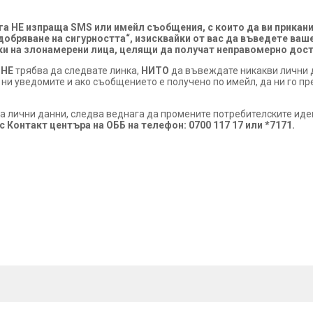
га НЕ изпраща SMS или имейл съобщения, с които да ви прикан
добряване на сигурността“, изисквайки от вас да въведете ваш
таки на злонамерени лица, целящи да получат неправомерно дос
,
НЕ
трябва да следвате линка,
НИТО
да въвеждате никакви лични д
ни уведомите и ако съобщението е получено по имейл, да ни го п
ива лични данни, следва веднага да промените потребителските и
с Контакт центъра на ОББ на телефон: 0700 117 17 или *7171.