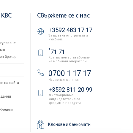
 KBC
Свържете се с нас
+3592 483 17 17
За връзка от страната и
чужбина
гуряване
*
ънт
71 71
ен брокер
Кратък номер за абонати
на мобилни оператори
и
0700 1 17 17
Национална линия
не на сайта
+3592 811 20 99
Дистанционно
 данни
кандидатстване за
кредитни продукти
аботчици
Клонове и банкомати