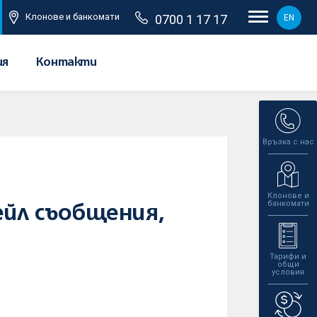
Клонове и банкомати
0700 1 17 17
EN
ия
Контакти
Връзка с нас
Клонове и
банкомати
ейл съобщения,
Тарифи и
общи
условия