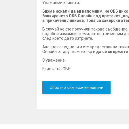
Уважаеми клиенти,
Бихме искали да ви напомним, че ОББ нико
банкирането ОББ Онлайн под претекст „по
в прикачени линкове. Това са хакерски а
В случай че сте получили такова съобщение
подобни измамни схеми, затова ви молим да 
след което да го изтриете.
Ако сте се подвели и сте предоставили так
Онлайн от друг компютър и
да се свържете 
С уважение,
Екипът на ОББ
Обратно към всички новини