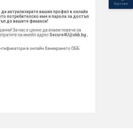
Курсове
и да актуализирате вашия профил в онлайн
ето потребителско име и парола за достъп
тъп до вашите финанси!
анни! За нас е ценно да знаем повече за
репратите на имейл адрес
Secure4U@ubb.bg
,
дентификатори в онлайн банкирането ОББ