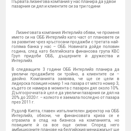
Първата лизингова компания у нас планира да удвои
пазарния си дял и клиентите си за три години
Лизинговата компания Интерлийз обяви, че променя
името си на ОББ Интерлийз като част от плановете си
за развитие чрез кръстосани продажби с третата най-
голяма банка у нас – ОББ. Новината дойде половин
година, след като белгийската финансова група KBC
Груп придоби ОББ, дъщерните ѝ дружества и
Интерлийз.
В следващите 3 години ОББ Интерлийз планира да
увеличи продажбите си тройно, а клиентите си –
двойно. Компанията заявява, че ще се цели в
лидерска позиция номер 1 на пазара от място номер 3,
където се намира в момента с пазарен дял около 10%.
Дългосрочната ѝ цел е да увеличи пазарния си дял на
20% до 2020 г. – колкото е заемала последно от пазара
през 2011 г.
Рудолф Кипта, главен изпълнителен директор на ОББ
Интерлийз, обясни, че финансовата криза се е
отразила в спад на бизнеса на компанията, но
позициите ѝ са все още силни. Според него
амбициозните планове на белгийския мениджмънт ще