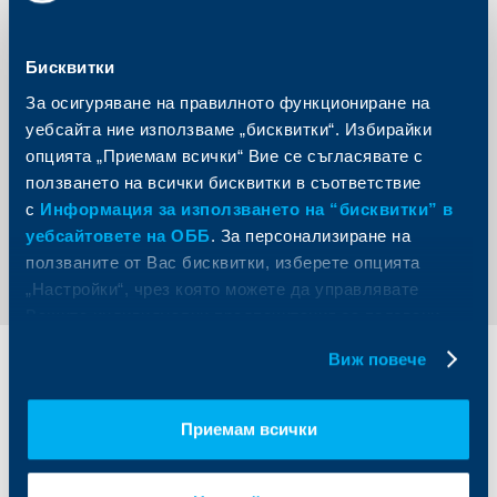
(швейцарска инвестиционна компания) и International
Finance Corporation, IFC (част от World Bank Group). През
1997 Националната банка на Гърция става неин
мажоритарен собственик, а през 2006 г. - и едноличен
Бисквитки
такъв. През юни 2017 г. е придобита от белгийската
финансова група KBC Груп. Интерлийз, заедно с
За осигуряване на правилното функциониране на
останалите компании от групата в България – ОББ,
СИБАНК, ДЗИ, ОББ Асет мениджмънт, ОББ Факторинг и
уебсайта ние използваме „бисквитки“. Избирайки
ОББ Застрахователен брокер – формират най-голямата
опцията „Приемам всички“ Вие се съгласявате с
финансова група у нас.
ползването на всички бисквитки в съответствие
с
Информация за използването на “бисквитки” в
Обратно към всички новини
уебсайтовете на ОББ
. За персонализиране на
ползваните от Вас бисквитки, изберете опцията
„Настройки“, чрез която можете да управлявате
Вашите индивидуални предпочитания за ползвани
бисквитки.
Виж повече
Индивидуални
Бизнес
клиенти
клиенти
Приемам всички
Карти
Кредитиране
Сметки и плащания
Управление на парични средства