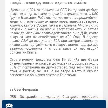
изведат отново дружеството до челното място.
„Целта ни е 20% от бизнеса на ОББ Интерлийз да бъде
резултат от кръстосани продажби с дружествата на KBC
Груп в България. Работим по промяна на продажбения
модел от пасивно към активно управление на връзките с
клиенти, както в София, така и в страната. Много силно
свързан с нашия бизнес е застраховането и затова
целим да увеличим взаимодействието си с ДЗИ, които
също са част от семейството на KBC Груп. В бъдеще
целим ДЗИ да има дял от 50% при застраховането на
лизинговия портфейл, като в същото време поддържаме
взаимоотношенията и с останалите си партньори“,
обясни г-н Кипта.
Стратегически фокус на ОББ Интерлийз ще бъдат
бизнес клиентите, които и до момента формират около
60% от портфейла на дружеството. Зад тези планове
стои и фактът, че ОББ е на второ място в бизнес
сегмента на банковия сектор в България.
За ОББ Интерлийз:
ОББ Интерлийз е първата българска лизингова
компания, основана с името „Интерлийз“ през 1995 г. от
Българската стопанска камара (БСК), Leasehold