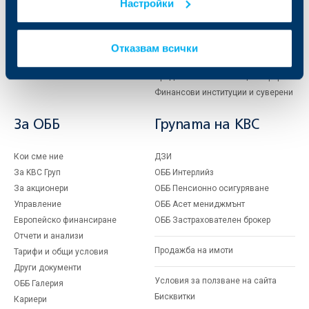
Кредити
Търговско финансиране
Настройки
Спестявания и инвестиции
ПОС терминали
Частно банкиране
Пазари, инвестиционно банкиране
и попечителски услуги
Отказвам всички
Застраховки
Факторинг
Актуализация на клиентски данни
Кредити за собственици на фирми
Финансови институции и суверени
За ОББ
Групата на KBC
Кои сме ние
ДЗИ
За KBC Груп
ОББ Интерлийз
За акционери
ОББ Пенсионно осигуряване
Управление
ОББ Асет мениджмънт
Европейско финансиране
ОББ Застрахователен брокер
Отчети и анализи
Продажба на имоти
Тарифи и общи условия
Други документи
Условия за ползване на сайта
ОББ Галерия
Бисквитки
Кариери