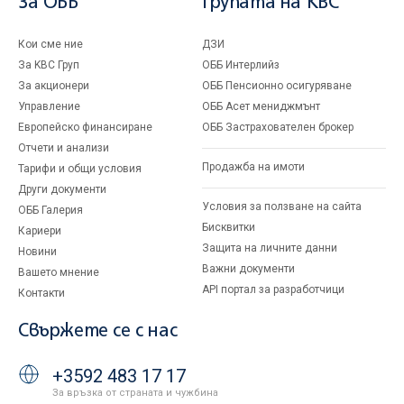
За ОББ
Групата на KBC
Кои сме ние
ДЗИ
За KBC Груп
ОББ Интерлийз
За акционери
ОББ Пенсионно осигуряване
Управление
ОББ Асет мениджмънт
Европейско финансиране
ОББ Застрахователен брокер
Отчети и анализи
Продажба на имоти
Тарифи и общи условия
Други документи
Условия за ползване на сайта
ОББ Галерия
Бисквитки
Кариери
Защита на личните данни
Новини
Важни документи
Вашето мнение
API портал за разработчици
Контакти
Свържете се с нас
+3592 483 17 17
За връзка от страната и чужбина