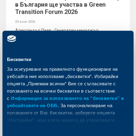
в България ще участва в Green
Transition Forum 2026
03 юни 2026
Александър Пеев - Генерален мениджър
„Корпоративна и социална отговорност" в KBC
Group в България ще се включи в работата на
международна кръгла маса, посветена на
климатичната устойчивост и бъдещето на градския
живот.
Бисквитки
Още
За осигуряване на правилното функциониране на
уебсайта ние използваме „бисквитки“. Избирайки
опцията „Приемам всички“ Вие се съгласявате с
ползването на всички бисквитки в съответствие
с
Информация за използването на “бисквитки” в
уебсайтовете на ОББ
. За персонализиране на
ползваните от Вас бисквитки, изберете опцията
„Настройки“, чрез която можете да управлявате
Вашите индивидуални предпочитания за ползвани
бисквитки.