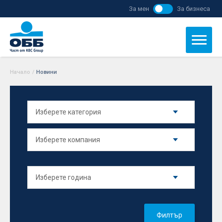
За мен
За бизнеса
Начало
/
Новини
Филтър