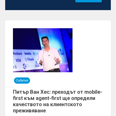
Събития
Питър Ван Хес: преходът от mobile-
first към agent-first ще определи
качеството на клиентското
преживяване