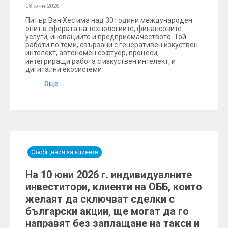
08 юни 2026
Питър Ван Хес има над 30 години международен
опит в сферата на технологиите, финансовите
услуги, иновациите и предприемачеството. Той
работи по теми, свързани с генеративен изкуствен
интелект, автономен софтуер, процеси,
интегриращи работа с изкуствен интелект, и
дигитални екосистеми
Още
Съобщения за клиенти
На 10 юни 2026 г. индивидуалните
инвеститори, клиенти на ОББ, които
желаят да сключват сделки с
български акции, ще могат да го
направят без заплащане на такси и