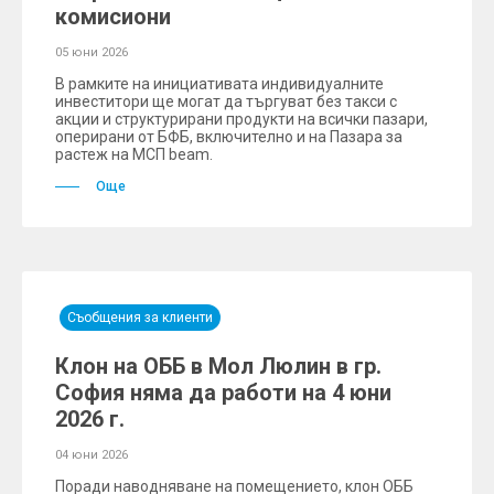
комисиони
05 юни 2026
В рамките на инициативата индивидуалните
инвеститори ще могат да търгуват без такси с
акции и структурирани продукти на всички пазари,
оперирани от БФБ, включително и на Пазара за
растеж на МСП beam.
Още
Съобщения за клиенти
Клон на ОББ в Мол Люлин в гр.
София няма да работи на 4 юни
2026 г.
04 юни 2026
Поради наводняване на помещението, клон ОББ