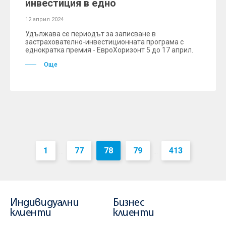
инвестиция в едно
12 април 2024
Удължава се периодът за записване в
застрахователно-инвестиционната програма с
еднократка премия - ЕвроХоризонт 5 до 17 април.
Още
1
77
78
79
413
...
...
Индивидуални
Бизнес
клиенти
клиенти