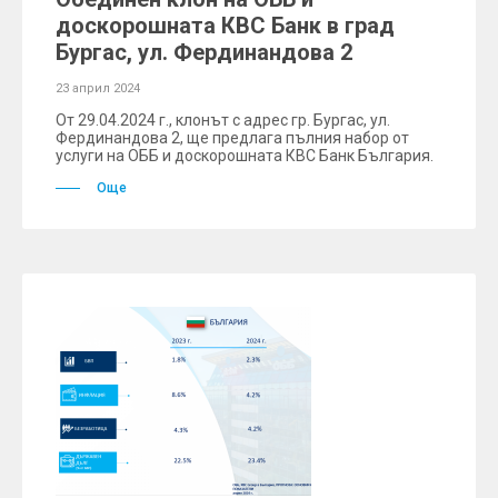
доскорошната КBC Банк в град
Бургас, ул. Фердинандова 2
23 април 2024
От 29.04.2024 г., клонът с адрес гр. Бургас, ул.
Фердинандова 2, ще предлага пълния набор от
услуги на ОББ и доскорошната КВС Банк България.
Още