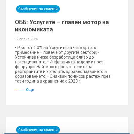
Съобщения за клиенти
ОББ: Услугите – главен мотор на
икономиката
17 април 2024
• Ръст от 1.0% на Услугите за четвъртото
тримесечие – повече от другите сектори; •
Устойчива ниска безработица близо до
потенциалната; • Инфлацията надолу и през
февруари. Най-много растат цените на
ресторантите и хотелите, здравеопазването и
образованието; • Очакван по-висок растеж през
тази година в сравнение с 2023 г.
Още
Съобщения за клиенти