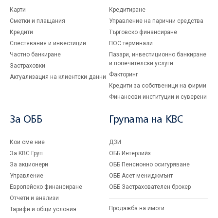
Карти
Кредитиране
Сметки и плащания
Управление на парични средства
Кредити
Търговско финансиране
Спестявания и инвестиции
ПОС терминали
Частно банкиране
Пазари, инвестиционно банкиране
и попечителски услуги
Застраховки
Факторинг
Актуализация на клиентски данни
Кредити за собственици на фирми
Финансови институции и суверени
За ОББ
Групата на KBC
Кои сме ние
ДЗИ
За KBC Груп
ОББ Интерлийз
За акционери
ОББ Пенсионно осигуряване
Управление
ОББ Асет мениджмънт
Европейско финансиране
ОББ Застрахователен брокер
Отчети и анализи
Продажба на имоти
Тарифи и общи условия