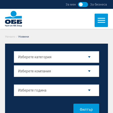
За мен
За бизнеса
Начало
/
Новини
Филтър