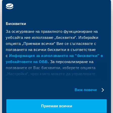
Актуализиране на ОББ Мобайл за
операционна система iOS
15 април 2024
Бисквитки
Считано от 18 април 2024г. е необходима
За осигуряване на правилното функциониране на
актуализация на приложението ОББ Мобайл за
потребители с устройства с операционна система
уебсайта ние използваме „бисквитки“. Избирайки
iOS и версия на приложението под 5.3.
опцията „Приемам всички“ Вие се съгласявате с
Още
ползването на всички бисквитки в съответствие
с
Информация за използването на “бисквитки” в
уебсайтовете на ОББ
. За персонализиране на
ползваните от Вас бисквитки, изберете опцията
„Настройки“, чрез която можете да управлявате
Съобщения за клиенти
Вашите индивидуални предпочитания за ползвани
бисквитки.
Обединен клон на ОББ и
Виж повече
доскорошната КBC Банк в град
София, ул. Тунджа 12А
Приемам всички
15 април 2024