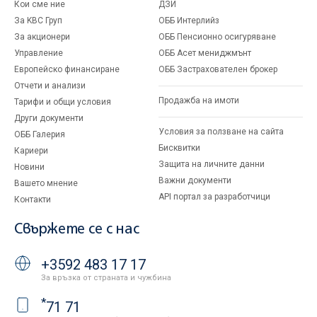
Кои сме ние
ДЗИ
За KBC Груп
ОББ Интерлийз
За акционери
ОББ Пенсионно осигуряване
Управление
ОББ Асет мениджмънт
Европейско финансиране
ОББ Застрахователен брокер
Отчети и анализи
Продажба на имоти
Тарифи и общи условия
Други документи
Условия за ползване на сайта
ОББ Галерия
Бисквитки
Кариери
Защита на личните данни
Новини
Важни документи
Вашето мнение
API портал за разработчици
Контакти
Свържете се с нас
+3592 483 17 17
За връзка от страната и чужбина
*
71 71