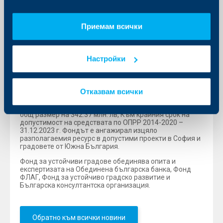
Приемам всички
За Фонд за устойчиви градове
Фонд за устойчиви градове е създаден през 2017 г. с
цел кандидатстване и изпълнение на финансов
Настройки
инструмент Фонд за градско развитие (ФГР),
финансиран със средства от Оперативна програма
„Региони в растеж 2014 – 2020“. През 2018 г. Фондът е
избран да управлява ФГР за регионите София и Южна
България след проведена процедура от "Фонд
Отказвам всички
мениджър на финансови инструменти в България"
ЕАД (ФМФИБ) с индикативен първоначален ресурс в
общ размер на 342.37 млн. лв, Към крайния срок на
допустимост на средствата по ОПРР 2014-2020 –
31.12.2023 г. Фондът е ангажирал изцяло
разполагаемия ресурс в допустими проекти в София и
градовете от Южна България.
Фонд за устойчиви градове обединява опита и
експертизата на Обединена българска банка, Фонд
ФЛАГ, Фонд за устойчиво градско развитие и
Българска консултантска организация.
Обратно към всички новини