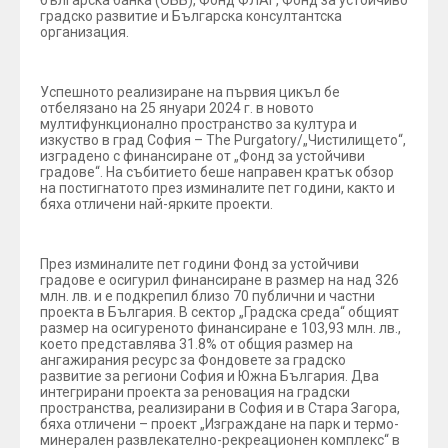
българска банка (ОББ), Фонд ФЛАГ, Фонд за устойчиво
градско развитие и Българска консултантска
организация.
Успешното реализиране на първия цикъл бе
отбелязано на 25 януари 2024 г. в новото
мултифункционално пространство за култура и
изкуство в град София – The Purgatory/„Чистилището“,
изградено с финансиране от „Фонд за устойчиви
градове“. На събитието беше направен кратък обзор
на постигнатото през изминалите пет години, както и
бяха отличени най-ярките проекти.
През изминалите пет години Фонд за устойчиви
градове е осигурил финансиране в размер на над 326
млн. лв. и е подкрепил близо 70 публични и частни
проекта в България. В сектор „Градска среда“ общият
размер на осигуреното финансиране е 103,93 млн. лв.,
което представлява 31.8% от общия размер на
ангажирания ресурс за Фондовете за градско
развитие за региони София и Южна България. Два
интегрирани проекта за реновация на градски
пространства, реализирани в София и в Стара Загора,
бяха отличени – проект „Изграждане на парк и термо-
минерален развлекателно-рекреационен комплекс“ в