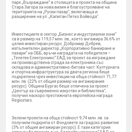
парк „Възраждане” в столицата и проекта на община
Стара Загора за нова визия и благоустрояване на
територията на „Руски пазар“, включваща и
разширение на ул. „Капитан Петко Войвода".
Инвестициите в сектор „Бизнес и индустриални зони“
са в размер на 119,57 млн. лв., което ангажира 36.6% от
целия инвестиран ресурс. Добромир Добрев,
изпълнителен директор „Корпоративно банкиране и
пазари“ на ОББ, връчи наградата на победителя –
„Телетек Електроникс“ ЕАД за проект за изграждане
на производствена сграда за електроника със
складова и административно-битова част. Културната
и спортна инфраструктура за двата региона беше
подкрепена чрез инвестиции на обща стойност 71,77
млн. лв. (22% от общия размер на ангажирания
ресурс). Община Бургас беше отличена за проект
„Център за съвременно изкуство и библиотека“,
получил наскоро престижната европейска награда
Regiostars.
Зелени проекти на обща стойност 9,74 млн. лв. са
получили подкрепа от Фондовете за градско развитие
(3% от общия ангажиран ресурс). Е тази категория