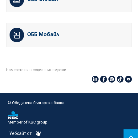
ОББ Мобайл
Намерете ни в социалните мрежи:
© Oбединена българска банка
Member of KBC group
eDesign
Уебсайт от: