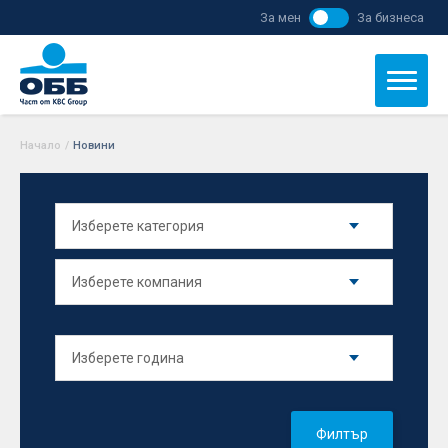
За мен
За бизнеса
Начало
/
Новини
Филтър