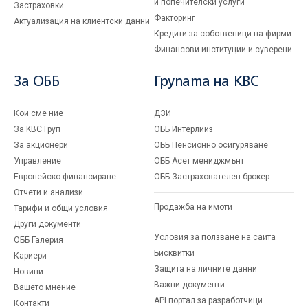
и попечителски услуги
Застраховки
Факторинг
Актуализация на клиентски данни
Кредити за собственици на фирми
Финансови институции и суверени
За ОББ
Групата на KBC
Кои сме ние
ДЗИ
За KBC Груп
ОББ Интерлийз
За акционери
ОББ Пенсионно осигуряване
Управление
ОББ Асет мениджмънт
Европейско финансиране
ОББ Застрахователен брокер
Отчети и анализи
Продажба на имоти
Тарифи и общи условия
Други документи
Условия за ползване на сайта
ОББ Галерия
Бисквитки
Кариери
Защита на личните данни
Новини
Важни документи
Вашето мнение
API портал за разработчици
Контакти