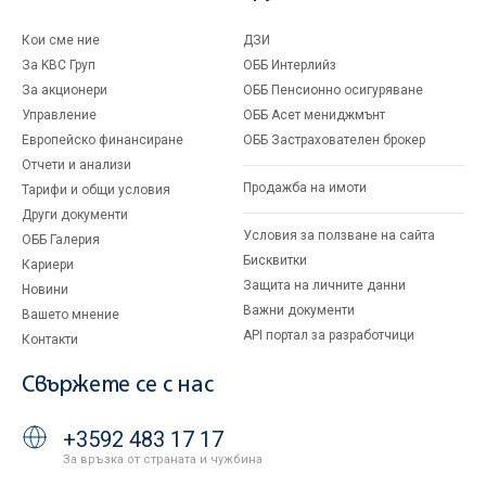
Кои сме ние
ДЗИ
За KBC Груп
ОББ Интерлийз
За акционери
ОББ Пенсионно осигуряване
Управление
ОББ Асет мениджмънт
Европейско финансиране
ОББ Застрахователен брокер
Отчети и анализи
Продажба на имоти
Тарифи и общи условия
Други документи
Условия за ползване на сайта
ОББ Галерия
Бисквитки
Кариери
Защита на личните данни
Новини
Важни документи
Вашето мнение
API портал за разработчици
Контакти
Свържете се с нас
+3592 483 17 17
За връзка от страната и чужбина