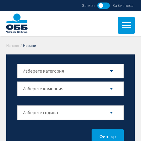
За мен
За бизнеса
Начало
/
Новини
Филтър