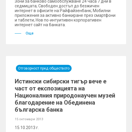
Зони за банково самообслужване 24 часа 7 дни в
седмицата; Свободен достъп до безжичен
интернет в офисите на Райфайзенбанк; Мобилни
приложения за активно банкиране през смартфони
и таблети; Нов по-интуитивен корпоративен
интернет сайт на банката.
Още
Отговорност пред обществото
Истински сибирски тигър вече е
част от експозицията на
Националния природонаучен музей
благодарение на Обединена
българска банка
15 октомври 2013
15.10.2013 г.