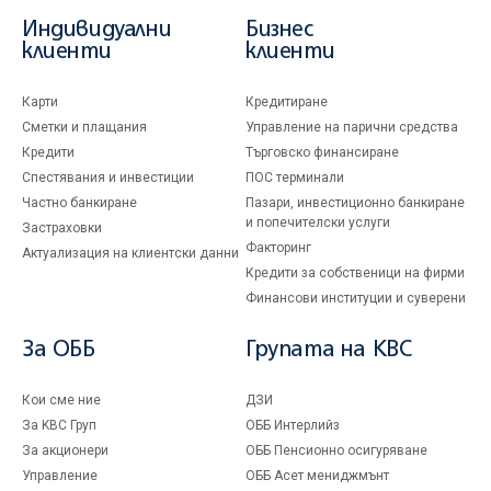
Индивидуални
Бизнес
клиенти
клиенти
Карти
Кредитиране
Сметки и плащания
Управление на парични средства
Кредити
Търговско финансиране
Спестявания и инвестиции
ПОС терминали
Частно банкиране
Пазари, инвестиционно банкиране
и попечителски услуги
Застраховки
Факторинг
Актуализация на клиентски данни
Кредити за собственици на фирми
Финансови институции и суверени
За ОББ
Групата на KBC
Кои сме ние
ДЗИ
За KBC Груп
ОББ Интерлийз
За акционери
ОББ Пенсионно осигуряване
Управление
ОББ Асет мениджмънт