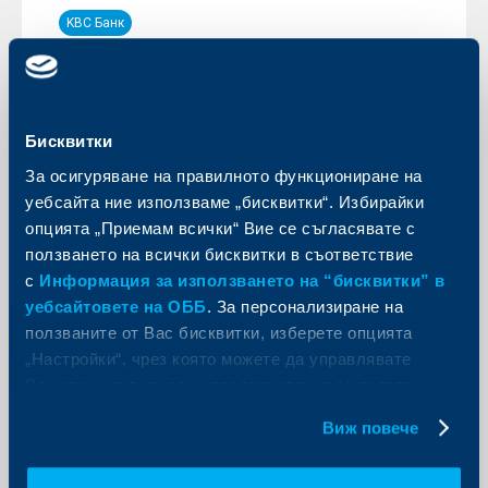
KBC Банк
С подкрепата на “Избери, за да
помогнеш” в Боровец бе монтирана
система за проверка на лавинни
Бисквитки
предаватели
За осигуряване на правилното функциониране на
12 януари 2017
уебсайта ние използваме „бисквитки“. Избирайки
Дарителската кампания на Райфайзенбанк
опцията „Приемам всички“ Вие се съгласявате с
“Избери, за да помогнеш” 2016 г. набра над 3 000 лв.
в подкрепа на проекта на Сдружение „Здраве-
ползването на всички бисквитки в съответствие
Екология-Туризъм“ – „Безопасно в Рила!“.
с
Информация за използването на “бисквитки” в
Още
уебсайтовете на ОББ
. За персонализиране на
ползваните от Вас бисквитки, изберете опцията
„Настройки“, чрез която можете да управлявате
Вашите индивидуални предпочитания за ползвани
бисквитки.
Виж повече
KBC Банк
Експортът и потреблението