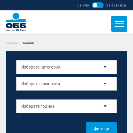
За мен
За бизнеса
Начало
/
Новини
Филтър