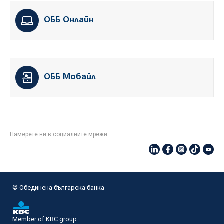
ОББ Онлайн
ОББ Мобайл
Намерете ни в социалните мрежи:
© Oбединена българска банка
Member of KBC group