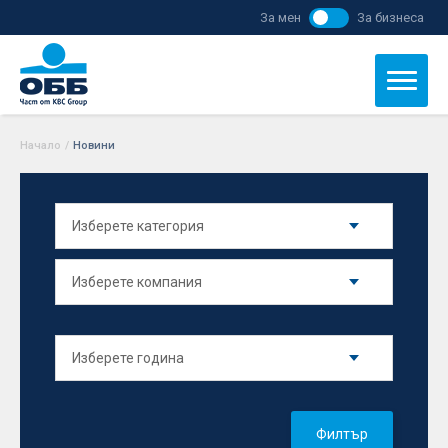
За мен
За бизнеса
Начало
/
Новини
Филтър