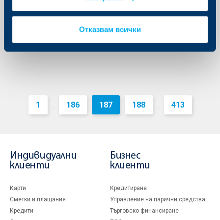
налични към края на октомври, с фокус върху
бюджета и външния сектор.
Още
Отказвам всички
1
186
187
188
413
...
...
Индивидуални
Бизнес
клиенти
клиенти
Карти
Кредитиране
Сметки и плащания
Управление на парични средства
Кредити
Търговско финансиране