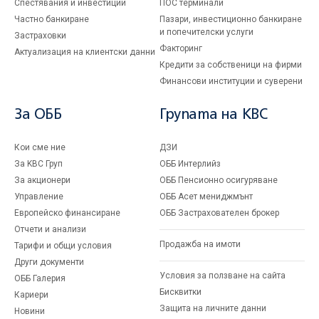
Спестявания и инвестиции
ПОС терминали
Частно банкиране
Пазари, инвестиционно банкиране
и попечителски услуги
Застраховки
Факторинг
Актуализация на клиентски данни
Кредити за собственици на фирми
Финансови институции и суверени
За ОББ
Групата на KBC
Кои сме ние
ДЗИ
За KBC Груп
ОББ Интерлийз
За акционери
ОББ Пенсионно осигуряване
Управление
ОББ Асет мениджмънт
Европейско финансиране
ОББ Застрахователен брокер
Отчети и анализи
Продажба на имоти
Тарифи и общи условия
Други документи
Условия за ползване на сайта
ОББ Галерия
Бисквитки
Кариери
Защита на личните данни
Новини