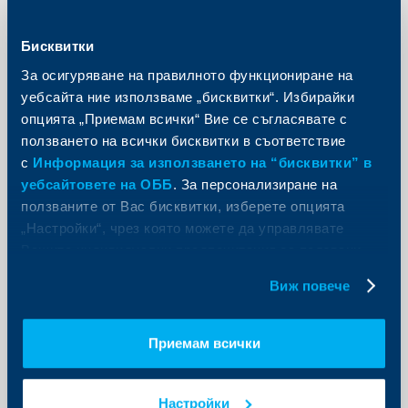
РБИ с консолидирана печалба
от 1.173 млн. евро за
Бисквитки
деветмесечието на 2018 г.
За осигуряване на правилното функциониране на
14 ноември 2018
уебсайта ние използваме „бисквитки“. Избирайки
Нетният лихвен доход расте с 4.6% на годишна база
опцията „Приемам всички“ Вие се съгласявате с
до 2,519 млн. евро (деветмесечието на 2017: 2,407
млн. евро).
ползването на всички бисквитки в съответствие
с
Информация за използването на “бисквитки” в
Още
уебсайтовете на ОББ
. За персонализиране на
ползваните от Вас бисквитки, изберете опцията
„Настройки“, чрез която можете да управлявате
Вашите индивидуални предпочитания за ползвани
бисквитки.
KBC Банк
Виж повече
Райфайзенбанк: Месечен
икономически обзор
Приемам всички
05 ноември 2018
Райфайзенбанк публикува редовния си месечен
Настройки
икономически обзор с коментар на данните,