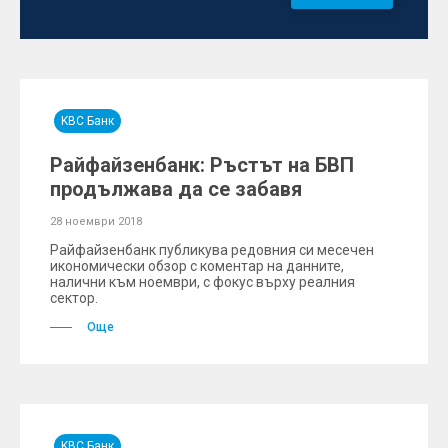
KBC Банк
Райфайзенбанк: Ръстът на БВП
продължава да се забавя
28 ноември 2018
Райфайзенбанк публикува редовния си месечен
икономически обзор с коментар на данните,
налични към ноември, с фокус върху реалния
сектор.
Още
KBC Банк