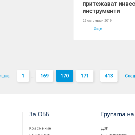
притежават инве
инструменти
25 октомври 2019
Още
1
169
170
171
413
ишна
Сле
...
...
За ОББ
Групата на
Кои сме ние
ДЗИ