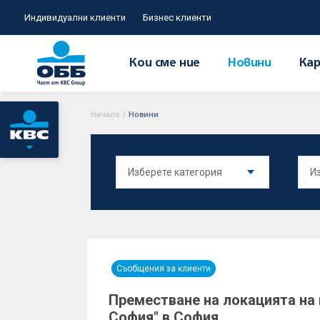
Индивидуални клиенти
Бизнес клиенти
Кои сме ние
Новини
Кар
Начало
/
Новини
Съобщения за клиенти
Преместване на локацията на 
София" в София