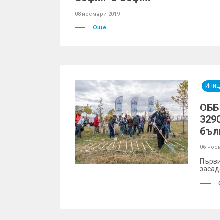
08 ноември 2019
Още
Иниц
ОББ
3290
бъл
06 ное
Първи
засад