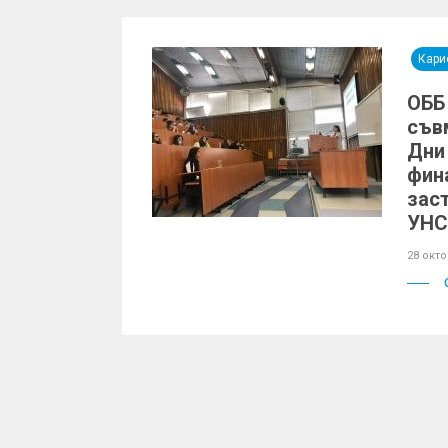
Кари
ОББ
съв
Дни
фин
зас
УН
28 окт