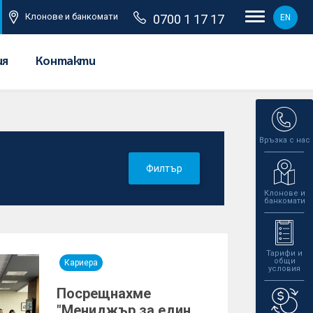
Клонове и банкомати
0700 1 17 17
EN
ия
Контакти
Връзка с нас
Филтър
Клонове и
банкомати
Тарифи и
общи
Кариера
условия
Посрещнахме
"Мениджър за един