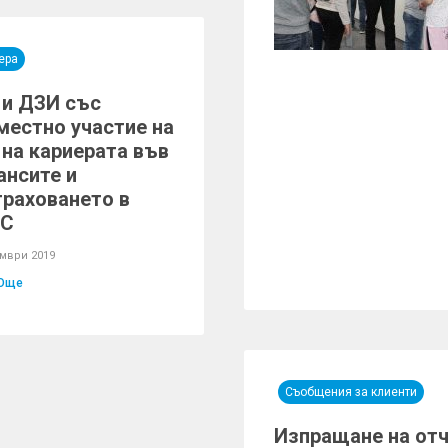
ера
 и ДЗИ със
местно участие на
 на кариерата във
ансите и
траховането в
СС
омври 2019
Още
Съобщения за клиенти
Изпращане на отч