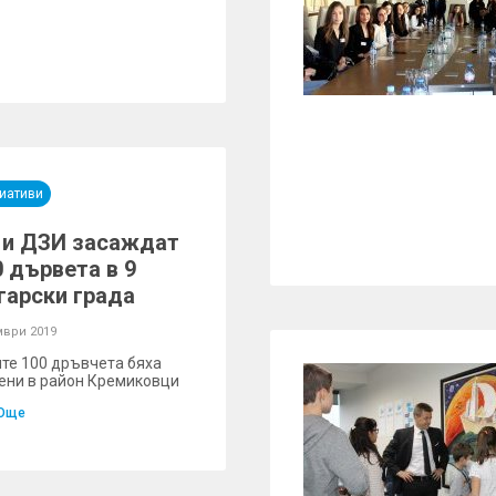
иативи
 и ДЗИ засаждат
 дървета в 9
гарски града
мври 2019
те 100 дръвчета бяха
ени в район Кремиковци
Още