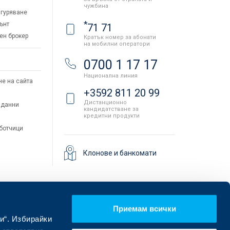
чужбина
гуряване
*
ънт
71 71
ен брокер
Кратък номер за абонати
на мобилни оператори
и
0700 1 17 17
Национална линия
не на сайта
+3592 811 20 99
Дистанционно
 данни
кандидатстване за
кредитни продукти
аботчици
Клонове и банкомати
Приемам всички
и“. Избирайки