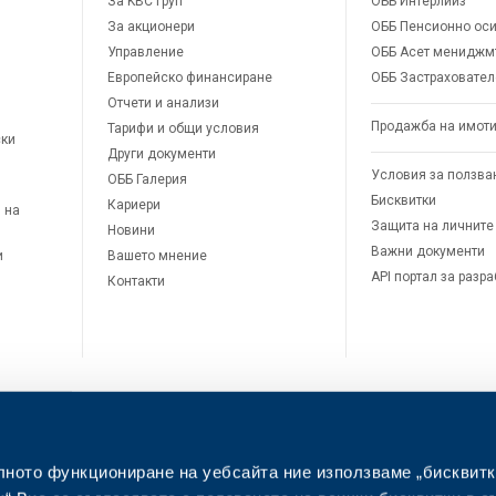
За KBC Груп
ОББ Интерлийз
За акционери
ОББ Пенсионно оси
Управление
ОББ Асет мениджм
Европейско финансиране
ОББ Застраховател
Отчети и анализи
Продажба на имот
Тарифи и общи условия
ски
Други документи
Условия за ползва
ОББ Галерия
Бисквитки
Кариери
 на
Защита на личните
Новини
Важни документи
и
Вашето мнение
API портал за разр
Контакти
лното функциониране на уебсайта ние използваме „бисквитк
л