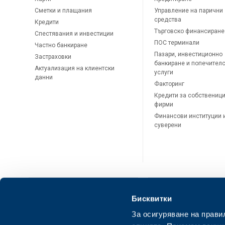
Сметки и плащания
Управление на парични
средства
Кредити
Търговско финансиране
Спестявания и инвестиции
ПОС терминали
Частно банкиране
Пазари, инвестиционно
Застраховки
банкиране и попечител
Актуализация на клиентски
услуги
данни
Факторинг
Кредити за собственици
фирми
Финансови институции 
суверени
Бисквитки
За осигуряване на прави
ОББ Онлайн
ОББ Мобай