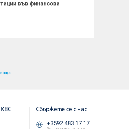
стиции във финансови
дваща
 KBC
Свържете се с нас
+3592 483 17 17
За връзка от страната и