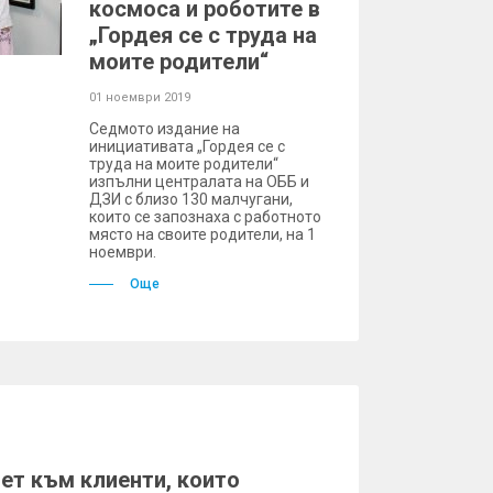
космоса и роботите в
„Гордея се с труда на
моите родители“
01 ноември 2019
Седмото издание на
инициативата „Гордея се с
труда на моите родители“
изпълни централата на ОББ и
ДЗИ с близо 130 малчугани,
които се запознаха с работното
място на своите родители, на 1
ноември.
Още
ет към клиенти, които