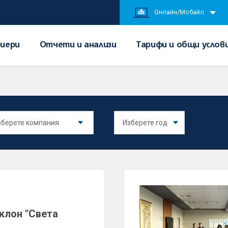
Онлайн/Мобайл
иери
Отчети и анализи
Тарифи и общи услов
клон "Света