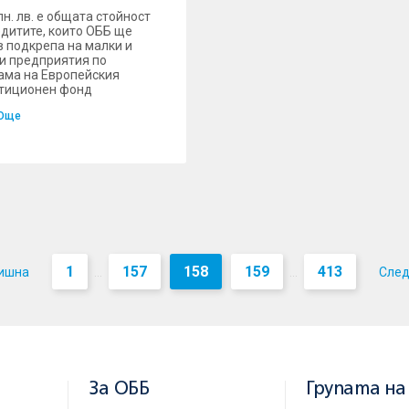
лн. лв. е общата стойност
едитите, които ОББ ще
в подкрепа на малки и
и предприятия по
ама на Европейския
тиционен фонд
Още
1
157
158
159
413
ишна
Сле
...
...
За ОББ
Групата на