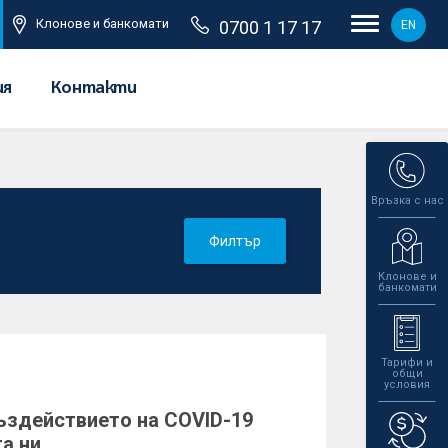
Клонове и банкомати
0700 1 17 17
EN
ия
Контакти
Връзка с нас
Филтър
Клонове и
банкомати
Тарифи и
общи
условия
ъздействието на COVID-19
а ни