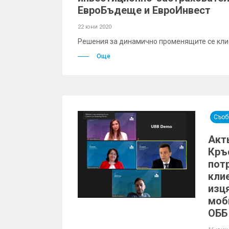
ЕвроБъдеще и ЕвроИнвест
22 юни 2020
Решения за динамично променящите се кли
Още
Съоб
Акт
Кръ
пот
клие
изц
моб
ОББ