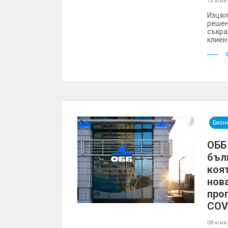
16 юни
Изцял
решен
съкра
клиен
Бизн
ОББ
бъл
коя
нов
про
COV
08 юни