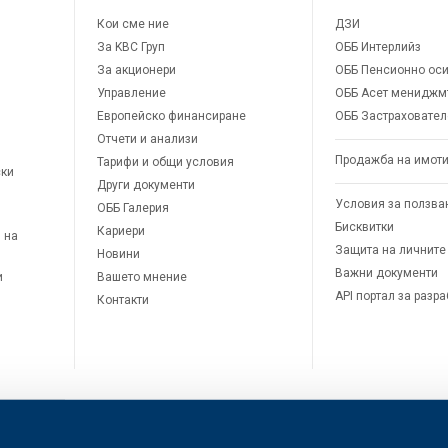
Кои сме ние
ДЗИ
За KBC Груп
ОББ Интерлийз
За акционери
ОББ Пенсионно оси
Управление
ОББ Асет мениджм
Европейско финансиране
ОББ Застраховател
Отчети и анализи
Продажба на имот
Тарифи и общи условия
ски
Други документи
Условия за ползва
ОББ Галерия
Бисквитки
Кариери
 на
Защита на личните
Новини
Важни документи
и
Вашето мнение
API портал за разр
Контакти