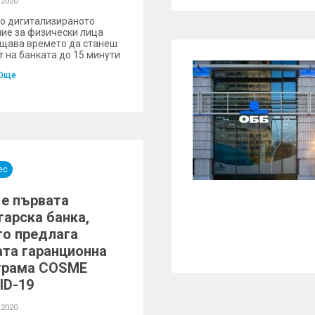
 2020
о дигитализираното
ие за физически лица
щава времето да станеш
т на банката до 15 минути
Още
ес
 e първата
гарска банка,
то предлага
ата гаранционна
грама COSME
ID-19
 2020