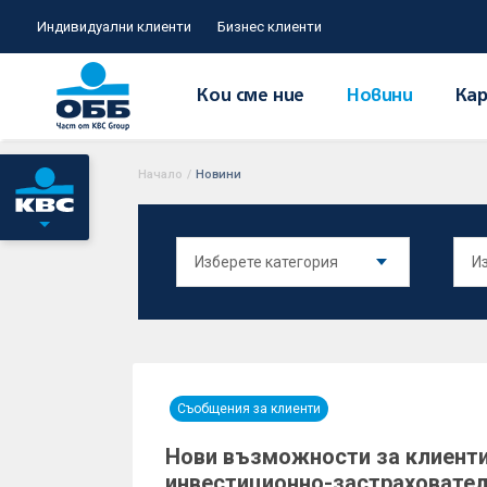
Индивидуални клиенти
Бизнес клиенти
Кои сме ние
Новини
Кар
Начало
/
Новини
Съобщения за клиенти
Нови възможности за клиенти
инвестиционно-застраховател