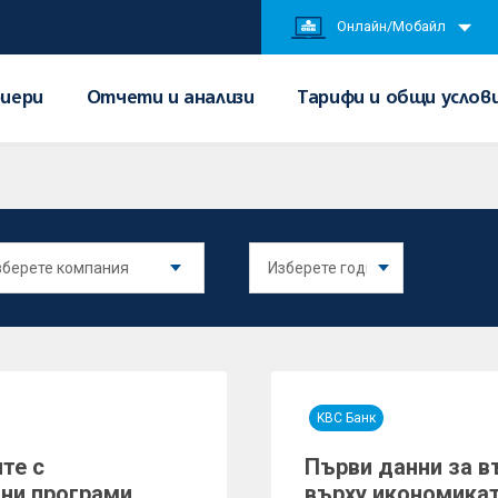
Онлайн/Мобайл
иери
Отчети и анализи
Тарифи и общи услов
KBC Банк
те с
Първи данни за в
ни програми
върху икономикат