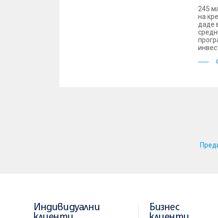
245 м
на кр
даде 
средн
прогр
инвес
Пред
Индивидуални
Бизнес
клиенти
клиенти