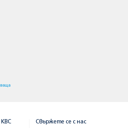
дваща
 KBC
Свържете се с нас