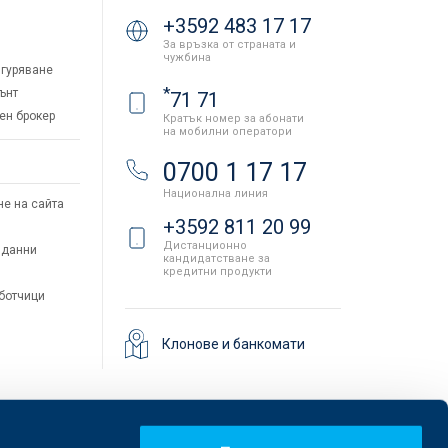
+3592 483 17 17
За връзка от страната и
чужбина
гуряване
*
ънт
71 71
ен брокер
Кратък номер за абонати
на мобилни оператори
и
0700 1 17 17
Национална линия
не на сайта
+3592 811 20 99
Дистанционно
 данни
кандидатстване за
кредитни продукти
аботчици
Клонове и банкомати