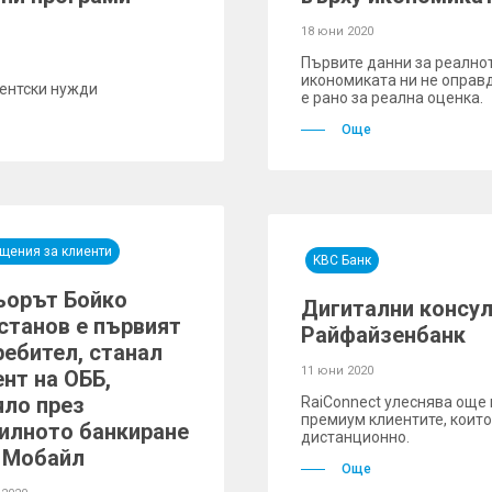
18 юни 2020
Първите данни за реално
икономиката ни не оправ
ентски нужди
е рано за реална оценка.
Още
щения за клиенти
KBC Банк
ьорът Бойко
Дигитални консул
станов е първият
Райфайзенбанк
ребител, станал
11 юни 2020
нт на ОББ,
яло през
RaiConnect улеснява още 
премиум клиентите, коит
илното банкиране
дистанционно.
 Мобайл
Още