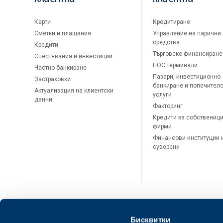
Карти
Кредитиране
Сметки и плащания
Управление на парични
средства
Кредити
Търговско финансиране
Спестявания и инвестиции
ПОС терминали
Частно банкиране
Пазари, инвестиционно
Застраховки
банкиране и попечител
Актуализация на клиентски
услуги
данни
Факторинг
Кредити за собственици
фирми
Финансови институции 
суверени
Бисквитки