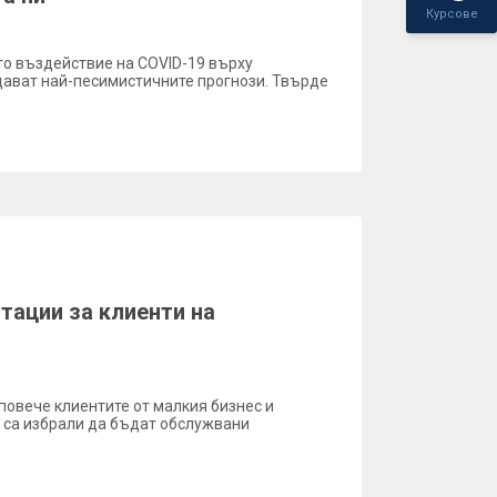
Курсове
то въздействие на COVID-19 върху
дават най-песимистичните прогнози. Твърде
тации за клиенти на
повече клиентите от малкия бизнес и
о са избрали да бъдат обслужвани