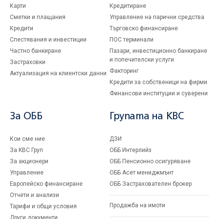
Карти
Кредитиране
Сметки и плащания
Управление на парични средства
Кредити
Търговско финансиране
Спестявания и инвестиции
ПОС терминали
Частно банкиране
Пазари, инвестиционно банкиране
и попечителски услуги
Застраховки
Факторинг
Актуализация на клиентски данни
Кредити за собственици на фирми
Финансови институции и суверени
За ОББ
Групата на KBC
Кои сме ние
ДЗИ
За KBC Груп
ОББ Интерлийз
За акционери
ОББ Пенсионно осигуряване
Управление
ОББ Асет мениджмънт
Европейско финансиране
ОББ Застрахователен брокер
Отчети и анализи
Продажба на имоти
Тарифи и общи условия
Други документи