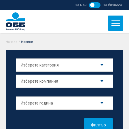
За мен
За бизнеса
Начало
/
Новини
Филтър