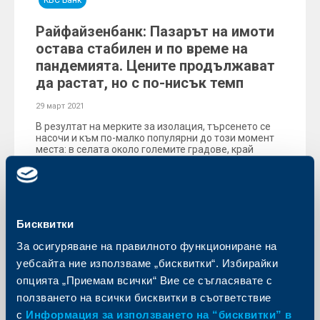
KBC Банк
Райфайзенбанк: Пазарът на имоти
остава стабилен и по време на
пандемията. Цените продължават
да растат, но с по-нисък темп
29 март 2021
В резултат на мерките за изолация, търсенето се
насочи и към по-малко популярни до този момент
места: в селата около големите градове, край
морето и в планински райони.
Още
Бисквитки
За осигуряване на правилното функциониране на
уебсайта ние използваме „бисквитки“. Избирайки
KBC Банк
опцията „Приемам всички“ Вие се съгласявате с
РБИ: Фокус върху възобновяемата
ползването на всички бисквитки в съответствие
енергия, постепенен отказ от
с
Информация за използването на “бисквитки” в