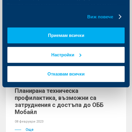
България
Вашите индивидуални предпочитания за ползвани
бисквитки.
09 февруари 2023
Виж повече
Престижното международно финансово издание
Global Finance отличи ОББ като най-добра банка в
търговското финансиране в България.
Приемам всички
Още
Настройки
Отказвам всички
Съобщения за клиенти
Планирана техническа
профилактика, възможни са
затруднения с достъпа до ОББ
Мобайл
08 февруари 2023
Още