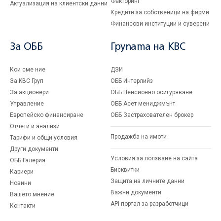
Факторинг
Актуализация на клиентски данни
Кредити за собственици на фирми
Финансови институции и суверени
За ОББ
Групата на KBC
Кои сме ние
ДЗИ
За KBC Груп
ОББ Интерлийз
За акционери
ОББ Пенсионно осигуряване
Управление
ОББ Асет мениджмънт
Европейско финансиране
ОББ Застрахователен брокер
Отчети и анализи
Продажба на имоти
Тарифи и общи условия
Други документи
Условия за ползване на сайта
ОББ Галерия
Бисквитки
Кариери
Защита на личните данни
Новини
Важни документи
Вашето мнение
API портал за разработчици
Контакти