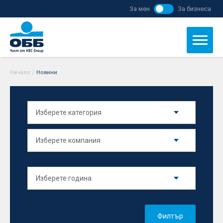
За мен
За бизнеса
Начало
/
Новини
Филтър