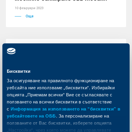
10 февруари 2023
Още
Бисквитки
За осигуряване на правилното функциониране на
уебсайта ние използваме „бисквитки“. Избирайки
опцията „Приемам всички“ Вие се съгласявате с
ползването на всички бисквитки в съответствие
Бизнес
с
Информация за използването на “бисквитки” в
уебсайтовете на ОББ
. За персонализиране на
Global Finance: ОББ е най-добра
ползваните от Вас бисквитки, изберете опцията
банка за търговско финансиране в
„Настройки“, чрез която можете да управлявате