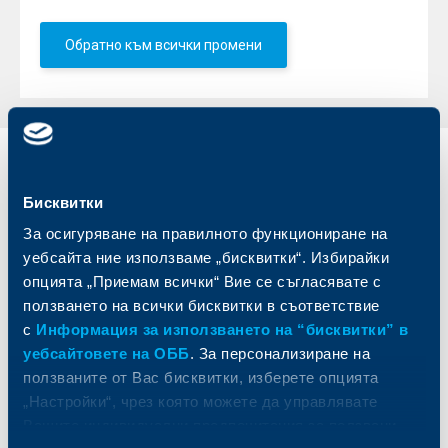
Обратно към всички промени
Индивидуални
Бизнес
клиенти
клиенти
Бисквитки
За осигуряване на правилното функциониране на
Карти
Кредитиране
уебсайта ние използваме „бисквитки“. Избирайки
Сметки и плащания
Управление на парични средства
опцията „Приемам всички“ Вие се съгласявате с
Кредити
Търговско финансиране
ползването на всички бисквитки в съответствие
Спестявания и инвестиции
ПОС терминали
с
Информация за използването на “бисквитки” в
Частно банкиране
Пазари, инвестиционно банкиране
и попечителски услуги
уебсайтовете на ОББ
. За персонализиране на
Застраховки
Факторинг
Актуализация на клиентски данни
ползваните от Вас бисквитки, изберете опцията
Кредити за собственици на фирми
„Настройки“, чрез която можете да управлявате
Финансови институции и суверени
Вашите индивидуални предпочитания за ползвани