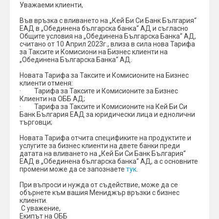
Уважаеми клиенти,
Във връзка с вливането на „Кей Би Си Банк България“
ЕАД в „Обединена българска банка“ АД и съгласно
Общите условия на „Обединена Българска Банка“ АД,
считано от 10 Април 2023г., влиза в сила нова Тарифа
за Таксите и Комисиони на Бизнес клиенти на
„Обединена Българска Банка“ АД.
Новата Тарифа за Таксите и Комисионите на Бизнес
клиенти отменя:
· Тарифа за Таксите и Комисионите за Бизнес
Клиенти на ОББ АД;
· Тарифа за Таксите и Комисионите на Кей Би Си
Банк България ЕАД за юридически лица и еднолични
търговци;
Новата Тарифа отчита спецификите на продуктите и
услугите за бизнес клиенти на двете банки преди
датата на вливането на „Кей Би Си Банк България“
ЕАД в „Обединена българска банка“ АД, а с основните
промени може да се запознаете
тук
.
При въпроси и нужда от съдействие, може да се
обърнете към вашия Мениджър връзки с бизнес
клиенти.
С уважение,
Екипът на ОББ