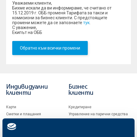
Уважаеми клиенти,
Бихме искали да ви информираме, че считано от
15.12.2019 г. ОББ променя Тарифата за такси и
комисиони за бизнес клиенти. С предстоящите
промени можете да се запознаете
тук
.
С уважение,
Екипът на ОББ
Обратно към всички промени
Индивидуални
Бизнес
клиенти
клиенти
Карти
Кредитиране
Сметки и плащания
Управление на парични средства
Кредити
Търговско финансиране
Спестявания и инвестиции
ПОС терминали
Частно банкиране
Пазари, инвестиционно банкиране