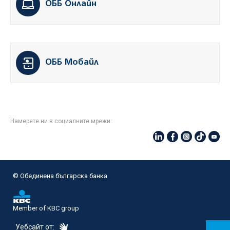
ОББ Онлайн
ОББ Мобайл
Намерете ни в социалните мрежи:
© Oбединена българска банка
Member of KBC group
eDesign
Уебсайт от: