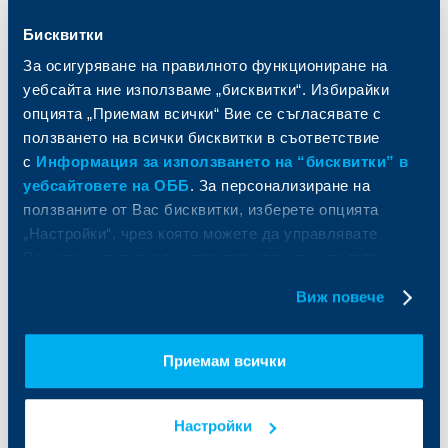
и попечителски услуги
Застраховки
Бисквитки
Факторинг
Актуализация на клиентски данни
Кредити за собственици на фирми
За осигуряване на правилното функциониране на
Финансови институции и суверени
уебсайта ние използваме „бисквитки“. Избирайки
опцията „Приемам всички“ Вие се съгласявате с
За ОББ
Групата на KBC
ползването на всички бисквитки в съответствие
с
Информация за използването на “бисквитки” в
Кои сме ние
ДЗИ
уебсайтовете на ОББ
. За персонализиране на
За KBC Груп
ОББ Интерлийз
ползваните от Вас бисквитки, изберете опцията
За акционери
ОББ Пенсионно осигуряване
„Настройки“, чрез която можете да управлявате
Управление
ОББ Асет мениджмънт
Вашите индивидуални предпочитания за ползвани
Европейско финансиране
ОББ Застрахователен брокер
бисквитки.
Отчети и анализи
Виж повече
Продажба на имоти
Тарифи и общи условия
Други документи
Условия за ползване на сайта
ОББ Галерия
Приемам всички
Бисквитки
Кариери
Защита на личните данни
Новини
Важни документи
Настройки
Вашето мнение
API портал за разработчици