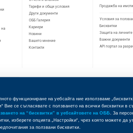
Продажба на имот
Тарифи и общи условия
ски
Други документи
Условия за ползва
ОББ Галерия
Бисквитки
Кариери
 на
Защита на личните
Новини
Важни документи
и
Вашето мнение
API портал за разр
Контакти
лното функциониране на уебсайта ние използваме „бисквитк
л
“ Вие се съгласявате с ползването на всички бисквитки в с
ването на “бисквитки” в уебсайтовете на ОББ
. За перс
итки, изберете опцията „Настройки“, чрез която можете да 
едпочитания за ползвани бисквитки.