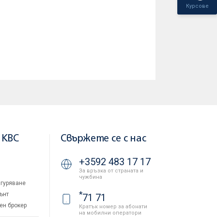
Курсове
 KBC
Свържете се с нас
+3592 483 17 17
За връзка от страната и
чужбина
гуряване
*
ънт
71 71
ен брокер
Кратък номер за абонати
на мобилни оператори