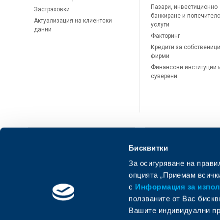
Пазари, инвестиционно
Застраховки
банкиране и попечител
Актуализация на клиентски
услуги
данни
Факторинг
Кредити за собственици
фирми
Финансови институции 
суверени
Бисквитки
За осигуряване на прави
ОББ Онлайн
ОББ Мобай
опцията „Приемам всички
с
Информация за използ
ползваните от Вас бискв
Вашите индивидуални пр