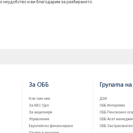
 неудобство и ви благодарим за разбирането.
За ОББ
Групата на
Кои сме ние
ДЗИ
За KBC Груп
ОББ Интерлийз
За акционери
ОББ Пенсионно оси
Управление
ОББ Асет мениджм
Европейско финансиране
ОББ Застраховател
Отчети и анализи