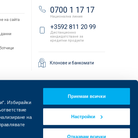
и
0700 1 17 17
Национална линия
не на сайта
+3592 811 20 99
Дистанционно
 данни
кандидатстване за
кредитни продукти
аботчици
Клонове и банкомати
Приемам всички
и“. Избирайки
ъответствие
Настройки
онализиране на
управлявате
Намерете ни в социалните мрежи:
Отказвам всички