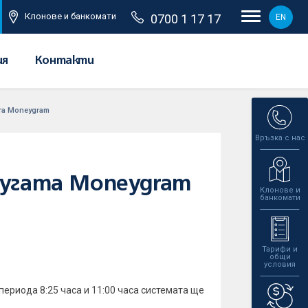
Клонове и банкомати
0700 1 17 17
EN
ия
Контакти
та Moneygram
Връзка с нас
лугата Moneygram
Клонове и
банкомати
Тарифи и
общи
условия
периода 8:25 часа и 11:00 часа системата ще