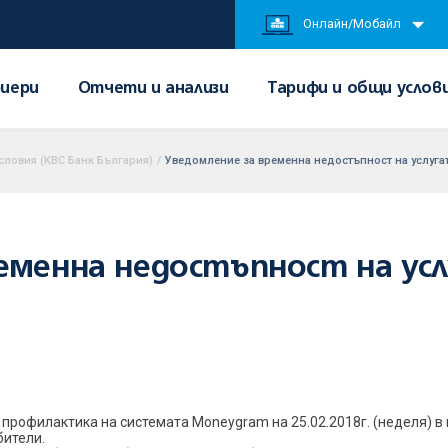
Онлайн/Мобайл
иери
Отчети и анализи
Тарифи и общи услов
словия (KBC Банк България)
/
Уведомление за временна недостъпност на услуга
еменна недостъпност на ус
профилактика на системата Moneygram на 25.02.2018г. (неделя) в 
бители.