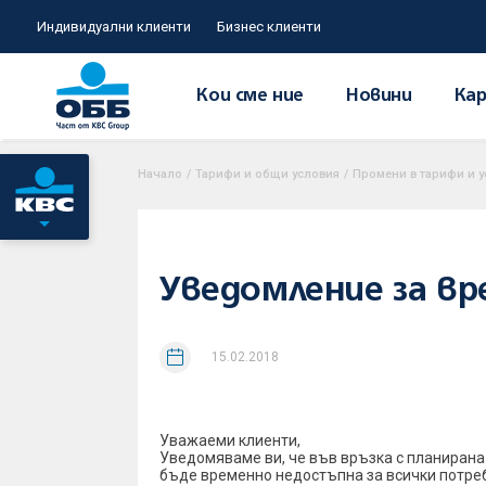
Индивидуални клиенти
Бизнес клиенти
Кои сме ние
Новини
Кар
Начало
/
Тарифи и общи условия
/
Промени в тарифи и у
Уведомление за вр
15.02.2018
Уважаеми клиенти,
Уведомяваме ви, че във връзка с планирана 
бъде временно недостъпна за всички потре