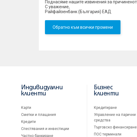
Поднасяме нашите извинения за причиненото
С уважение,
Райфайзенбанк (България) ЕАД
Обратно към всички промени
Индивидуални
Бизнес
клиенти
клиенти
Карти
Кредитиране
Сметки и плащания
Управление на парични
средства
Кредити
Търговско финансиране
Спестявания и инвестиции
ПОС терминали
Частно банкиране